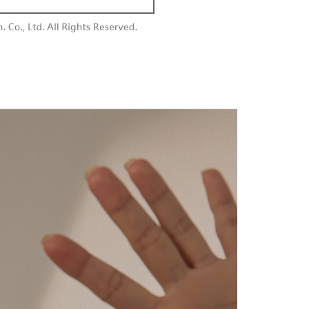
付款
恩沛科技股份有限公司提供之「AFTEE先享後付」服務完成之
依本服務之必要範圍內提供個人資料，並將交易相關給付款項請
0，滿NT$1,800(含以上)免運費
讓予恩沛科技股份有限公司。
個人資料處理事宜，請瀏覽以下網址：
1取貨
ee.tw/terms/#terms3
0，滿NT$1,600(含以上)免運費
年的使用者請事先徵得法定代理人或監護人之同意方可使用
E先享後付」，若未經同意申辦者引起之損失，本公司不負相關責
AFTEE先享後付」時，將依據個別帳號之用戶狀況，依本公司
00，滿NT$2,500(含以上)免運費
核予不同之上限額度；若仍有額度不足之情形，本公司將視審查
用戶進行身份認證。
配送
查看運費
一人註冊多個帳號或使用他人資訊註冊。若發現惡意使用之情
科技股份有限公司將有權停止該用戶之使用額度並採取法律行