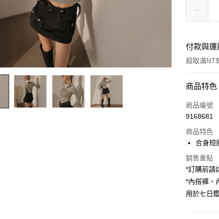
付款與運
超取滿NT$
付款方式
商品特色
信用卡一
商品編號
9168681
超商取貨
商品特色
LINE Pay
合身短版
Apple Pay
銷售重點
*訂購前
街口支付
*內搭褲
用於七日
Google Pa
大哥付你