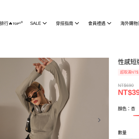
行🔥ᴛᴏᴘ⁵⁰
SALE
穿搭指南
會員禮遇
海外購物
性感短版
超取滿NT$
NT$690
NT$3
顏色：杏
數量