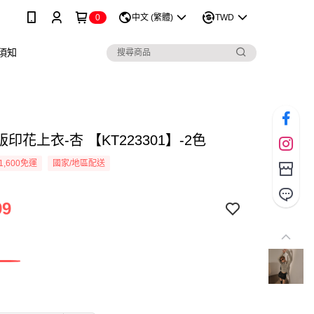
0
中文 (繁體)
TWD
須知
印花上衣-杏 【KT223301】-2色
1,600免運
國家/地區配送
99