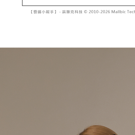
7-11取貨
１．透過由
交易，需
每筆NT$6
求債權轉
２．關於
付款後7-1
https://aft
每筆NT$6
３．未成
「AFTE
宅配
任。
４．使用「
每筆NT$1
即時審查
結果請求
國家/地區
５．嚴禁
形，恩沛
動。