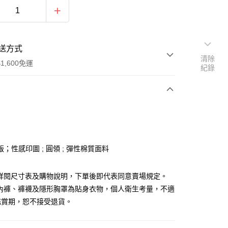
送方式
清除
1,600免運
紀錄
次付款
付款
；性感印圖 ; 圓領 ; 彈性棉質面料
請詳閱尺寸表及購物說明，下單後即代表同意賣場規定。
、內褲、褲襪及隱形胸罩為貼身衣物，個人衛生考量，不適
鑑賞期，恕不接受退貨。
y
分期