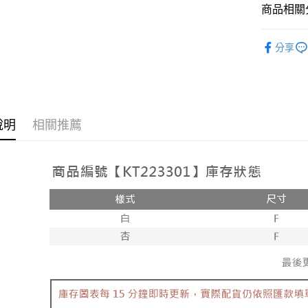
相關說明
商品相關分
【大哥付
AFTEE先
1.本服務
人氣商品
2.付款方
相關說明
分享
流程，驗
【上衣】
【關於「A
ATM付款
完成交易
AFTEE
【上衣】
3.實際核
便利好安
4.訂單成
１．簡單
消。如遇
２．便利
運送方式
無法說明
３．安心
說明
相關推薦
【繳款方
全家取貨
1.分期款
【「AFT
醒簡訊。
每筆NT$6
１．於結帳
2.透過簡
付」結帳
帳／街口支
付款後全
２．訂單
３．收到繳
每筆NT$6
【注意事
／ATM／
1.本服務
※ 請注意
已關閉，
用戶於交
絡購買商品
款買賣價
先享後付
每筆NT$10
2.基於同
※ 交易是
資料（包
是否繳費成
已關閉，請
用，由本
付客戶支
每筆NT$10
3.完整用
【注意事