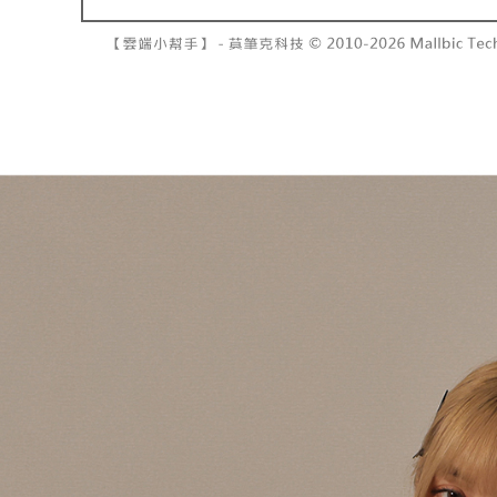
7-11取貨
よって提
スを購入
二、支払
配送毎にNT
渡した後
1.初回 
す。
き、限度
付款後7-1
2. 「OP
2.決済金額
配送毎にNT
人情報（
3.現在、
処理およ
宅配
報の確認
三、利用規
3. 完全
プロテクシ
配送毎にNT
ださい：
ht
します。
文者の氏
國家/地區
これに限ら
されます。
AFTEE
明』をご
AFTEE
なります。
延滞納金
後見人の同
個人情報
を行使し
cs_tw@netp
を、必要な