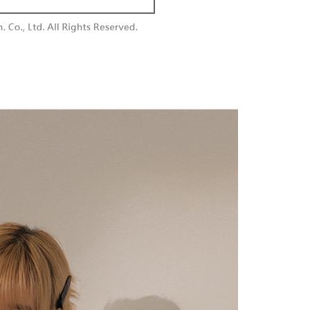
付款
供され、ユーザーが取引時に本サービスを通じて商品やサービ
できるようにし、店舗が売買／分割払い売買の債権を当社に譲
い限度額
$60、NT$1,800以上で送料無料
、契約に基づいて当社の請求書で帳款を支払うことになりま
AFTEEを ご利用の際に、認証結果及び当社の審査の結果に基づ
額が設定されます。
1取貨
 Pay Later」を利用する契約関係の目的から、店舗はあなたの個
は最低NT$20です。
$60、NT$1,600以上で送料無料
名前、電話または住所を含む）を台湾大哥大に提供し、収集、
台湾の会員のみご利用いただけます。
び利用するために、当社があなた本人と分割請求書に必要な情
、照合および修正を行います。
約「AFTEE代金後払い」（以下当サービスという）はネット
なユーザーサービス規約については、以下のリンクを参照してく
ョンズ（以下 AFTEE という）が提供し、AFTEEが代金を徴収
$100、NT$2,500以上で送料無料
tps://oppay.tw/userRule
当サービスご利用の際に提供しなければならない個人情報（注
名、電話番号、受取人の氏名、電話番号、受取人住所を含むが
配送
送料を確認
ない）は、AFTEEに渡され当サービスで必要な範囲内で利用
AFTEEの個人情報の収集、処理、利用について、詳細は
公式ホームページの『個人情報の収集、処理及び利用に関する声
参照ください（
https://aftee.tw/privacypolicy/
）。
の初回ご利用の際に、審査を通過すれば、最高額がNT$10,000に
支払い期限を過ぎた場合、その金額に基づいて年利20%の遅
が加算されます。未成年の利用者は、事前に法定代理人または
意を得ればAFTEEをご利用いただけます。
の処理、利用について疑問がある、または関連する法律の権利
たい場合は、ネットプロテクションズ
rotections.co.jp
にご連絡ください。上記に示した個人情報
購入注文書とあわせてAFTEEにご提供いただく、または