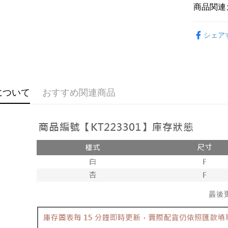
説明
商品関連
【OP Pay
AFTEE
1. 本サ
おすすめ
追加の申
説明
シェア
2. 支払い
【上衣】
一、 AF
ATM払い
動的に OP
1.お支払
【上衣】
払いの回
ドウが表
す。
2.SMS
3. 実際
3.注文す
配送方法
ジを基準
す。
について
おすすめ関連商品
4. 注文
4.ご注文
全家取貨
合、注文
員の場合は
が発生し
配送毎にNT
5.商品受
評価内容
たはアプリ
付款後全
ングでお
配送毎にNT
【支払い
代金納付期
1. 分割払
プリをダウ
已關閉，
の締め日後
以内まで
2. SM
配送毎にNT
湾大直営店
お支払期限
で支払い
已關閉，請
もとに計算
期限を延
配送毎にNT
【注意事
（例：予
1. 本サ
の有無に関