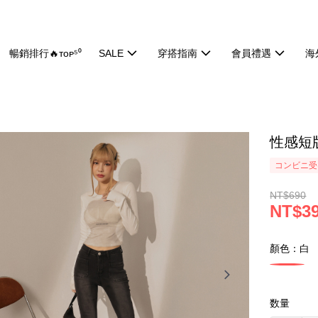
暢銷排行🔥ᴛᴏᴘ⁵⁰
SALE
穿搭指南
會員禮遇
海
性感短版
コンビニ受け
NT$690
NT$3
顏色：白
数量