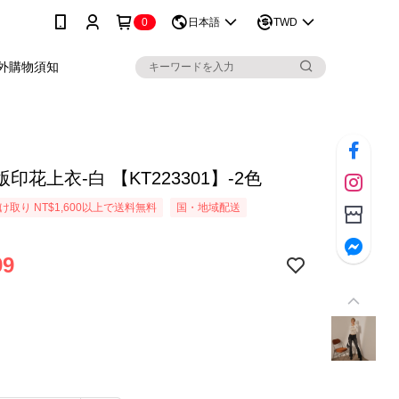
0
日本語
TWD
外購物須知
印花上衣-白 【KT223301】-2色
取り NT$1,600以上で送料無料
国・地域配送
99