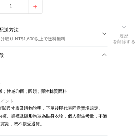
配送方法
履歴
け取り NT$1,600以上で送料無料
を削除する
方法
徴
カード1回払い
店頭代金引換
徴
；性感印圖 ; 圓領 ; 彈性棉質面料
ポイント
請詳閱尺寸表及購物說明，下單後即代表同意賣場規定。
、內褲、褲襪及隱形胸罩為貼身衣物，個人衛生考量，不適
y
鑑賞期，恕不接受退貨。
ter