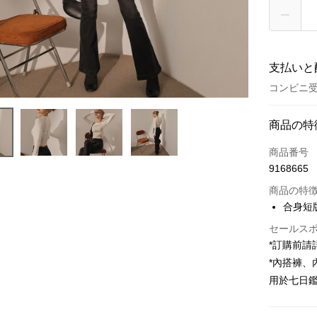
支払いと
コンビニ受
お支払い
商品の特
クレジット
商品番号
9168665
コンビニ
商品の特
LINE Pay
合身短版
Apple Pay
セールス
*訂購前
JKOPAY
*內搭褲
Google Pa
用於七日
OP Pay La