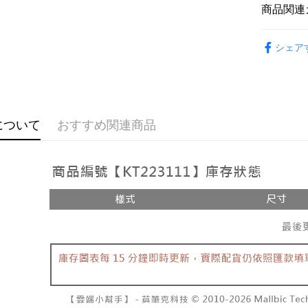
説明
商品関連
【OP Pay
AFTEE
1. 本サ
おすすめ
追加の申
説明
シェア
2. 支払い
【上衣】
一、 AF
ATM払い
動的に OP
1.お支払
払いの回
ドウが表
す。
2.SMS
3. 実際
3.注文す
配送方法
ジを基準
す。
について
おすすめ関連商品
4. 注文
4.ご注文
全家取貨
合、注文
員の場合は
が発生し
配送毎にNT
5.商品受
評価内容
たはアプリ
付款後全
ングでお
配送毎にNT
【支払い
代金納付期
1. 分割払
プリをダウ
已關閉，
の締め日後
以内まで
2. SM
配送毎にNT
湾大直営店
お支払期限
で支払い
已關閉，請
もとに計算
期限を延
配送毎にNT
【注意事
（例：予
1. 本サ
の有無に関