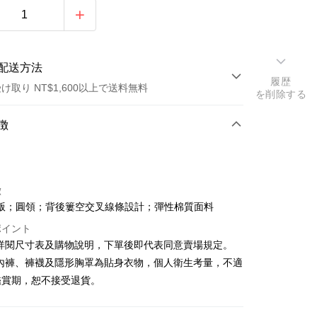
配送方法
履歴
け取り NT$1,600以上で送料無料
を削除する
方法
徴
カード1回払い
店頭代金引換
徴
版；圓領；背後簍空交叉線條設計；彈性棉質面料
ポイント
請詳閱尺寸表及購物說明，下單後即代表同意賣場規定。
、內褲、褲襪及隱形胸罩為貼身衣物，個人衛生考量，不適
y
鑑賞期，恕不接受退貨。
ter