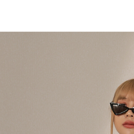
7-11取貨
よって提
スを購入
二、支払
配送毎にNT
渡した後
1.初回 
す。
き、限度
付款後7-1
2. 「OP
2.決済金額
配送毎にNT
人情報（
3.現在、
処理およ
宅配
報の確認
三、利用規
3. 完全
プロテクシ
配送毎にNT
ださい：
ht
します。
文者の氏
國家/地區
これに限ら
されます。
AFTEE
明』をご
AFTEE
なります。
延滞納金
後見人の同
個人情報
を行使し
cs_tw@netp
を、必要な