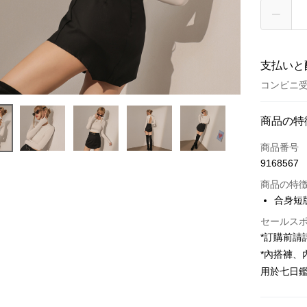
支払いと
コンビニ受
お支払い
商品の特
クレジット
商品番号
9168567
コンビニ
商品の特
LINE Pay
合身短
Apple Pay
セールス
*訂購前
JKOPAY
*內搭褲
Google Pa
用於七日
OP Pay La