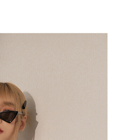
付款
供され、ユーザーが取引時に本サービスを通じて商品やサービ
できるようにし、店舗が売買／分割払い売買の債権を当社に譲
い限度額
$60、NT$1,800以上で送料無料
、契約に基づいて当社の請求書で帳款を支払うことになりま
AFTEEを ご利用の際に、認証結果及び当社の審査の結果に基づ
額が設定されます。
1取貨
 Pay Later」を利用する契約関係の目的から、店舗はあなたの個
は最低NT$20です。
$60、NT$1,600以上で送料無料
名前、電話または住所を含む）を台湾大哥大に提供し、収集、
台湾の会員のみご利用いただけます。
び利用するために、当社があなた本人と分割請求書に必要な情
、照合および修正を行います。
約「AFTEE代金後払い」（以下当サービスという）はネット
なユーザーサービス規約については、以下のリンクを参照してく
ョンズ（以下 AFTEE という）が提供し、AFTEEが代金を徴収
$100、NT$2,500以上で送料無料
tps://oppay.tw/userRule
当サービスご利用の際に提供しなければならない個人情報（注
名、電話番号、受取人の氏名、電話番号、受取人住所を含むが
配送
送料を確認
ない）は、AFTEEに渡され当サービスで必要な範囲内で利用
AFTEEの個人情報の収集、処理、利用について、詳細は
公式ホームページの『個人情報の収集、処理及び利用に関する声
参照ください（
https://aftee.tw/privacypolicy/
）。
の初回ご利用の際に、審査を通過すれば、最高額がNT$10,000に
支払い期限を過ぎた場合、その金額に基づいて年利20%の遅
が加算されます。未成年の利用者は、事前に法定代理人または
意を得ればAFTEEをご利用いただけます。
の処理、利用について疑問がある、または関連する法律の権利
たい場合は、ネットプロテクションズ
rotections.co.jp
にご連絡ください。上記に示した個人情報
購入注文書とあわせてAFTEEにご提供いただく、または