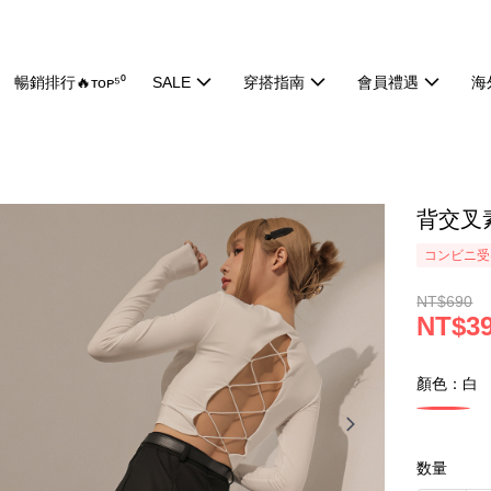
暢銷排行🔥ᴛᴏᴘ⁵⁰
SALE
穿搭指南
會員禮遇
海
背交叉素
コンビニ受け
NT$690
NT$3
顏色：白
数量