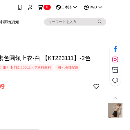
0
日本語
TWD
外購物須知
色圓領上衣-白 【KT223111】-2色
取り NT$1,600以上で送料無料
国・地域配送
99