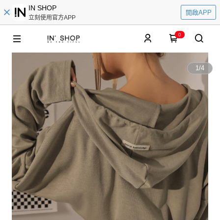
IN SHOP
開啟APP
立刻使用官方APP
0
1
/
4