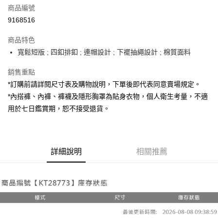
商品編號
超商取貨付款
9168516
LINE Pay
商品特色
Apple Pay
寬鬆短版 ; 四釦排釦 ; 連帽設計 ; 下襬抽繩設計 ; 棉質面料
街口支付
銷售重點
*訂購前請詳閱尺寸表及購物說明，下單後即代表同意賣場規定。
Google Pay
*內搭褲、內褲、褲襪及隱形胸罩為貼身衣物，個人衛生考量，不適
大哥付你分期
用於七日鑑賞期，恕不接受退貨。
相關說明
【大哥付你分期使用說明】
AFTEE先享後付
1.本服務由台灣大哥大提供，台灣大哥大用戶可立即使用無須另外申請。
2.付款方式選擇「大哥付你分期」，訂單成立後會自動跳轉到大哥付的交易
相關說明
詳細說明
相關推薦
流程，驗證手機門號後，選擇欲分期的期數、繳款截止日，確認付款後即完
【關於「AFTEE先享後付」】
成交易。
ATM付款
AFTEE先享後付是「在收到商品之後才付款」的支付方式。 讓您購物簡單
3.實際核准額度、可分期數及費用金額請依後續交易確認頁面所載為準。
便利好安心！
4.訂單成立30分鐘內，如未前往確認交易或遇審核未通過，訂單將自動取
１．簡單：不需註冊會員、不需綁卡、不需儲值。
運送方式
消。如遇「轉專審核」未通過狀況，表示未達大哥付你分期系統評分，恕無
２．便利：只要手機號碼，簡訊認證，即可結帳。
法說明評估內容。
３．安心：先確認商品／服務後，再付款。
全家取貨付款
【繳款方式說明】
1.分期款項不併入電信帳單，「大哥付你分期」於每月結算日後寄送繳費提
每筆NT$60，滿NT$1,800(含以上)免運費