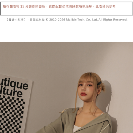
【「AFTEE先享後付」結帳流程】
醒簡訊。
１．於結帳方式選擇「AFTEE先享後付」後，將跳轉至「AFTEE先享後付」
2.透過簡訊連結打開帳單後，可選擇「超商條碼／台灣大直營門市／銀行轉
付款後全家取貨
結帳頁面，進行簡訊認證並確認金額後，即可完成結帳。
帳／街口支付／iPASS MONEY」等通路繳費。
２．訂單成立數日內，您將收到繳費通知簡訊。
每筆NT$60，滿NT$1,600(含以上)免運費
３．收到繳費通知簡訊後14天內，點擊此簡訊中的連結，可透過四大超商／
【注意事項】
ATM／網路銀行／等多元方式進行付款，方視為交易完成。
已關閉，請勿下單
1.本服務係由「台灣大哥大股份有限公司」（以下簡稱本公司）所提供，讓
※ 請注意：結帳手續完成當下不需立刻繳費，但若您需要取消訂單，請聯絡
用戶於交易時，得透過本服務購買商品或服務，並由商店將買賣／分期付款
每筆NT$10,000
購買商品的店家。未經商家同意取消之訂單仍視為有效，需透過AFTEE先享
買賣價金債權讓與本公司後，依約使用本公司帳單繳交帳款。
後付繳納相關費用。
2.基於同意付款使用「大哥付你分期」之契約關係目的，商店將以您的個人
已關閉，請勿下單(付取)
※ 交易是否成功請以「AFTEE先享後付 」之結帳頁面顯示為準，若有關於
資料（包含姓名、電話或地址）提供予台灣大哥大進項蒐集、處理及利用，
是否繳費成功／繳費後需取消欲退款等相關疑問，請聯繫「AFTEE先享後付
每筆NT$10,000
由本公司與您本人進行分期帳單所需資料之確認、核對及更正。
客戶支援中心」
https://netprotections.freshdesk.com/support/home
3.完整用戶服務條款，請詳閱以下連結：
https://oppay.tw/userRule
7-11取貨付款
【注意事項】
１．透過由恩沛科技股份有限公司提供之「AFTEE先享後付」服務完成之交
每筆NT$60，滿NT$1,800(含以上)免運費
易，需依本服務之必要範圍內提供個人資料，並將交易相關給付款項請求債
權轉讓予恩沛科技股份有限公司。
付款後7-11取貨
２．關於個人資料處理事宜，請瀏覽以下網址：
每筆NT$60，滿NT$1,600(含以上)免運費
https://aftee.tw/terms/#terms3
３．未成年的使用者請事先徵得法定代理人或監護人之同意方可使用
宅配
「AFTEE先享後付」，若未經同意申辦者引起之損失，本公司不負相關責
任。
每筆NT$100，滿NT$2,500(含以上)免運費
４．使用「AFTEE先享後付」時，將依據個別帳號之用戶狀況，依本公司即
時審查核予不同之上限額度；若仍有額度不足之情形，本公司將視審查結果
國家/地區配送
查看運費
請求用戶進行身份認證。