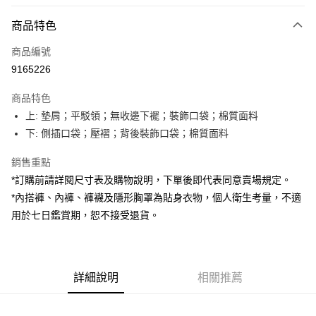
付款方式
商品特色
信用卡一次付款
商品編號
超商取貨付款
9165226
LINE Pay
商品特色
Apple Pay
上: 墊肩；平駁領；無收邊下襬；裝飾口袋；棉質面料
下: 側插口袋；壓褶；背後裝飾口袋；棉質面料
街口支付
銷售重點
Google Pay
*訂購前請詳閱尺寸表及購物說明，下單後即代表同意賣場規定。
大哥付你分期
*內搭褲、內褲、褲襪及隱形胸罩為貼身衣物，個人衛生考量，不適
相關說明
用於七日鑑賞期，恕不接受退貨。
【大哥付你分期使用說明】
AFTEE先享後付
1.本服務由台灣大哥大提供，台灣大哥大用戶可立即使用無須另外申請。
2.付款方式選擇「大哥付你分期」，訂單成立後會自動跳轉到大哥付的交易
相關說明
流程，驗證手機門號後，選擇欲分期的期數、繳款截止日，確認付款後即完
【關於「AFTEE先享後付」】
成交易。
詳細說明
相關推薦
ATM付款
AFTEE先享後付是「在收到商品之後才付款」的支付方式。 讓您購物簡單
3.實際核准額度、可分期數及費用金額請依後續交易確認頁面所載為準。
便利好安心！
4.訂單成立30分鐘內，如未前往確認交易或遇審核未通過，訂單將自動取
１．簡單：不需註冊會員、不需綁卡、不需儲值。
運送方式
消。如遇「轉專審核」未通過狀況，表示未達大哥付你分期系統評分，恕無