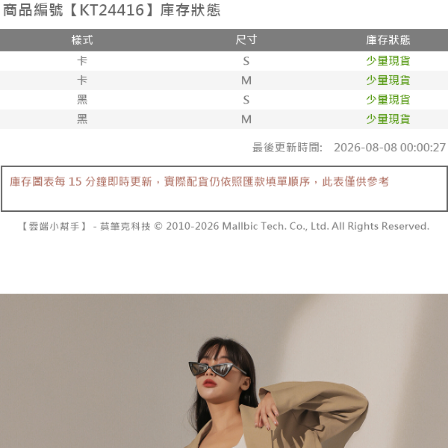
２．便利：只要手機號碼，簡訊認證，即可結帳。
法說明評估內容。
３．安心：先確認商品／服務後，再付款。
全家取貨付款
【繳款方式說明】
1.分期款項不併入電信帳單，「大哥付你分期」於每月結算日後寄送繳費提
每筆NT$60，滿NT$1,800(含以上)免運費
【「AFTEE先享後付」結帳流程】
醒簡訊。
１．於結帳方式選擇「AFTEE先享後付」後，將跳轉至「AFTEE先享後付」
2.透過簡訊連結打開帳單後，可選擇「超商條碼／台灣大直營門市／銀行轉
付款後全家取貨
結帳頁面，進行簡訊認證並確認金額後，即可完成結帳。
帳／街口支付／iPASS MONEY」等通路繳費。
２．訂單成立數日內，您將收到繳費通知簡訊。
每筆NT$60，滿NT$1,600(含以上)免運費
３．收到繳費通知簡訊後14天內，點擊此簡訊中的連結，可透過四大超商／
【注意事項】
ATM／網路銀行／等多元方式進行付款，方視為交易完成。
已關閉，請勿下單
1.本服務係由「台灣大哥大股份有限公司」（以下簡稱本公司）所提供，讓
※ 請注意：結帳手續完成當下不需立刻繳費，但若您需要取消訂單，請聯絡
用戶於交易時，得透過本服務購買商品或服務，並由商店將買賣／分期付款
每筆NT$10,000
購買商品的店家。未經商家同意取消之訂單仍視為有效，需透過AFTEE先享
買賣價金債權讓與本公司後，依約使用本公司帳單繳交帳款。
後付繳納相關費用。
2.基於同意付款使用「大哥付你分期」之契約關係目的，商店將以您的個人
已關閉，請勿下單(付取)
※ 交易是否成功請以「AFTEE先享後付 」之結帳頁面顯示為準，若有關於
資料（包含姓名、電話或地址）提供予台灣大哥大進項蒐集、處理及利用，
是否繳費成功／繳費後需取消欲退款等相關疑問，請聯繫「AFTEE先享後付
每筆NT$10,000
由本公司與您本人進行分期帳單所需資料之確認、核對及更正。
客戶支援中心」
https://netprotections.freshdesk.com/support/home
3.完整用戶服務條款，請詳閱以下連結：
https://oppay.tw/userRule
7-11取貨付款
【注意事項】
１．透過由恩沛科技股份有限公司提供之「AFTEE先享後付」服務完成之交
每筆NT$60，滿NT$1,800(含以上)免運費
易，需依本服務之必要範圍內提供個人資料，並將交易相關給付款項請求債
權轉讓予恩沛科技股份有限公司。
付款後7-11取貨
２．關於個人資料處理事宜，請瀏覽以下網址：
每筆NT$60，滿NT$1,600(含以上)免運費
https://aftee.tw/terms/#terms3
３．未成年的使用者請事先徵得法定代理人或監護人之同意方可使用
宅配
「AFTEE先享後付」，若未經同意申辦者引起之損失，本公司不負相關責
任。
每筆NT$100，滿NT$2,500(含以上)免運費