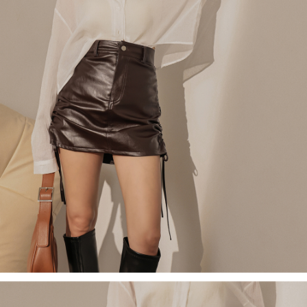
ロテクションズ（以下 AFTEE という）が提供し、AFTEEが代金を徴収し
ます。当サービスご利用の際に提供しなければならない個人情報（注文者
國家/地區配送
送料を確認
の氏名、電話番号、受取人の氏名、電話番号、受取人住所を含むがこれに
限らない）は、AFTEEに渡され当サービスで必要な範囲内で利用されま
す。AFTEEの個人情報の収集、処理、利用について、詳細はAFTEE公式ホ
ームページの『個人情報の収集、処理及び利用に関する声明』をご参照く
ださい（
https://aftee.tw/privacypolicy/
）。
AFTEEの初回ご利用の際に、審査を通過すれば、最高額がNT$10,000にな
ります。支払い期限を過ぎた場合、その金額に基づいて年利20%の遅延滞
納金が加算されます。未成年の利用者は、事前に法定代理人または後見人
の同意を得ればAFTEEをご利用いただけます。
個人情報の処理、利用について疑問がある、または関連する法律の権利を
行使したい場合は、ネットプロテクションズ
cs_tw@netprotections.co.jp
にご連絡ください。上記に示した個人情報を、必要な購入注文書とあわせ
てAFTEEにご提供いただく、またはAFTEEにあなたの個人情報の収集、処
理、利用を許可することににご同意いただけない場合は、当サービスを選
択しないでください。