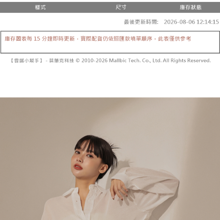
3.注文するときのお支払いは不要です。商品はご指定の住所に配送されま
4. 注文成立後30分以内に確認取引を行わない場合や審査が通過しない場
す。
全家取貨付款
合、注文は自動的にキャンセルされます。「転専審査」に未通過の状況が
4.ご注文が完了すると、携帯に支払い通知のSMSが届きます。アプリ会員
発生した場合は、システムの評価基準に達していないことを意味し、評価
配送毎にNT$60、NT$1,800以上で送料無料
の場合は、AFTEE アプリプッシュ通知が届きます。
内容についての説明はいたしかねます。
5.商品受け取り時のお支払いは不要です。商品を確かめてから、SMSまた
付款後全家取貨
はアプリの通知に従って、4大コンビニ、またはATM/オンラインバンキン
グでお支払いください。
配送毎にNT$60、NT$1,600以上で送料無料
【支払い方法の説明】
1. 分割払いの金額は電信請求書に統合されず、「OP Pay Later」は毎月の
代金納付期限は最短で 14 日以内ですので、ご注意ください。AFTEE アプ
已關閉，請勿下單
締め日後に支払いリマインダーのSMSを送信します。
リをダウンロードして AFTEE 会員になるとお支払い期限を最長 45 日以内
2. SMSのリンクを通じて請求書を開いた後、「コンビニバーコード／台湾
配送毎にNT$10,000
まで延長できます。
大直営店舗／銀行振込／街口支払い／iPASS MONEY」などのチャネルで
支払いを選択できます。
已關閉，請勿下單(付取)
お支払期限は、ショップが請求した期日と、AFTEEで延長できる日数をも
とに計算されます。AFTEEで注文すると、商品を受け取るまで支払い期限
配送毎にNT$10,000
【注意事項】
を延長できますが、商品を期限内に受け取れない場合があります（例：予
1. 本サービスは「台湾大哥大株式会社」（以下「当社」といいます）によ
約商品や商品到着日が比較的遅い商品）。そのため、商品到着の有無に関
7-11取貨付款
って提供され、ユーザーが取引時に本サービスを通じて商品やサービスを
わらず、AFTEEで指定された期限内にお支払いください。
購入できるようにし、店舗が売買／分割払い売買の債権を当社に譲渡した
配送毎にNT$60、NT$1,800以上で送料無料
後、契約に基づいて当社の請求書で帳款を支払うことになります。
二、支払い限度額
2. 「OP Pay Later」を利用する契約関係の目的から、店舗はあなたの個人
付款後7-11取貨
1.初回 AFTEEを ご利用の際に、認証結果及び当社の審査の結果に基づ
情報（名前、電話または住所を含む）を台湾大哥大に提供し、収集、処理
き、限度額が設定されます。
配送毎にNT$60、NT$1,600以上で送料無料
および利用するために、当社があなた本人と分割請求書に必要な情報の確
2.決済金額は最低NT$20です。
認、照合および修正を行います。
3.現在、台湾の会員のみご利用いただけます。
宅配
3. 完全なユーザーサービス規約については、以下のリンクを参照してくだ
さい：
https://oppay.tw/userRule
三、利用規約「AFTEE代金後払い」（以下当サービスという）はネットプ
配送毎にNT$100、NT$2,500以上で送料無料