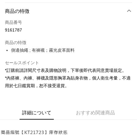
お支払い方法
商品の特徴
クレジットカード1回払い
商品番号
コンビニ店頭代金引換
9161787
LINE Pay
商品の特徴
Apple Pay
側邊抽繩 ; 有褲襯；霧光皮革面料
JKOPAY
セールスポイント
*訂購前請詳閱尺寸表及購物說明，下單後即代表同意賣場規定。
Google Pay
*內搭褲、內褲、褲襪及隱形胸罩為貼身衣物，個人衛生考量，不適
OP Pay Later
用於七日鑑賞期，恕不接受退貨。
説明
【OP Pay Later 使用説明】
AFTEE代金後払い
1. 本サービスは台湾大哥大によって提供され、台湾大哥大のユーザーは追
加の申請なしで即時に利用可能です。
説明
詳細について
おすすめ関連商品
2. 支払い方法で「OP Pay Later」を選択すると、注文が成立した後に自動
一、 AFTEE代金後払いについて
的に OP Pay Later の取引プロセスに移行し、携帯番号を確認後、分割払
ATM払い
1.お支払い方法でAFTEE代金後払いを選択すると、携帯電話認証ウィンド
いの回数や支払い期限を選択し、支払いを確認すると取引が完了します。
ウが表示されます。
3. 実際の承認額、分割回数および費用については、後続の取引確認ページ
2.SMSで認証してお支払い手続を進めてください。
配送方法
を基準とします。