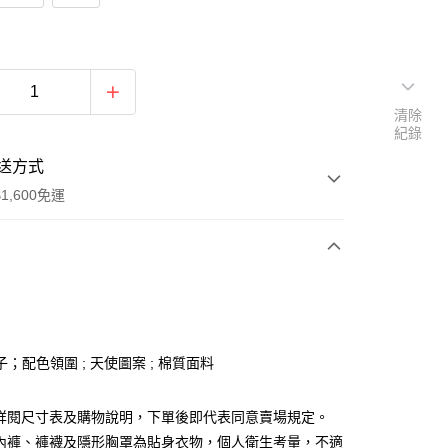
清除
紀錄
送方式
1,600免運
次付款
付款
；配色領圍 ; 天使圖案 ; 棉質面料
請詳閱尺寸表及購物說明，下單後即代表同意賣場規定。
、內褲、褲襪及隱形胸罩為貼身衣物，個人衛生考量，不適