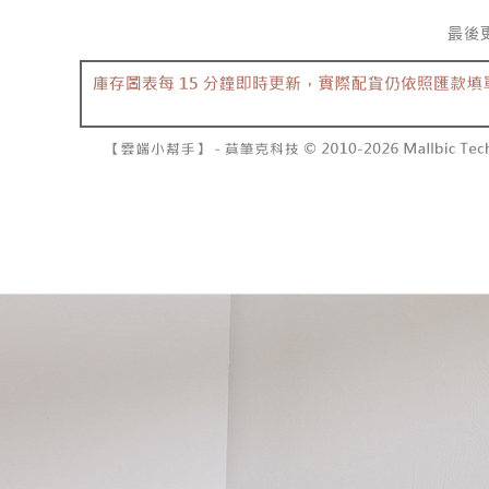
資料（包
是否繳費成
已關閉，請
用，由本
付客戶支
每筆NT$10
3.完整用
【注意事
7-11取貨
１．透過由
交易，需
每筆NT$6
求債權轉
２．關於
付款後7-1
https://aft
每筆NT$6
３．未成
「AFTE
宅配
任。
４．使用「
每筆NT$1
即時審查
結果請求
國家/地區
５．嚴禁
形，恩沛
動。