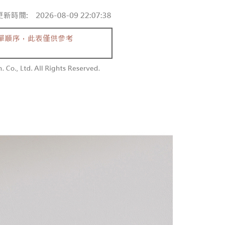
含姓名、電話或地址）提供予台灣大哥大進項蒐集、處理及利
功／繳費後需取消欲退款等相關疑問，請聯繫「AFTEE先享後
勿下單(付取)
公司與您本人進行分期帳單所需資料之確認、核對及更正。
援中心」
https://netprotections.freshdesk.com/support/home
,000
戶服務條款，請詳閱以下連結：
https://oppay.tw/userRule
項】
付款
恩沛科技股份有限公司提供之「AFTEE先享後付」服務完成之
依本服務之必要範圍內提供個人資料，並將交易相關給付款項請
0，滿NT$1,800(含以上)免運費
讓予恩沛科技股份有限公司。
個人資料處理事宜，請瀏覽以下網址：
1取貨
ee.tw/terms/#terms3
0，滿NT$1,600(含以上)免運費
年的使用者請事先徵得法定代理人或監護人之同意方可使用
E先享後付」，若未經同意申辦者引起之損失，本公司不負相關責
AFTEE先享後付」時，將依據個別帳號之用戶狀況，依本公司
00，滿NT$2,500(含以上)免運費
核予不同之上限額度；若仍有額度不足之情形，本公司將視審查
用戶進行身份認證。
配送
查看運費
一人註冊多個帳號或使用他人資訊註冊。若發現惡意使用之情
科技股份有限公司將有權停止該用戶之使用額度並採取法律行