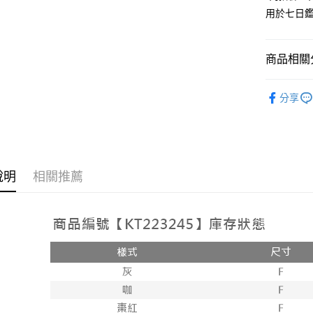
用於七日
Google Pa
大哥付你
相關說明
商品相關分
【大哥付
AFTEE先
1.本服務
人氣商品
2.付款方
相關說明
分享
流程，驗
【上衣】
【關於「A
ATM付款
完成交易
AFTEE
【上衣】
3.實際核
便利好安
4.訂單成
１．簡單
消。如遇
２．便利
運送方式
無法說明
３．安心
說明
相關推薦
【繳款方
全家取貨
1.分期款
【「AFT
醒簡訊。
每筆NT$6
１．於結帳
2.透過簡
付」結帳
帳／街口支
付款後全
２．訂單
３．收到繳
每筆NT$6
【注意事
／ATM／
1.本服務
※ 請注意
已關閉，
用戶於交
絡購買商品
款買賣價
先享後付
每筆NT$10
2.基於同
※ 交易是