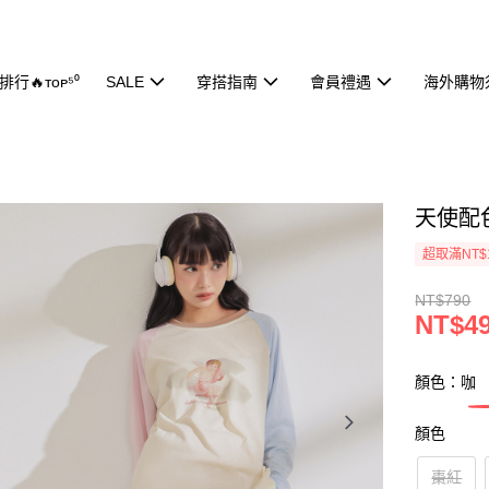
行🔥ᴛᴏᴘ⁵⁰
SALE
穿搭指南
會員禮遇
海外購物
天使配色
超取滿NT$
NT$790
NT$4
顏色：咖
顏色
棗紅