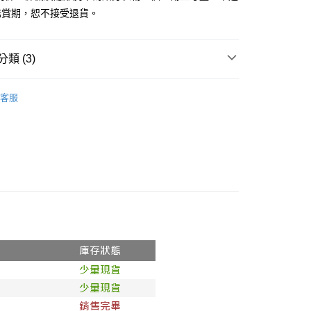
鑑賞期，恕不接受退貨。
y
分期
類 (3)
你分期使用說明】
享後付
由台灣大哥大提供，台灣大哥大用戶可立即使用無須另外申請。
推薦
式選擇「大哥付你分期」，訂單成立後會自動跳轉到大哥付的交易
客服
證手機門號後，選擇欲分期的期數、繳款截止日，確認付款後即
◖ T-SHIRT ◗
FTEE先享後付」】
。
先享後付是「在收到商品之後才付款」的支付方式。 讓您購物簡單
◖ 長袖上衣 ◗
准額度、可分期數及費用金額請依後續交易確認頁面所載為準。
心！
立30分鐘內，如未前往確認交易或遇審核未通過，訂單將自動取
：不需註冊會員、不需綁卡、不需儲值。
「轉專審核」未通過狀況，表示未達大哥付你分期系統評分，恕
：只要手機號碼，簡訊認證，即可結帳。
評估內容。
：先確認商品／服務後，再付款。
式說明】
付款
項不併入電信帳單，「大哥付你分期」於每月結算日後寄送繳費提
EE先享後付」結帳流程】
0，滿NT$1,800(含以上)免運費
方式選擇「AFTEE先享後付」後，將跳轉至「AFTEE先享後
訊連結打開帳單後，可選擇「超商條碼／台灣大直營門市／銀行轉
頁面，進行簡訊認證並確認金額後，即可完成結帳。
付／iPASS MONEY」等通路繳費。
家取貨
成立數日內，您將收到繳費通知簡訊。
費通知簡訊後14天內，點擊此簡訊中的連結，可透過四大超商
0，滿NT$1,600(含以上)免運費
項】
網路銀行／等多元方式進行付款，方視為交易完成。
係由「台灣大哥大股份有限公司」（以下簡稱本公司）所提供，讓
：結帳手續完成當下不需立刻繳費，但若您需要取消訂單，請聯
請勿下單
易時，得透過本服務購買商品或服務，並由商店將買賣／分期付
的店家。未經商家同意取消之訂單仍視為有效，需透過AFTEE
金債權讓與本公司後，依約使用本公司帳單繳交帳款。
繳納相關費用。
,000
意付款使用「大哥付你分期」之契約關係目的，商店將以您的個人
否成功請以「AFTEE先享後付 」之結帳頁面顯示為準，若有關於