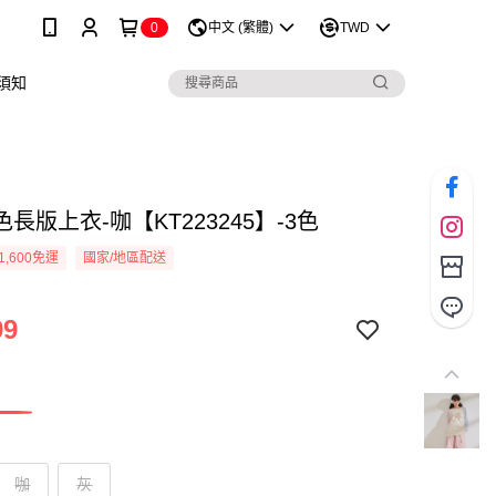
0
中文 (繁體)
TWD
須知
長版上衣-咖【KT223245】-3色
1,600免運
國家/地區配送
99
咖
灰