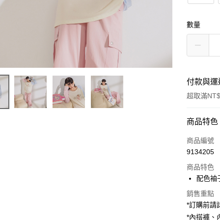
數量
付款與運
超取滿NT$
付款方式
商品特色
信用卡一
商品編號
9134205
超商取貨
商品特色
LINE Pay
配色袖子
Apple Pay
銷售重點
*訂購前
街口支付
*內搭褲