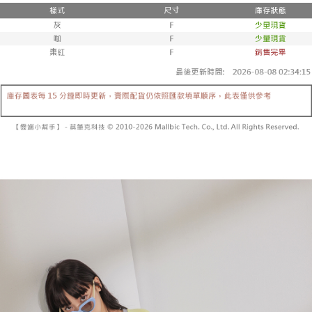
２．便利：只要手機號碼，簡訊認證，即可結帳。
法說明評估內容。
３．安心：先確認商品／服務後，再付款。
全家取貨付款
【繳款方式說明】
1.分期款項不併入電信帳單，「大哥付你分期」於每月結算日後寄送繳費提
每筆NT$60，滿NT$1,800(含以上)免運費
【「AFTEE先享後付」結帳流程】
醒簡訊。
１．於結帳方式選擇「AFTEE先享後付」後，將跳轉至「AFTEE先享後付」
2.透過簡訊連結打開帳單後，可選擇「超商條碼／台灣大直營門市／銀行轉
付款後全家取貨
結帳頁面，進行簡訊認證並確認金額後，即可完成結帳。
帳／街口支付／iPASS MONEY」等通路繳費。
２．訂單成立數日內，您將收到繳費通知簡訊。
每筆NT$60，滿NT$1,600(含以上)免運費
３．收到繳費通知簡訊後14天內，點擊此簡訊中的連結，可透過四大超商／
【注意事項】
ATM／網路銀行／等多元方式進行付款，方視為交易完成。
已關閉，請勿下單
1.本服務係由「台灣大哥大股份有限公司」（以下簡稱本公司）所提供，讓
※ 請注意：結帳手續完成當下不需立刻繳費，但若您需要取消訂單，請聯絡
用戶於交易時，得透過本服務購買商品或服務，並由商店將買賣／分期付款
每筆NT$10,000
購買商品的店家。未經商家同意取消之訂單仍視為有效，需透過AFTEE先享
買賣價金債權讓與本公司後，依約使用本公司帳單繳交帳款。
後付繳納相關費用。
2.基於同意付款使用「大哥付你分期」之契約關係目的，商店將以您的個人
已關閉，請勿下單(付取)
※ 交易是否成功請以「AFTEE先享後付 」之結帳頁面顯示為準，若有關於
資料（包含姓名、電話或地址）提供予台灣大哥大進項蒐集、處理及利用，
是否繳費成功／繳費後需取消欲退款等相關疑問，請聯繫「AFTEE先享後付
每筆NT$10,000
由本公司與您本人進行分期帳單所需資料之確認、核對及更正。
客戶支援中心」
https://netprotections.freshdesk.com/support/home
3.完整用戶服務條款，請詳閱以下連結：
https://oppay.tw/userRule
7-11取貨付款
【注意事項】
１．透過由恩沛科技股份有限公司提供之「AFTEE先享後付」服務完成之交
每筆NT$60，滿NT$1,800(含以上)免運費
易，需依本服務之必要範圍內提供個人資料，並將交易相關給付款項請求債
權轉讓予恩沛科技股份有限公司。
付款後7-11取貨
２．關於個人資料處理事宜，請瀏覽以下網址：
每筆NT$60，滿NT$1,600(含以上)免運費
https://aftee.tw/terms/#terms3
３．未成年的使用者請事先徵得法定代理人或監護人之同意方可使用
宅配
「AFTEE先享後付」，若未經同意申辦者引起之損失，本公司不負相關責
任。
每筆NT$100，滿NT$2,500(含以上)免運費