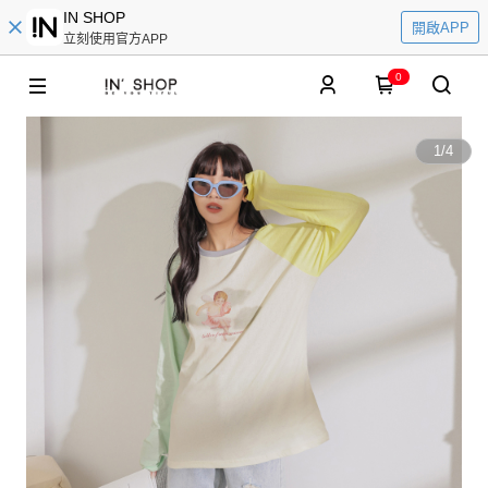
IN SHOP
開啟APP
立刻使用官方APP
0
1
/
4