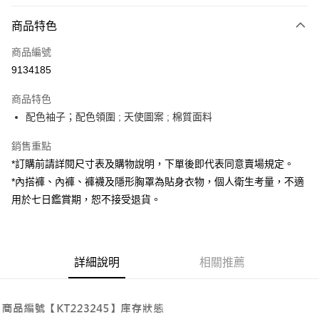
付款方式
商品特色
信用卡一次付款
商品編號
超商取貨付款
9134185
LINE Pay
商品特色
Apple Pay
配色袖子；配色領圍 ; 天使圖案 ; 棉質面料
街口支付
銷售重點
*訂購前請詳閱尺寸表及購物說明，下單後即代表同意賣場規定。
Google Pay
*內搭褲、內褲、褲襪及隱形胸罩為貼身衣物，個人衛生考量，不適
大哥付你分期
用於七日鑑賞期，恕不接受退貨。
相關說明
【大哥付你分期使用說明】
AFTEE先享後付
1.本服務由台灣大哥大提供，台灣大哥大用戶可立即使用無須另外申請。
2.付款方式選擇「大哥付你分期」，訂單成立後會自動跳轉到大哥付的交易
相關說明
詳細說明
相關推薦
流程，驗證手機門號後，選擇欲分期的期數、繳款截止日，確認付款後即完
【關於「AFTEE先享後付」】
成交易。
ATM付款
AFTEE先享後付是「在收到商品之後才付款」的支付方式。 讓您購物簡單
3.實際核准額度、可分期數及費用金額請依後續交易確認頁面所載為準。
便利好安心！
4.訂單成立30分鐘內，如未前往確認交易或遇審核未通過，訂單將自動取
１．簡單：不需註冊會員、不需綁卡、不需儲值。
運送方式
消。如遇「轉專審核」未通過狀況，表示未達大哥付你分期系統評分，恕無