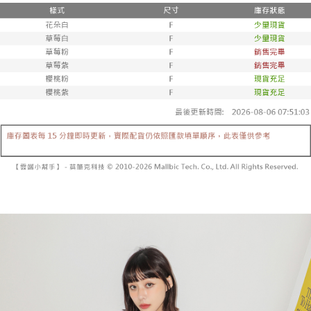
２．便利：只要手機號碼，簡訊認證，即可結帳。
法說明評估內容。
３．安心：先確認商品／服務後，再付款。
全家取貨付款
【繳款方式說明】
1.分期款項不併入電信帳單，「大哥付你分期」於每月結算日後寄送繳費提
每筆NT$60，滿NT$1,800(含以上)免運費
【「AFTEE先享後付」結帳流程】
醒簡訊。
１．於結帳方式選擇「AFTEE先享後付」後，將跳轉至「AFTEE先享後付」
2.透過簡訊連結打開帳單後，可選擇「超商條碼／台灣大直營門市／銀行轉
付款後全家取貨
結帳頁面，進行簡訊認證並確認金額後，即可完成結帳。
帳／街口支付／iPASS MONEY」等通路繳費。
２．訂單成立數日內，您將收到繳費通知簡訊。
每筆NT$60，滿NT$1,600(含以上)免運費
３．收到繳費通知簡訊後14天內，點擊此簡訊中的連結，可透過四大超商／
【注意事項】
ATM／網路銀行／等多元方式進行付款，方視為交易完成。
已關閉，請勿下單
1.本服務係由「台灣大哥大股份有限公司」（以下簡稱本公司）所提供，讓
※ 請注意：結帳手續完成當下不需立刻繳費，但若您需要取消訂單，請聯絡
用戶於交易時，得透過本服務購買商品或服務，並由商店將買賣／分期付款
每筆NT$10,000
購買商品的店家。未經商家同意取消之訂單仍視為有效，需透過AFTEE先享
買賣價金債權讓與本公司後，依約使用本公司帳單繳交帳款。
後付繳納相關費用。
2.基於同意付款使用「大哥付你分期」之契約關係目的，商店將以您的個人
已關閉，請勿下單(付取)
※ 交易是否成功請以「AFTEE先享後付 」之結帳頁面顯示為準，若有關於
資料（包含姓名、電話或地址）提供予台灣大哥大進項蒐集、處理及利用，
是否繳費成功／繳費後需取消欲退款等相關疑問，請聯繫「AFTEE先享後付
每筆NT$10,000
由本公司與您本人進行分期帳單所需資料之確認、核對及更正。
客戶支援中心」
https://netprotections.freshdesk.com/support/home
3.完整用戶服務條款，請詳閱以下連結：
https://oppay.tw/userRule
7-11取貨付款
【注意事項】
１．透過由恩沛科技股份有限公司提供之「AFTEE先享後付」服務完成之交
每筆NT$60，滿NT$1,800(含以上)免運費
易，需依本服務之必要範圍內提供個人資料，並將交易相關給付款項請求債
權轉讓予恩沛科技股份有限公司。
付款後7-11取貨
２．關於個人資料處理事宜，請瀏覽以下網址：
每筆NT$60，滿NT$1,600(含以上)免運費
https://aftee.tw/terms/#terms3
３．未成年的使用者請事先徵得法定代理人或監護人之同意方可使用
宅配
「AFTEE先享後付」，若未經同意申辦者引起之損失，本公司不負相關責
任。
每筆NT$100，滿NT$2,500(含以上)免運費