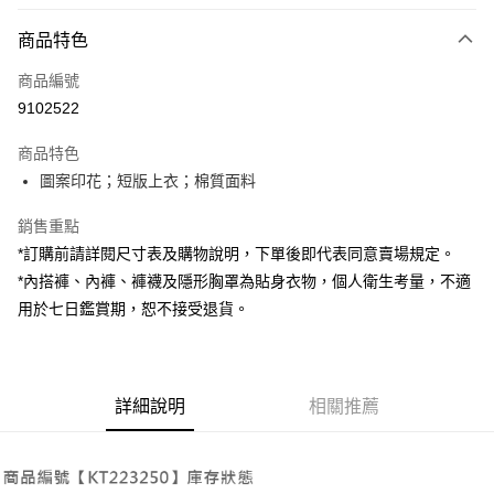
付款方式
商品特色
信用卡一次付款
商品編號
超商取貨付款
9102522
LINE Pay
商品特色
Apple Pay
圖案印花；短版上衣；棉質面料
街口支付
銷售重點
*訂購前請詳閱尺寸表及購物說明，下單後即代表同意賣場規定。
Google Pay
*內搭褲、內褲、褲襪及隱形胸罩為貼身衣物，個人衛生考量，不適
大哥付你分期
用於七日鑑賞期，恕不接受退貨。
相關說明
【大哥付你分期使用說明】
AFTEE先享後付
1.本服務由台灣大哥大提供，台灣大哥大用戶可立即使用無須另外申請。
2.付款方式選擇「大哥付你分期」，訂單成立後會自動跳轉到大哥付的交易
相關說明
詳細說明
相關推薦
流程，驗證手機門號後，選擇欲分期的期數、繳款截止日，確認付款後即完
【關於「AFTEE先享後付」】
成交易。
ATM付款
AFTEE先享後付是「在收到商品之後才付款」的支付方式。 讓您購物簡單
3.實際核准額度、可分期數及費用金額請依後續交易確認頁面所載為準。
便利好安心！
4.訂單成立30分鐘內，如未前往確認交易或遇審核未通過，訂單將自動取
１．簡單：不需註冊會員、不需綁卡、不需儲值。
運送方式
消。如遇「轉專審核」未通過狀況，表示未達大哥付你分期系統評分，恕無