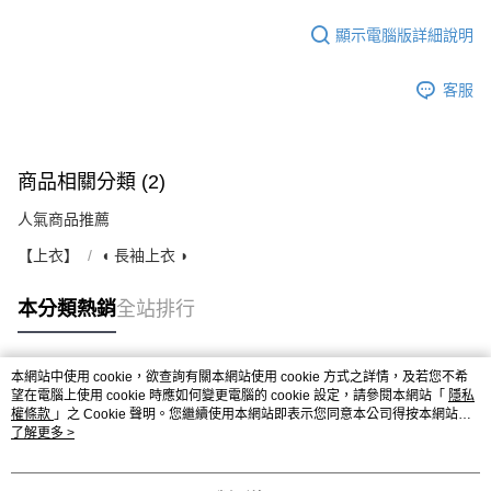
顯示電腦版詳細說明
客服
商品相關分類 (2)
人氣商品推薦
【上衣】
◖ 長袖上衣 ◗
本分類熱銷
全站排行
本網站中使用 cookie，欲查詢有關本網站使用 cookie 方式之詳情，及若您不希
熱門標籤
望在電腦上使用 cookie 時應如何變更電腦的 cookie 設定，請參閱本網站「
隱私
權條款
」之 Cookie 聲明。您繼續使用本網站即表示您同意本公司得按本網站使
用條款之 Cookie 聲明使用 cookie。
了解更多 >