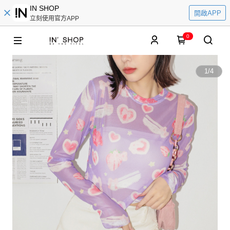
IN SHOP
開啟APP
立刻使用官方APP
0
1
/
4