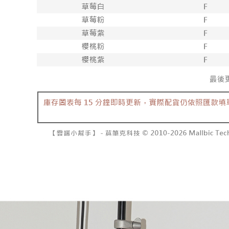
已關閉，
1. 本服
算出。使用
过本服务
定能夠在期
每笔NT$10
本公司后
收到商品與
2. 基于
已關閉，請
资料（包
二、付款
每笔NT$10
用，由台
1. 初次
3. 完整
之上限額
7-11取貨
2. 結帳金
3. 目前
每笔NT$6
三、聲明
付款後7-1
「AFTE
每笔NT$6
)所提供，
(包含但不
宅配
予 AFT
集、處理、
每笔NT$1
明』（
http
國家/地區
若款項超過
未成年的
AFTEE。
若您對於
聯繫恩沛
同必要之購