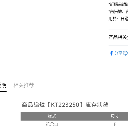
*訂購前
街口支付
*內搭褲
用於七日
Google Pa
大哥付你
相关说明
产品相关分
【大哥付
AFTEE先
1. 本服
人气商品
人月租型
相关说明
分享
2. 付款
【上衣】
一、關於 A
ATM付款
流程，验
1. 於付
完成交易
窗。
3. 实际
2. 進行
4. 订单
3. 訂單
运送方式
消。如遇 
4. 下訂
说明
相关推荐
容。
AFTEE 
全家取貨
【缴款方
5. 收到
1. 分期
每笔NT$6
APP於四
短信。
2. 通过
付款後全
請留意繳費期
账／街口支付
享有最長 
每笔NT$6
【注意事
繳費期限，