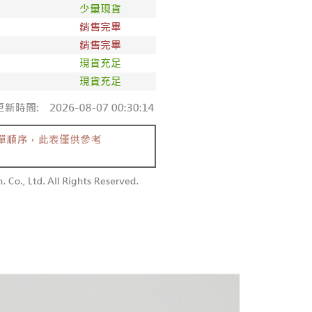
請勿下單
务系由 “台湾大哥大股份有限公司”所提供，让用户于交易时，得通
AFTEE下訂可以延長您收到商品前的繳費天數，但無法保證一
购买商品或服务，并由商店将买卖／分期付款买卖价金债权让与
限內收到商品(例如:預購商品或預計到貨時間較長者)。因此無論
,000
，依约使用本公司账单缴交账款。
否，仍需要請您在AFTEE規定的時間內完成繳費。
同意付款使用 “大哥付你分期”之契约关系目的，商店将以您的个人
勿下單(付取)
含姓名、电话或地址）提供予台湾大哥大进项收集、处理及利
限制
,000
湾大哥大与本人进行分期账单所需资料之确认、核对及更正。
使用 AFTEE 時，將依認證結果及本公司審查結果，核予每個人不同
用户服务条款，请详阅以下链接：
https://oppay.tw/userRule
度
付款
額須大於NT$30
僅支援台灣會員
0，满NT$1,800(含以上)免运费
條款
1取貨
E先享後付」(下稱本服務)乃由恩沛科技股份有限公司(下稱 AFTEE
0，满NT$1,600(含以上)免运费
並由 AFTEE 向您收取款項。因使用本服務所須提供之個人資料
限於訂購人姓名、電話，收件人姓名、電話、收件地址)，將交付
EE 於本服務必要服務範圍內運用。關於 AFTEE 對於個人資料之蒐
利用，詳參 AFTEE 官網之『個人資料蒐集、處理及利用告知聲
00，满NT$2,500(含以上)免运费
s://aftee.tw/privacypolicy/
）。
配送
查看运费
繳費期限，將根據當次的金額加收年利率 16% 的逾期滯納金。
使用者，請事先徵得法定代理人或監護人之同意方可使用
個人資料之處理、利用有任何疑問，或欲行使相關法律權利，請
科技股份有限公司。若您不同意我們將上開所示之個人資料，連
買訂單資訊提供予 AFTEE ，或讓 AFTEE 蒐集處理利用您的個