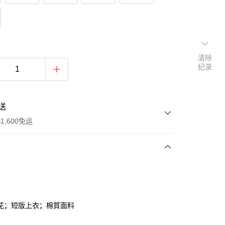
清除
纪录
送
1,600免运
次付款
付款
花；短版上衣；棉質面料