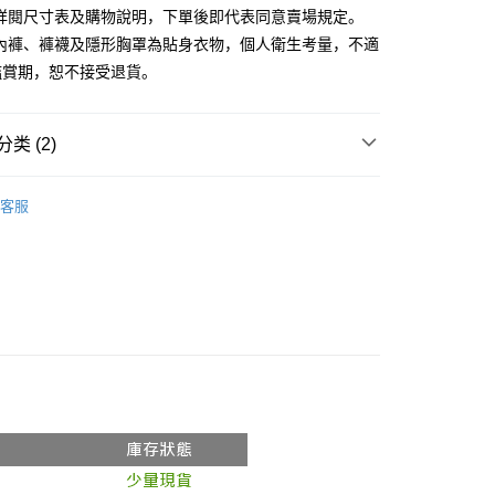
請詳閱尺寸表及購物說明，下單後即代表同意賣場規定。
、內褲、褲襪及隱形胸罩為貼身衣物，個人衛生考量，不適
鑑賞期，恕不接受退貨。
y
分期
类 (2)
你分期使用说明】
享后付
务由台湾大哥大提供，电信用户可立即使用无须另外申请。（限个
推荐
门号，不开放公司户及预付卡使用）
客服
方式选择 “大哥付你分期”，订单成立后会自动跳转到大哥付的交易
◖ 長袖上衣 ◗
FTEE先享後付
证手机门号后，选择欲分期的期数、缴款截止日，确认付款后即
款方式選擇AFTEE先享後付，將跳出AFTEE先享後付手機驗證視
。
核准额度、可分期数及费用金额请依后续交易确认页面所载为准。
簡訊驗證之後，即可完成結帳手續。
成立30分钟内，如未前往确认交易或遇审核未通过，订单将自动取
確認後不需事先繳費，商品會配送至您的指定地址。
“转专审核”未通过状况，表示未达系统评分，恕无法说明评估内
完成後，您的手機會收到一封繳費通知簡訊，APP會員則會收到
APP推播通知。
付款
式说明】
商品當下無需繳費，確認無誤後，請再利用繳費通知簡訊或AFTEE
款项不并入电信账单，“大哥付你分期”于每月结算日后寄送缴费提醒
0，满NT$1,800(含以上)免运费
大便利商店‧ATM/網銀等方式進行付款。
短信链接打开账单后，可选择 “超商条码／台湾大直营门市／银行转
家取貨
限為 14 天。唯有下載 AFTEE App 成為 AFTEE 會員者方能
／iPASS MONEY”等通路缴费。
45 天內付款之服務。
0，满NT$1,600(含以上)免运费
项】
為商家向您請款的時間，再加上使用AFTEE可延長的天數所計