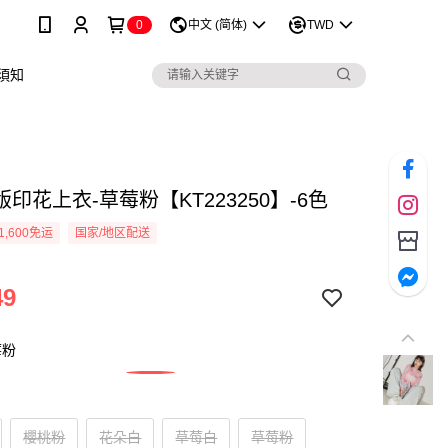
0
中文 (简体)
TWD
須知
印花上衣-草莓粉【KT223250】-6色
1,600免运
国家/地区配送
49
莓粉
櫻桃粉
花朵白
草莓白
草莓粉