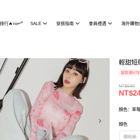
行🔥ᴛᴏᴘ⁵⁰
SALE
穿搭指南
會員禮遇
海外購物
輕甜短版
超取满NT$
NT$540
NT$2
顏色：草
顏色
櫻桃紫