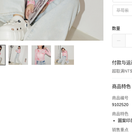
草莓紫
数量
付款与运
超取满NT$
付款方式
商品特色
信用卡一
商品编号
9102520
超商取货
商品特色
LINE Pay
圖案印
Apple Pay
销售重点