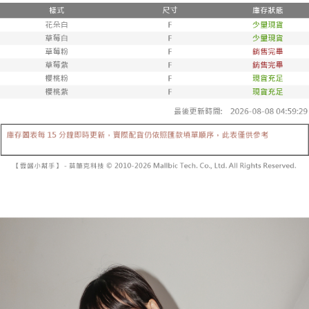
２．便利：只要手機號碼，簡訊認證，即可結帳。
法說明評估內容。
３．安心：先確認商品／服務後，再付款。
全家取貨付款
【繳款方式說明】
1.分期款項不併入電信帳單，「大哥付你分期」於每月結算日後寄送繳費提
每筆NT$60，滿NT$1,800(含以上)免運費
【「AFTEE先享後付」結帳流程】
醒簡訊。
１．於結帳方式選擇「AFTEE先享後付」後，將跳轉至「AFTEE先享後付」
2.透過簡訊連結打開帳單後，可選擇「超商條碼／台灣大直營門市／銀行轉
付款後全家取貨
結帳頁面，進行簡訊認證並確認金額後，即可完成結帳。
帳／街口支付／iPASS MONEY」等通路繳費。
２．訂單成立數日內，您將收到繳費通知簡訊。
每筆NT$60，滿NT$1,600(含以上)免運費
３．收到繳費通知簡訊後14天內，點擊此簡訊中的連結，可透過四大超商／
【注意事項】
ATM／網路銀行／等多元方式進行付款，方視為交易完成。
已關閉，請勿下單
1.本服務係由「台灣大哥大股份有限公司」（以下簡稱本公司）所提供，讓
※ 請注意：結帳手續完成當下不需立刻繳費，但若您需要取消訂單，請聯絡
用戶於交易時，得透過本服務購買商品或服務，並由商店將買賣／分期付款
每筆NT$10,000
購買商品的店家。未經商家同意取消之訂單仍視為有效，需透過AFTEE先享
買賣價金債權讓與本公司後，依約使用本公司帳單繳交帳款。
後付繳納相關費用。
2.基於同意付款使用「大哥付你分期」之契約關係目的，商店將以您的個人
已關閉，請勿下單(付取)
※ 交易是否成功請以「AFTEE先享後付 」之結帳頁面顯示為準，若有關於
資料（包含姓名、電話或地址）提供予台灣大哥大進項蒐集、處理及利用，
是否繳費成功／繳費後需取消欲退款等相關疑問，請聯繫「AFTEE先享後付
每筆NT$10,000
由本公司與您本人進行分期帳單所需資料之確認、核對及更正。
客戶支援中心」
https://netprotections.freshdesk.com/support/home
3.完整用戶服務條款，請詳閱以下連結：
https://oppay.tw/userRule
7-11取貨付款
【注意事項】
１．透過由恩沛科技股份有限公司提供之「AFTEE先享後付」服務完成之交
每筆NT$60，滿NT$1,800(含以上)免運費
易，需依本服務之必要範圍內提供個人資料，並將交易相關給付款項請求債
權轉讓予恩沛科技股份有限公司。
付款後7-11取貨
２．關於個人資料處理事宜，請瀏覽以下網址：
每筆NT$60，滿NT$1,600(含以上)免運費
https://aftee.tw/terms/#terms3
３．未成年的使用者請事先徵得法定代理人或監護人之同意方可使用
宅配
「AFTEE先享後付」，若未經同意申辦者引起之損失，本公司不負相關責
任。
每筆NT$100，滿NT$2,500(含以上)免運費