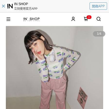
IN SHOP
開啟APP
立刻使用官方APP
0
1
/
4