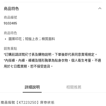
付款方式
商品特色
信用卡一次付款
商品編號
超商取貨付款
9102485
LINE Pay
商品特色
Apple Pay
圖案印花；短版上衣；棉質面料
街口支付
銷售重點
*訂購前請詳閱尺寸表及購物說明，下單後即代表同意賣場規定。
Google Pay
*內搭褲、內褲、褲襪及隱形胸罩為貼身衣物，個人衛生考量，不適
大哥付你分期
用於七日鑑賞期，恕不接受退貨。
相關說明
【大哥付你分期使用說明】
AFTEE先享後付
1.本服務由台灣大哥大提供，台灣大哥大用戶可立即使用無須另外申請。
2.付款方式選擇「大哥付你分期」，訂單成立後會自動跳轉到大哥付的交易
相關說明
詳細說明
相關推薦
流程，驗證手機門號後，選擇欲分期的期數、繳款截止日，確認付款後即完
【關於「AFTEE先享後付」】
成交易。
ATM付款
AFTEE先享後付是「在收到商品之後才付款」的支付方式。 讓您購物簡單
3.實際核准額度、可分期數及費用金額請依後續交易確認頁面所載為準。
便利好安心！
4.訂單成立30分鐘內，如未前往確認交易或遇審核未通過，訂單將自動取
１．簡單：不需註冊會員、不需綁卡、不需儲值。
運送方式
消。如遇「轉專審核」未通過狀況，表示未達大哥付你分期系統評分，恕無