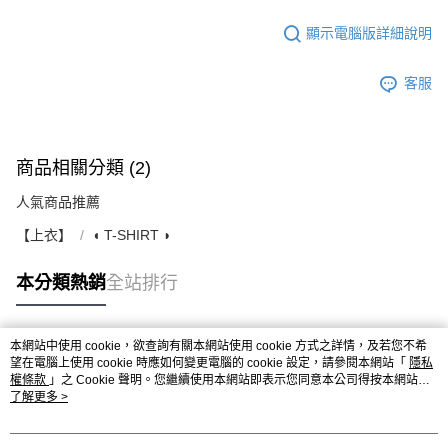
顯示電腦版詳細說明
客服
商品相關分類 (2)
人氣商品推薦
【上衣】
◖ T-SHIRT ◗
本分類熱銷
全站排行
本網站中使用 cookie，欲查詢有關本網站使用 cookie 方式之詳情，及若您不希
熱門標籤
望在電腦上使用 cookie 時應如何變更電腦的 cookie 設定，請參閱本網站「
隱私
權條款
」之 Cookie 聲明。您繼續使用本網站即表示您同意本公司得按本網站使
用條款之 Cookie 聲明使用 cookie。
了解更多 >