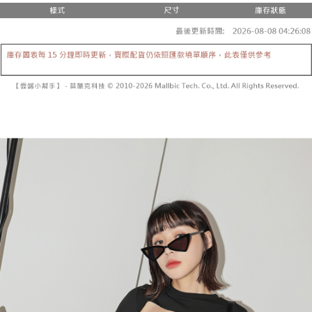
２．便利：只要手機號碼，簡訊認證，即可結帳。
法說明評估內容。
３．安心：先確認商品／服務後，再付款。
全家取貨付款
【繳款方式說明】
1.分期款項不併入電信帳單，「大哥付你分期」於每月結算日後寄送繳費提
每筆NT$60，滿NT$1,800(含以上)免運費
【「AFTEE先享後付」結帳流程】
醒簡訊。
１．於結帳方式選擇「AFTEE先享後付」後，將跳轉至「AFTEE先享後付」
2.透過簡訊連結打開帳單後，可選擇「超商條碼／台灣大直營門市／銀行轉
付款後全家取貨
結帳頁面，進行簡訊認證並確認金額後，即可完成結帳。
帳／街口支付／iPASS MONEY」等通路繳費。
２．訂單成立數日內，您將收到繳費通知簡訊。
每筆NT$60，滿NT$1,600(含以上)免運費
３．收到繳費通知簡訊後14天內，點擊此簡訊中的連結，可透過四大超商／
【注意事項】
ATM／網路銀行／等多元方式進行付款，方視為交易完成。
已關閉，請勿下單
1.本服務係由「台灣大哥大股份有限公司」（以下簡稱本公司）所提供，讓
※ 請注意：結帳手續完成當下不需立刻繳費，但若您需要取消訂單，請聯絡
用戶於交易時，得透過本服務購買商品或服務，並由商店將買賣／分期付款
每筆NT$10,000
購買商品的店家。未經商家同意取消之訂單仍視為有效，需透過AFTEE先享
買賣價金債權讓與本公司後，依約使用本公司帳單繳交帳款。
後付繳納相關費用。
2.基於同意付款使用「大哥付你分期」之契約關係目的，商店將以您的個人
已關閉，請勿下單(付取)
※ 交易是否成功請以「AFTEE先享後付 」之結帳頁面顯示為準，若有關於
資料（包含姓名、電話或地址）提供予台灣大哥大進項蒐集、處理及利用，
是否繳費成功／繳費後需取消欲退款等相關疑問，請聯繫「AFTEE先享後付
每筆NT$10,000
由本公司與您本人進行分期帳單所需資料之確認、核對及更正。
客戶支援中心」
https://netprotections.freshdesk.com/support/home
3.完整用戶服務條款，請詳閱以下連結：
https://oppay.tw/userRule
7-11取貨付款
【注意事項】
１．透過由恩沛科技股份有限公司提供之「AFTEE先享後付」服務完成之交
每筆NT$60，滿NT$1,800(含以上)免運費
易，需依本服務之必要範圍內提供個人資料，並將交易相關給付款項請求債
權轉讓予恩沛科技股份有限公司。
付款後7-11取貨
２．關於個人資料處理事宜，請瀏覽以下網址：
每筆NT$60，滿NT$1,600(含以上)免運費
https://aftee.tw/terms/#terms3
３．未成年的使用者請事先徵得法定代理人或監護人之同意方可使用
宅配
「AFTEE先享後付」，若未經同意申辦者引起之損失，本公司不負相關責
任。
每筆NT$100，滿NT$2,500(含以上)免運費