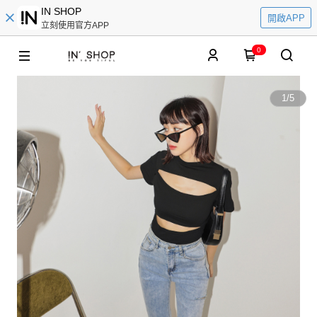
IN SHOP
開啟APP
立刻使用官方APP
0
1
/
5