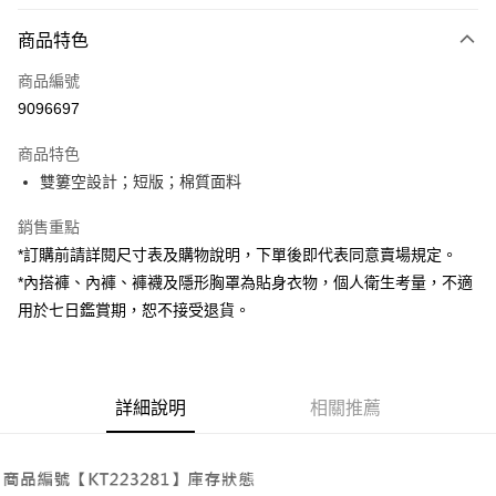
付款方式
商品特色
信用卡一次付款
商品編號
超商取貨付款
9096697
LINE Pay
商品特色
Apple Pay
雙簍空設計；短版；棉質面料
街口支付
銷售重點
*訂購前請詳閱尺寸表及購物說明，下單後即代表同意賣場規定。
Google Pay
*內搭褲、內褲、褲襪及隱形胸罩為貼身衣物，個人衛生考量，不適
大哥付你分期
用於七日鑑賞期，恕不接受退貨。
相關說明
【大哥付你分期使用說明】
AFTEE先享後付
1.本服務由台灣大哥大提供，台灣大哥大用戶可立即使用無須另外申請。
2.付款方式選擇「大哥付你分期」，訂單成立後會自動跳轉到大哥付的交易
相關說明
詳細說明
相關推薦
流程，驗證手機門號後，選擇欲分期的期數、繳款截止日，確認付款後即完
【關於「AFTEE先享後付」】
成交易。
ATM付款
AFTEE先享後付是「在收到商品之後才付款」的支付方式。 讓您購物簡單
3.實際核准額度、可分期數及費用金額請依後續交易確認頁面所載為準。
便利好安心！
4.訂單成立30分鐘內，如未前往確認交易或遇審核未通過，訂單將自動取
１．簡單：不需註冊會員、不需綁卡、不需儲值。
運送方式
消。如遇「轉專審核」未通過狀況，表示未達大哥付你分期系統評分，恕無