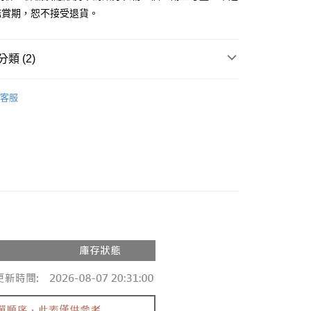
鑑賞期，恕不接受退貨。
y
分期
類 (2)
你分期使用說明】
享後付
由台灣大哥大提供，台灣大哥大用戶可立即使用無須另外申請。
推薦
式選擇「大哥付你分期」，訂單成立後會自動跳轉到大哥付的交易
客服
證手機門號後，選擇欲分期的期數、繳款截止日，確認付款後即
◖ T-SHIRT ◗
FTEE先享後付」】
。
先享後付是「在收到商品之後才付款」的支付方式。 讓您購物簡單
准額度、可分期數及費用金額請依後續交易確認頁面所載為準。
心！
立30分鐘內，如未前往確認交易或遇審核未通過，訂單將自動取
：不需註冊會員、不需綁卡、不需儲值。
「轉專審核」未通過狀況，表示未達大哥付你分期系統評分，恕
：只要手機號碼，簡訊認證，即可結帳。
評估內容。
：先確認商品／服務後，再付款。
式說明】
付款
項不併入電信帳單，「大哥付你分期」於每月結算日後寄送繳費提
EE先享後付」結帳流程】
0，滿NT$1,800(含以上)免運費
方式選擇「AFTEE先享後付」後，將跳轉至「AFTEE先享後
訊連結打開帳單後，可選擇「超商條碼／台灣大直營門市／銀行轉
頁面，進行簡訊認證並確認金額後，即可完成結帳。
付／iPASS MONEY」等通路繳費。
家取貨
成立數日內，您將收到繳費通知簡訊。
費通知簡訊後14天內，點擊此簡訊中的連結，可透過四大超商
0，滿NT$1,600(含以上)免運費
項】
網路銀行／等多元方式進行付款，方視為交易完成。
係由「台灣大哥大股份有限公司」（以下簡稱本公司）所提供，讓
：結帳手續完成當下不需立刻繳費，但若您需要取消訂單，請聯
請勿下單
易時，得透過本服務購買商品或服務，並由商店將買賣／分期付
的店家。未經商家同意取消之訂單仍視為有效，需透過AFTEE
金債權讓與本公司後，依約使用本公司帳單繳交帳款。
繳納相關費用。
,000
意付款使用「大哥付你分期」之契約關係目的，商店將以您的個人
否成功請以「AFTEE先享後付 」之結帳頁面顯示為準，若有關於