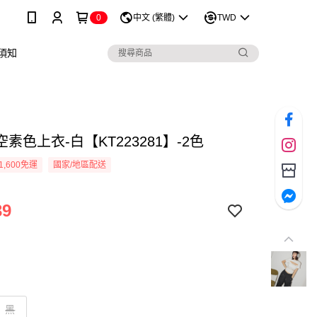
0
中文 (繁體)
TWD
須知
素色上衣-白【KT223281】-2色
1,600免運
國家/地區配送
39
黑