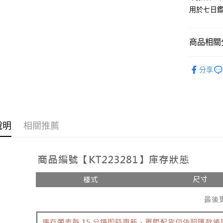
用於七日
Google Pa
大哥付你
相關說明
商品相關分
【大哥付
AFTEE先
1.本服務
人氣商品
2.付款方
相關說明
分享
流程，驗
【上衣】
【關於「A
ATM付款
完成交易
AFTEE
3.實際核
便利好安
4.訂單成
１．簡單
消。如遇
２．便利
運送方式
無法說明
３．安心
說明
相關推薦
【繳款方
全家取貨
1.分期款
【「AFT
醒簡訊。
每筆NT$6
１．於結帳
2.透過簡
付」結帳
帳／街口支
付款後全
２．訂單
３．收到繳
每筆NT$6
【注意事
／ATM／
1.本服務
※ 請注意
已關閉，
用戶於交
絡購買商品
款買賣價
先享後付
每筆NT$10
2.基於同
※ 交易是