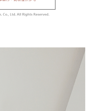
含姓名、電話或地址）提供予台灣大哥大進項蒐集、處理及利
功／繳費後需取消欲退款等相關疑問，請聯繫「AFTEE先享後
勿下單(付取)
公司與您本人進行分期帳單所需資料之確認、核對及更正。
援中心」
https://netprotections.freshdesk.com/support/home
,000
戶服務條款，請詳閱以下連結：
https://oppay.tw/userRule
項】
付款
恩沛科技股份有限公司提供之「AFTEE先享後付」服務完成之
依本服務之必要範圍內提供個人資料，並將交易相關給付款項請
0，滿NT$1,800(含以上)免運費
讓予恩沛科技股份有限公司。
個人資料處理事宜，請瀏覽以下網址：
1取貨
ee.tw/terms/#terms3
0，滿NT$1,600(含以上)免運費
年的使用者請事先徵得法定代理人或監護人之同意方可使用
E先享後付」，若未經同意申辦者引起之損失，本公司不負相關責
AFTEE先享後付」時，將依據個別帳號之用戶狀況，依本公司
00，滿NT$2,500(含以上)免運費
核予不同之上限額度；若仍有額度不足之情形，本公司將視審查
用戶進行身份認證。
配送
查看運費
一人註冊多個帳號或使用他人資訊註冊。若發現惡意使用之情
科技股份有限公司將有權停止該用戶之使用額度並採取法律行