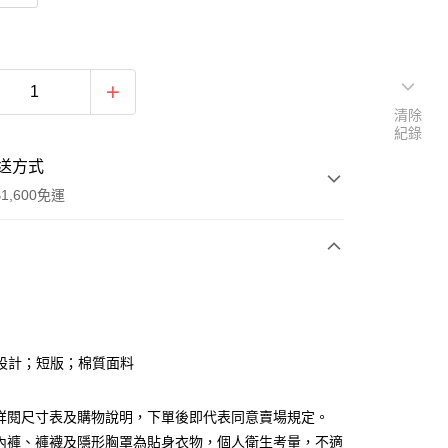
清除
紀錄
送方式
1,600免運
次付款
付款
設計；短版；棉質面料
請詳閱尺寸表及購物說明，下單後即代表同意賣場規定。
、內褲、褲襪及隱形胸罩為貼身衣物，個人衛生考量，不適