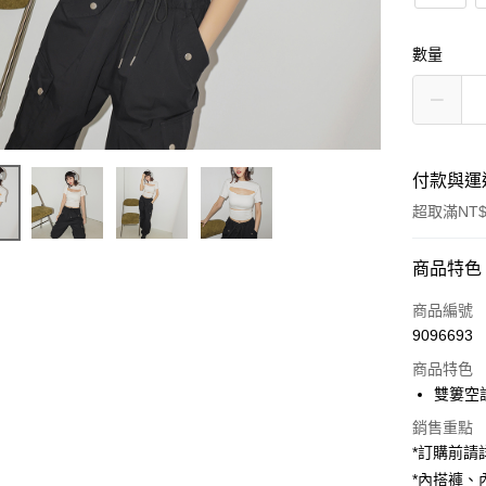
數量
付款與運
超取滿NT$
付款方式
商品特色
信用卡一
商品編號
9096693
超商取貨
商品特色
LINE Pay
雙簍空
Apple Pay
銷售重點
*訂購前
街口支付
*內搭褲