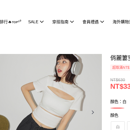
行🔥ᴛᴏᴘ⁵⁰
SALE
穿搭指南
會員禮遇
海外購物
俏麗簍空
超取滿NT$
NT$630
NT$3
顏色：白
顏色
白