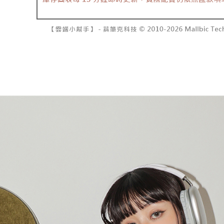
資料（包
是否繳費成
已關閉，請
用，由本
付客戶支
每筆NT$10
3.完整用
【注意事
7-11取貨
１．透過由
交易，需
每筆NT$6
求債權轉
２．關於
付款後7-1
https://aft
每筆NT$6
３．未成
「AFTE
宅配
任。
４．使用「
每筆NT$1
即時審查
結果請求
國家/地區
５．嚴禁
形，恩沛
動。