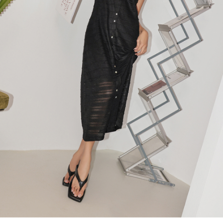
處理、利用，詳參 AFTEE 官網之『個人資料蒐集、處理及利用告知聲明』
（
https://aftee.tw/privacypolicy/
）。
國家/地區配送
查看运费
若款項超過繳費期限，將根據當次的金額加收年利率 16% 的逾期滯納金。
未成年的使用者，請事先徵得法定代理人或監護人之同意方可使用
AFTEE。
若您對於個人資料之處理、利用有任何疑問，或欲行使相關法律權利，請聯
繫恩沛科技股份有限公司。若您不同意我們將上開所示之個人資料，連同必
要之購買訂單資訊提供予 AFTEE ，或讓 AFTEE 蒐集處理利用您的個人資
料，請勿選用本服務。