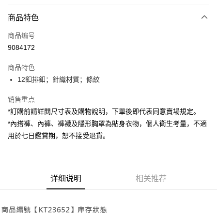
付款方式
商品特色
信用卡一次付款
商品编号
超商取货付款
9084172
LINE Pay
商品特色
Apple Pay
12釦排釦；針織材質；條紋
街口支付
销售重点
*訂購前請詳閱尺寸表及購物說明，下單後即代表同意賣場規定。
Google Pay
*內搭褲、內褲、褲襪及隱形胸罩為貼身衣物，個人衛生考量，不適
大哥付你分期
用於七日鑑賞期，恕不接受退貨。
相关说明
【大哥付你分期使用说明】
AFTEE先享后付
1. 本服务由台湾大哥大提供，电信用户可立即使用无须另外申请。（限个人
月租型门号，不开放公司户及预付卡使用）
相关说明
详细说明
相关推荐
2. 付款方式选择 “大哥付你分期”，订单成立后会自动跳转到大哥付的交易流
一、關於 AFTEE先享後付
程，验证手机门号后，选择欲分期的期数、缴款截止日，确认付款后即完成
ATM付款
1. 於付款方式選擇AFTEE先享後付，將跳出AFTEE先享後付手機驗證視
交易。
窗。
3. 实际核准额度、可分期数及费用金额请依后续交易确认页面所载为准。
2. 進行簡訊驗證之後，即可完成結帳手續。
运送方式
4. 订单成立30分钟内，如未前往确认交易或遇审核未通过，订单将自动取