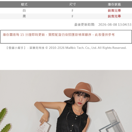
3. 訂單確認後不需事先繳費，商品會配送至您的指定地址。
消。如遇 “转专审核”未通过状况，表示未达系统评分，恕无法说明评估内
4. 下訂完成後，您的手機會收到一封繳費通知簡訊，APP會員則會收到
全家取貨付款
容。
AFTEE APP推播通知。
【缴款方式说明】
每笔NT$60，满NT$1,800(含以上)免运费
5. 收到商品當下無需繳費，確認無誤後，請再利用繳費通知簡訊或AFTEE
1. 分期款项不并入电信账单，“大哥付你分期”于每月结算日后寄送缴费提醒
APP於四大便利商店‧ATM/網銀等方式進行付款。
短信。
付款後全家取貨
2. 通过短信链接打开账单后，可选择 “超商条码／台湾大直营门市／银行转
請留意繳費期限為 14 天。唯有下載 AFTEE App 成為 AFTEE 會員者方能享
每笔NT$60，满NT$1,600(含以上)免运费
账／街口支付／iPASS MONEY”等通路缴费。
有最長 45 天內付款之服務。
已關閉，請勿下單
【注意事项】
繳費期限，為商家向您請款的時間，再加上使用AFTEE可延長的天數所計算
1. 本服务系由 “台湾大哥大股份有限公司”所提供，让用户于交易时，得通过
每笔NT$10,000
出。使用AFTEE下訂可以延長您收到商品前的繳費天數，但無法保證一定能
本服务购买商品或服务，并由商店将买卖／分期付款买卖价金债权让与本公
夠在期限內收到商品(例如:預購商品或預計到貨時間較長者)。因此無論收到
司后，依约使用本公司账单缴交账款。
已關閉，請勿下單(付取)
商品與否，仍需要請您在AFTEE規定的時間內完成繳費。
2. 基于同意付款使用 “大哥付你分期”之契约关系目的，商店将以您的个人资
每笔NT$10,000
料（包含姓名、电话或地址）提供予台湾大哥大进项收集、处理及利用，由
二、付款限制
台湾大哥大与本人进行分期账单所需资料之确认、核对及更正。
1. 初次使用 AFTEE 時，將依認證結果及本公司審查結果，核予每個人不同
7-11取貨付款
3. 完整用户服务条款，请详阅以下链接：
https://oppay.tw/userRule
之上限額度
2. 結帳金額須大於NT$30
每笔NT$60，满NT$1,800(含以上)免运费
3. 目前僅支援台灣會員
付款後7-11取貨
三、聲明條款
每笔NT$60，满NT$1,600(含以上)免运费
「AFTEE先享後付」(下稱本服務)乃由恩沛科技股份有限公司(下稱 AFTEE )
所提供，並由 AFTEE 向您收取款項。因使用本服務所須提供之個人資料(包
宅配
含但不限於訂購人姓名、電話，收件人姓名、電話、收件地址)，將交付予
AFTEE 於本服務必要服務範圍內運用。關於 AFTEE 對於個人資料之蒐集、
每笔NT$100，满NT$2,500(含以上)免运费