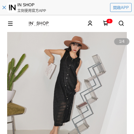
IN SHOP
開啟APP
立刻使用官方APP
0
1
/
4