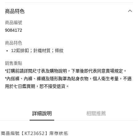
付款方式
商品特色
信用卡一次付款
商品編號
超商取貨付款
9084172
LINE Pay
商品特色
Apple Pay
12釦排釦；針織材質；條紋
街口支付
銷售重點
*訂購前請詳閱尺寸表及購物說明，下單後即代表同意賣場規定。
Google Pay
*內搭褲、內褲、褲襪及隱形胸罩為貼身衣物，個人衛生考量，不適
大哥付你分期
用於七日鑑賞期，恕不接受退貨。
相關說明
【大哥付你分期使用說明】
AFTEE先享後付
1.本服務由台灣大哥大提供，台灣大哥大用戶可立即使用無須另外申請。
2.付款方式選擇「大哥付你分期」，訂單成立後會自動跳轉到大哥付的交易
相關說明
詳細說明
相關推薦
流程，驗證手機門號後，選擇欲分期的期數、繳款截止日，確認付款後即完
【關於「AFTEE先享後付」】
成交易。
ATM付款
AFTEE先享後付是「在收到商品之後才付款」的支付方式。 讓您購物簡單
3.實際核准額度、可分期數及費用金額請依後續交易確認頁面所載為準。
便利好安心！
4.訂單成立30分鐘內，如未前往確認交易或遇審核未通過，訂單將自動取
１．簡單：不需註冊會員、不需綁卡、不需儲值。
運送方式
消。如遇「轉專審核」未通過狀況，表示未達大哥付你分期系統評分，恕無