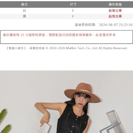
２．便利：只要手機號碼，簡訊認證，即可結帳。
法說明評估內容。
３．安心：先確認商品／服務後，再付款。
全家取貨付款
【繳款方式說明】
1.分期款項不併入電信帳單，「大哥付你分期」於每月結算日後寄送繳費提
每筆NT$60，滿NT$1,800(含以上)免運費
【「AFTEE先享後付」結帳流程】
醒簡訊。
１．於結帳方式選擇「AFTEE先享後付」後，將跳轉至「AFTEE先享後付」
2.透過簡訊連結打開帳單後，可選擇「超商條碼／台灣大直營門市／銀行轉
付款後全家取貨
結帳頁面，進行簡訊認證並確認金額後，即可完成結帳。
帳／街口支付／iPASS MONEY」等通路繳費。
２．訂單成立數日內，您將收到繳費通知簡訊。
每筆NT$60，滿NT$1,600(含以上)免運費
３．收到繳費通知簡訊後14天內，點擊此簡訊中的連結，可透過四大超商／
【注意事項】
ATM／網路銀行／等多元方式進行付款，方視為交易完成。
已關閉，請勿下單
1.本服務係由「台灣大哥大股份有限公司」（以下簡稱本公司）所提供，讓
※ 請注意：結帳手續完成當下不需立刻繳費，但若您需要取消訂單，請聯絡
用戶於交易時，得透過本服務購買商品或服務，並由商店將買賣／分期付款
每筆NT$10,000
購買商品的店家。未經商家同意取消之訂單仍視為有效，需透過AFTEE先享
買賣價金債權讓與本公司後，依約使用本公司帳單繳交帳款。
後付繳納相關費用。
2.基於同意付款使用「大哥付你分期」之契約關係目的，商店將以您的個人
已關閉，請勿下單(付取)
※ 交易是否成功請以「AFTEE先享後付 」之結帳頁面顯示為準，若有關於
資料（包含姓名、電話或地址）提供予台灣大哥大進項蒐集、處理及利用，
是否繳費成功／繳費後需取消欲退款等相關疑問，請聯繫「AFTEE先享後付
每筆NT$10,000
由本公司與您本人進行分期帳單所需資料之確認、核對及更正。
客戶支援中心」
https://netprotections.freshdesk.com/support/home
3.完整用戶服務條款，請詳閱以下連結：
https://oppay.tw/userRule
7-11取貨付款
【注意事項】
１．透過由恩沛科技股份有限公司提供之「AFTEE先享後付」服務完成之交
每筆NT$60，滿NT$1,800(含以上)免運費
易，需依本服務之必要範圍內提供個人資料，並將交易相關給付款項請求債
權轉讓予恩沛科技股份有限公司。
付款後7-11取貨
２．關於個人資料處理事宜，請瀏覽以下網址：
每筆NT$60，滿NT$1,600(含以上)免運費
https://aftee.tw/terms/#terms3
３．未成年的使用者請事先徵得法定代理人或監護人之同意方可使用
宅配
「AFTEE先享後付」，若未經同意申辦者引起之損失，本公司不負相關責
任。
每筆NT$100，滿NT$2,500(含以上)免運費