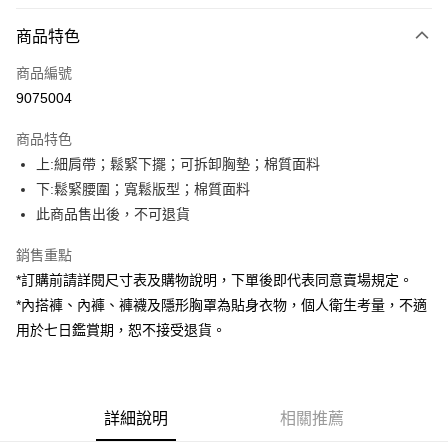
付款方式
商品特色
信用卡一次付款
商品編號
超商取貨付款
9075004
LINE Pay
商品特色
Apple Pay
上:細肩帶；鬆緊下擺；可拆卸胸墊；棉質面料
下:鬆緊腰圍；寬鬆版型；棉質面料
街口支付
此商品售出後，不可退貨
Google Pay
銷售重點
大哥付你分期
*訂購前請詳閱尺寸表及購物說明，下單後即代表同意賣場規定。
相關說明
*內搭褲、內褲、褲襪及隱形胸罩為貼身衣物，個人衛生考量，不適
【大哥付你分期使用說明】
用於七日鑑賞期，恕不接受退貨。
AFTEE先享後付
1.本服務由台灣大哥大提供，台灣大哥大用戶可立即使用無須另外申請。
2.付款方式選擇「大哥付你分期」，訂單成立後會自動跳轉到大哥付的交易
相關說明
流程，驗證手機門號後，選擇欲分期的期數、繳款截止日，確認付款後即完
【關於「AFTEE先享後付」】
成交易。
ATM付款
AFTEE先享後付是「在收到商品之後才付款」的支付方式。 讓您購物簡單
3.實際核准額度、可分期數及費用金額請依後續交易確認頁面所載為準。
便利好安心！
詳細說明
相關推薦
4.訂單成立30分鐘內，如未前往確認交易或遇審核未通過，訂單將自動取
１．簡單：不需註冊會員、不需綁卡、不需儲值。
運送方式
消。如遇「轉專審核」未通過狀況，表示未達大哥付你分期系統評分，恕無