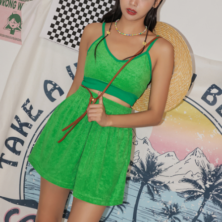
４．使用「AFTEE先享後付」時，將依據個別帳號之用戶狀況，依本公司即
時審查核予不同之上限額度；若仍有額度不足之情形，本公司將視審查結果
國家/地區配送
查看運費
請求用戶進行身份認證。
５．嚴禁一人註冊多個帳號或使用他人資訊註冊。若發現惡意使用之情形，
恩沛科技股份有限公司將有權停止該用戶之使用額度並採取法律行動。