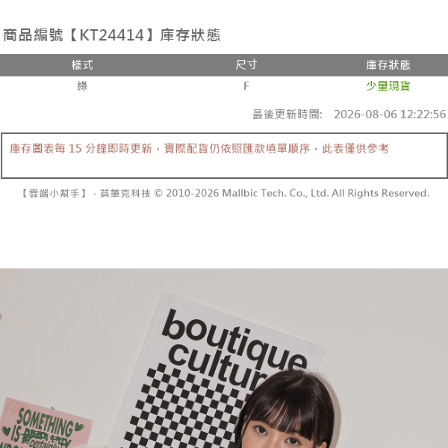
２．便利：只要手機號碼，簡訊認證，即可結帳。
法說明評估內容。
３．安心：先確認商品／服務後，再付款。
全家取貨付款
【繳款方式說明】
1.分期款項不併入電信帳單，「大哥付你分期」於每月結算日後寄送繳費提
每筆NT$60，滿NT$1,800(含以上)免運費
【「AFTEE先享後付」結帳流程】
醒簡訊。
１．於結帳方式選擇「AFTEE先享後付」後，將跳轉至「AFTEE先享後付」
2.透過簡訊連結打開帳單後，可選擇「超商條碼／台灣大直營門市／銀行轉
付款後全家取貨
結帳頁面，進行簡訊認證並確認金額後，即可完成結帳。
帳／街口支付／iPASS MONEY」等通路繳費。
２．訂單成立數日內，您將收到繳費通知簡訊。
每筆NT$60，滿NT$1,600(含以上)免運費
３．收到繳費通知簡訊後14天內，點擊此簡訊中的連結，可透過四大超商／
【注意事項】
ATM／網路銀行／等多元方式進行付款，方視為交易完成。
已關閉，請勿下單
1.本服務係由「台灣大哥大股份有限公司」（以下簡稱本公司）所提供，讓
※ 請注意：結帳手續完成當下不需立刻繳費，但若您需要取消訂單，請聯絡
用戶於交易時，得透過本服務購買商品或服務，並由商店將買賣／分期付款
每筆NT$10,000
購買商品的店家。未經商家同意取消之訂單仍視為有效，需透過AFTEE先享
買賣價金債權讓與本公司後，依約使用本公司帳單繳交帳款。
後付繳納相關費用。
2.基於同意付款使用「大哥付你分期」之契約關係目的，商店將以您的個人
已關閉，請勿下單(付取)
※ 交易是否成功請以「AFTEE先享後付 」之結帳頁面顯示為準，若有關於
資料（包含姓名、電話或地址）提供予台灣大哥大進項蒐集、處理及利用，
是否繳費成功／繳費後需取消欲退款等相關疑問，請聯繫「AFTEE先享後付
每筆NT$10,000
由本公司與您本人進行分期帳單所需資料之確認、核對及更正。
客戶支援中心」
https://netprotections.freshdesk.com/support/home
3.完整用戶服務條款，請詳閱以下連結：
https://oppay.tw/userRule
7-11取貨付款
【注意事項】
１．透過由恩沛科技股份有限公司提供之「AFTEE先享後付」服務完成之交
每筆NT$60，滿NT$1,800(含以上)免運費
易，需依本服務之必要範圍內提供個人資料，並將交易相關給付款項請求債
權轉讓予恩沛科技股份有限公司。
付款後7-11取貨
２．關於個人資料處理事宜，請瀏覽以下網址：
每筆NT$60，滿NT$1,600(含以上)免運費
https://aftee.tw/terms/#terms3
３．未成年的使用者請事先徵得法定代理人或監護人之同意方可使用
宅配
「AFTEE先享後付」，若未經同意申辦者引起之損失，本公司不負相關責
任。
每筆NT$100，滿NT$2,500(含以上)免運費