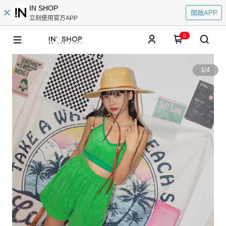
IN SHOP
開啟APP
立刻使用官方APP
0
1
/
4