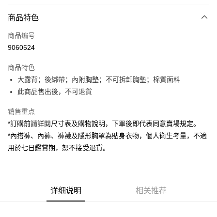
付款方式
商品特色
信用卡一次付款
商品编号
超商取货付款
9060524
LINE Pay
商品特色
Apple Pay
大露背；後綁帶；內附胸墊；不可拆卸胸墊；棉質面料
此商品售出後，不可退貨
街口支付
销售重点
Google Pay
*訂購前請詳閱尺寸表及購物說明，下單後即代表同意賣場規定。
大哥付你分期
*內搭褲、內褲、褲襪及隱形胸罩為貼身衣物，個人衛生考量，不適
相关说明
用於七日鑑賞期，恕不接受退貨。
【大哥付你分期使用说明】
AFTEE先享后付
1. 本服务由台湾大哥大提供，电信用户可立即使用无须另外申请。（限个人
月租型门号，不开放公司户及预付卡使用）
相关说明
2. 付款方式选择 “大哥付你分期”，订单成立后会自动跳转到大哥付的交易流
一、關於 AFTEE先享後付
程，验证手机门号后，选择欲分期的期数、缴款截止日，确认付款后即完成
详细说明
相关推荐
ATM付款
1. 於付款方式選擇AFTEE先享後付，將跳出AFTEE先享後付手機驗證視
交易。
窗。
3. 实际核准额度、可分期数及费用金额请依后续交易确认页面所载为准。
2. 進行簡訊驗證之後，即可完成結帳手續。
运送方式
4. 订单成立30分钟内，如未前往确认交易或遇审核未通过，订单将自动取