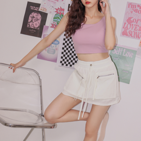
處理、利用，詳參 AFTEE 官網之『個人資料蒐集、處理及利用告知聲明』
（
https://aftee.tw/privacypolicy/
）。
國家/地區配送
查看运费
若款項超過繳費期限，將根據當次的金額加收年利率 16% 的逾期滯納金。
未成年的使用者，請事先徵得法定代理人或監護人之同意方可使用
AFTEE。
若您對於個人資料之處理、利用有任何疑問，或欲行使相關法律權利，請聯
繫恩沛科技股份有限公司。若您不同意我們將上開所示之個人資料，連同必
要之購買訂單資訊提供予 AFTEE ，或讓 AFTEE 蒐集處理利用您的個人資
料，請勿選用本服務。