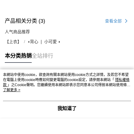
产品相关分类 (3)
查看全部
人气商品推荐
【上衣】
◖背心 ❘ 小可愛 ◗
本分类热销
全站排行
本網站中使用cookie，欲查詢有關本網站使用cookie方式之詳情，及若您不希望
热门标签
在電腦上使用cookie時應如何變更電腦的cookie設定，請參閱本網站「
隱私權條
款
」之Cookie聲明。您繼續使用本網站即表示您同意本公司得按本網站使用條款
之Cookie聲明使用cookie。
了解更多 >
我知道了