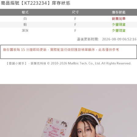
3. 訂單確認後不需事先繳費，商品會配送至您的指定地址。
消。如遇 “转专审核”未通过状况，表示未达系统评分，恕无法说明评估内
4. 下訂完成後，您的手機會收到一封繳費通知簡訊，APP會員則會收到
全家取貨付款
容。
AFTEE APP推播通知。
【缴款方式说明】
每笔NT$60，满NT$1,800(含以上)免运费
5. 收到商品當下無需繳費，確認無誤後，請再利用繳費通知簡訊或AFTEE
1. 分期款项不并入电信账单，“大哥付你分期”于每月结算日后寄送缴费提醒
APP於四大便利商店‧ATM/網銀等方式進行付款。
短信。
付款後全家取貨
2. 通过短信链接打开账单后，可选择 “超商条码／台湾大直营门市／银行转
請留意繳費期限為 14 天。唯有下載 AFTEE App 成為 AFTEE 會員者方能享
每笔NT$60，满NT$1,600(含以上)免运费
账／街口支付／iPASS MONEY”等通路缴费。
有最長 45 天內付款之服務。
已關閉，請勿下單
【注意事项】
繳費期限，為商家向您請款的時間，再加上使用AFTEE可延長的天數所計算
1. 本服务系由 “台湾大哥大股份有限公司”所提供，让用户于交易时，得通过
每笔NT$10,000
出。使用AFTEE下訂可以延長您收到商品前的繳費天數，但無法保證一定能
本服务购买商品或服务，并由商店将买卖／分期付款买卖价金债权让与本公
夠在期限內收到商品(例如:預購商品或預計到貨時間較長者)。因此無論收到
司后，依约使用本公司账单缴交账款。
已關閉，請勿下單(付取)
商品與否，仍需要請您在AFTEE規定的時間內完成繳費。
2. 基于同意付款使用 “大哥付你分期”之契约关系目的，商店将以您的个人资
每笔NT$10,000
料（包含姓名、电话或地址）提供予台湾大哥大进项收集、处理及利用，由
二、付款限制
台湾大哥大与本人进行分期账单所需资料之确认、核对及更正。
1. 初次使用 AFTEE 時，將依認證結果及本公司審查結果，核予每個人不同
7-11取貨付款
3. 完整用户服务条款，请详阅以下链接：
https://oppay.tw/userRule
之上限額度
2. 結帳金額須大於NT$30
每笔NT$60，满NT$1,800(含以上)免运费
3. 目前僅支援台灣會員
付款後7-11取貨
三、聲明條款
每笔NT$60，满NT$1,600(含以上)免运费
「AFTEE先享後付」(下稱本服務)乃由恩沛科技股份有限公司(下稱 AFTEE )
所提供，並由 AFTEE 向您收取款項。因使用本服務所須提供之個人資料(包
宅配
含但不限於訂購人姓名、電話，收件人姓名、電話、收件地址)，將交付予
AFTEE 於本服務必要服務範圍內運用。關於 AFTEE 對於個人資料之蒐集、
每笔NT$100，满NT$2,500(含以上)免运费