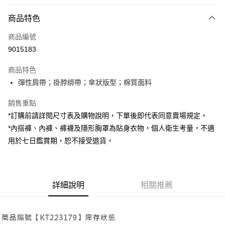
付款方式
商品特色
信用卡一次付款
商品編號
超商取貨付款
9015183
LINE Pay
商品特色
Apple Pay
彈性肩帶；掛脖綁帶；傘狀版型；棉質面料
街口支付
銷售重點
*訂購前請詳閱尺寸表及購物說明，下單後即代表同意賣場規定。
Google Pay
*內搭褲、內褲、褲襪及隱形胸罩為貼身衣物，個人衛生考量，不適
大哥付你分期
用於七日鑑賞期，恕不接受退貨。
相關說明
【大哥付你分期使用說明】
AFTEE先享後付
1.本服務由台灣大哥大提供，台灣大哥大用戶可立即使用無須另外申請。
2.付款方式選擇「大哥付你分期」，訂單成立後會自動跳轉到大哥付的交易
相關說明
詳細說明
相關推薦
流程，驗證手機門號後，選擇欲分期的期數、繳款截止日，確認付款後即完
【關於「AFTEE先享後付」】
成交易。
ATM付款
AFTEE先享後付是「在收到商品之後才付款」的支付方式。 讓您購物簡單
3.實際核准額度、可分期數及費用金額請依後續交易確認頁面所載為準。
便利好安心！
4.訂單成立30分鐘內，如未前往確認交易或遇審核未通過，訂單將自動取
１．簡單：不需註冊會員、不需綁卡、不需儲值。
運送方式
消。如遇「轉專審核」未通過狀況，表示未達大哥付你分期系統評分，恕無