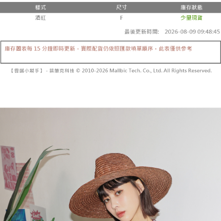
２．便利：只要手機號碼，簡訊認證，即可結帳。
法說明評估內容。
３．安心：先確認商品／服務後，再付款。
全家取貨付款
【繳款方式說明】
1.分期款項不併入電信帳單，「大哥付你分期」於每月結算日後寄送繳費提
每筆NT$60，滿NT$1,800(含以上)免運費
【「AFTEE先享後付」結帳流程】
醒簡訊。
１．於結帳方式選擇「AFTEE先享後付」後，將跳轉至「AFTEE先享後付」
2.透過簡訊連結打開帳單後，可選擇「超商條碼／台灣大直營門市／銀行轉
付款後全家取貨
結帳頁面，進行簡訊認證並確認金額後，即可完成結帳。
帳／街口支付／iPASS MONEY」等通路繳費。
２．訂單成立數日內，您將收到繳費通知簡訊。
每筆NT$60，滿NT$1,600(含以上)免運費
３．收到繳費通知簡訊後14天內，點擊此簡訊中的連結，可透過四大超商／
【注意事項】
ATM／網路銀行／等多元方式進行付款，方視為交易完成。
已關閉，請勿下單
1.本服務係由「台灣大哥大股份有限公司」（以下簡稱本公司）所提供，讓
※ 請注意：結帳手續完成當下不需立刻繳費，但若您需要取消訂單，請聯絡
用戶於交易時，得透過本服務購買商品或服務，並由商店將買賣／分期付款
每筆NT$10,000
購買商品的店家。未經商家同意取消之訂單仍視為有效，需透過AFTEE先享
買賣價金債權讓與本公司後，依約使用本公司帳單繳交帳款。
後付繳納相關費用。
2.基於同意付款使用「大哥付你分期」之契約關係目的，商店將以您的個人
已關閉，請勿下單(付取)
※ 交易是否成功請以「AFTEE先享後付 」之結帳頁面顯示為準，若有關於
資料（包含姓名、電話或地址）提供予台灣大哥大進項蒐集、處理及利用，
是否繳費成功／繳費後需取消欲退款等相關疑問，請聯繫「AFTEE先享後付
每筆NT$10,000
由本公司與您本人進行分期帳單所需資料之確認、核對及更正。
客戶支援中心」
https://netprotections.freshdesk.com/support/home
3.完整用戶服務條款，請詳閱以下連結：
https://oppay.tw/userRule
7-11取貨付款
【注意事項】
１．透過由恩沛科技股份有限公司提供之「AFTEE先享後付」服務完成之交
每筆NT$60，滿NT$1,800(含以上)免運費
易，需依本服務之必要範圍內提供個人資料，並將交易相關給付款項請求債
權轉讓予恩沛科技股份有限公司。
付款後7-11取貨
２．關於個人資料處理事宜，請瀏覽以下網址：
每筆NT$60，滿NT$1,600(含以上)免運費
https://aftee.tw/terms/#terms3
３．未成年的使用者請事先徵得法定代理人或監護人之同意方可使用
宅配
「AFTEE先享後付」，若未經同意申辦者引起之損失，本公司不負相關責
任。
每筆NT$100，滿NT$2,500(含以上)免運費