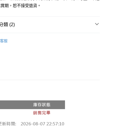
鑑賞期，恕不接受退貨。
y
分期
類 (2)
你分期使用說明】
享後付
由台灣大哥大提供，台灣大哥大用戶可立即使用無須另外申請。
推薦
式選擇「大哥付你分期」，訂單成立後會自動跳轉到大哥付的交易
客服
證手機門號後，選擇欲分期的期數、繳款截止日，確認付款後即
◖背心 ❘ 小可愛 ◗
FTEE先享後付」】
。
先享後付是「在收到商品之後才付款」的支付方式。 讓您購物簡單
准額度、可分期數及費用金額請依後續交易確認頁面所載為準。
心！
立30分鐘內，如未前往確認交易或遇審核未通過，訂單將自動取
：不需註冊會員、不需綁卡、不需儲值。
「轉專審核」未通過狀況，表示未達大哥付你分期系統評分，恕
：只要手機號碼，簡訊認證，即可結帳。
評估內容。
：先確認商品／服務後，再付款。
式說明】
付款
項不併入電信帳單，「大哥付你分期」於每月結算日後寄送繳費提
EE先享後付」結帳流程】
0，滿NT$1,800(含以上)免運費
方式選擇「AFTEE先享後付」後，將跳轉至「AFTEE先享後
訊連結打開帳單後，可選擇「超商條碼／台灣大直營門市／銀行轉
頁面，進行簡訊認證並確認金額後，即可完成結帳。
付／iPASS MONEY」等通路繳費。
家取貨
成立數日內，您將收到繳費通知簡訊。
費通知簡訊後14天內，點擊此簡訊中的連結，可透過四大超商
0，滿NT$1,600(含以上)免運費
項】
網路銀行／等多元方式進行付款，方視為交易完成。
係由「台灣大哥大股份有限公司」（以下簡稱本公司）所提供，讓
：結帳手續完成當下不需立刻繳費，但若您需要取消訂單，請聯
請勿下單
易時，得透過本服務購買商品或服務，並由商店將買賣／分期付
的店家。未經商家同意取消之訂單仍視為有效，需透過AFTEE
金債權讓與本公司後，依約使用本公司帳單繳交帳款。
繳納相關費用。
,000
意付款使用「大哥付你分期」之契約關係目的，商店將以您的個人
否成功請以「AFTEE先享後付 」之結帳頁面顯示為準，若有關於