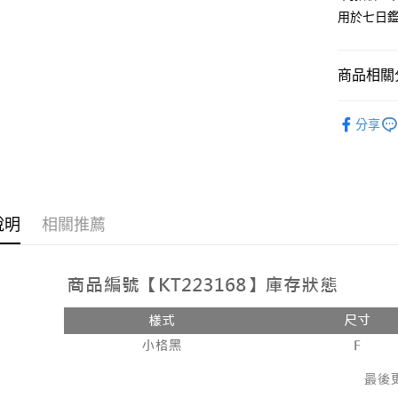
用於七日
Google Pa
大哥付你
相關說明
商品相關分
【大哥付
AFTEE先
1.本服務
人氣商品
2.付款方
相關說明
分享
流程，驗
【上衣】
【關於「A
ATM付款
完成交易
AFTEE
3.實際核
便利好安
4.訂單成
１．簡單
消。如遇
２．便利
運送方式
無法說明
３．安心
說明
相關推薦
【繳款方
全家取貨
1.分期款
【「AFT
醒簡訊。
每筆NT$6
１．於結帳
2.透過簡
付」結帳
帳／街口支
付款後全
２．訂單
３．收到繳
每筆NT$6
【注意事
／ATM／
1.本服務
※ 請注意
已關閉，
用戶於交
絡購買商品
款買賣價
先享後付
每筆NT$10
2.基於同
※ 交易是