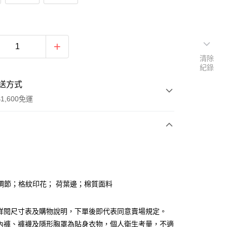
清除
紀錄
送方式
1,600免運
次付款
付款
調節；格紋印花； 荷葉邊；棉質面料
請詳閱尺寸表及購物說明，下單後即代表同意賣場規定。
、內褲、褲襪及隱形胸罩為貼身衣物，個人衛生考量，不適