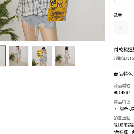
數量
付款與運
超取滿NT$
付款方式
商品特色
信用卡一
商品編號
9014967
超商取貨
商品特色
LINE Pay
綁帶可
Apple Pay
銷售重點
*訂購前
街口支付
*內搭褲