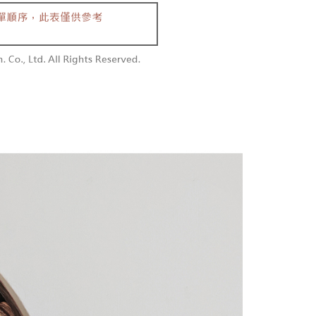
含姓名、電話或地址）提供予台灣大哥大進項蒐集、處理及利
功／繳費後需取消欲退款等相關疑問，請聯繫「AFTEE先享後
勿下單(付取)
公司與您本人進行分期帳單所需資料之確認、核對及更正。
援中心」
https://netprotections.freshdesk.com/support/home
,000
戶服務條款，請詳閱以下連結：
https://oppay.tw/userRule
項】
付款
恩沛科技股份有限公司提供之「AFTEE先享後付」服務完成之
依本服務之必要範圍內提供個人資料，並將交易相關給付款項請
0，滿NT$1,800(含以上)免運費
讓予恩沛科技股份有限公司。
個人資料處理事宜，請瀏覽以下網址：
1取貨
ee.tw/terms/#terms3
0，滿NT$1,600(含以上)免運費
年的使用者請事先徵得法定代理人或監護人之同意方可使用
E先享後付」，若未經同意申辦者引起之損失，本公司不負相關責
AFTEE先享後付」時，將依據個別帳號之用戶狀況，依本公司
00，滿NT$2,500(含以上)免運費
核予不同之上限額度；若仍有額度不足之情形，本公司將視審查
用戶進行身份認證。
配送
查看運費
一人註冊多個帳號或使用他人資訊註冊。若發現惡意使用之情
科技股份有限公司將有權停止該用戶之使用額度並採取法律行