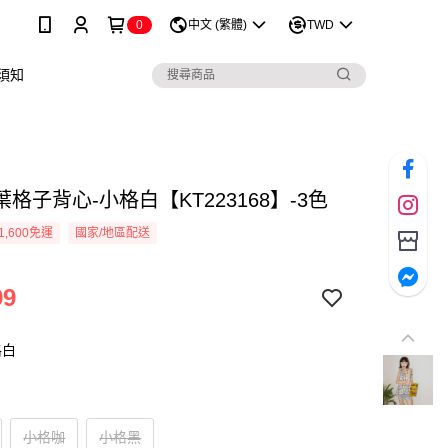
0
中文 (繁體)
TWD
須知
格子背心-小格白【KT223168】-3色
1,600免運
國家/地區配送
99
格白
小格咖
小格黑