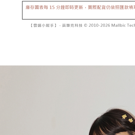
資料（包
是否繳費成
已關閉，請
用，由本
付客戶支
每筆NT$10
3.完整用
【注意事
7-11取貨
１．透過由
交易，需
每筆NT$6
求債權轉
２．關於
付款後7-1
https://aft
每筆NT$6
３．未成
「AFTE
宅配
任。
４．使用「
每筆NT$1
即時審查
結果請求
國家/地區
５．嚴禁
形，恩沛
動。