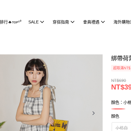
行🔥ᴛᴏᴘ⁵⁰
SALE
穿搭指南
會員禮遇
海外購物
綁帶荷葉
超取滿NT$
NT$690
NT$3
顏色：小
顏色
小格白