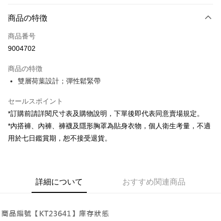
お支払い方法
商品の特徴
クレジットカード1回払い
商品番号
コンビニ店頭代金引換
9004702
LINE Pay
商品の特徴
Apple Pay
雙層荷葉設計；彈性鬆緊帶
JKOPAY
セールスポイント
*訂購前請詳閱尺寸表及購物說明，下單後即代表同意賣場規定。
Google Pay
*內搭褲、內褲、褲襪及隱形胸罩為貼身衣物，個人衛生考量，不適
OP Pay Later
用於七日鑑賞期，恕不接受退貨。
説明
【OP Pay Later 使用説明】
AFTEE代金後払い
1. 本サービスは台湾大哥大によって提供され、台湾大哥大のユーザーは追
加の申請なしで即時に利用可能です。
説明
詳細について
おすすめ関連商品
2. 支払い方法で「OP Pay Later」を選択すると、注文が成立した後に自動
一、 AFTEE代金後払いについて
的に OP Pay Later の取引プロセスに移行し、携帯番号を確認後、分割払
ATM払い
1.お支払い方法でAFTEE代金後払いを選択すると、携帯電話認証ウィンド
いの回数や支払い期限を選択し、支払いを確認すると取引が完了します。
ウが表示されます。
3. 実際の承認額、分割回数および費用については、後続の取引確認ページ
2.SMSで認証してお支払い手続を進めてください。
配送方法
を基準とします。