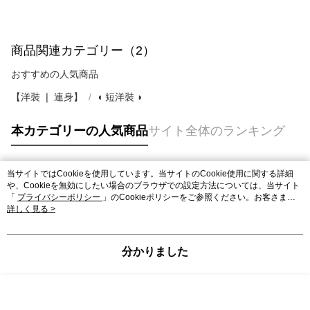
商品関連カテゴリー（2）
おすすめの人気商品
【洋裝 ❘ 連身】
◖ 短洋裝 ◗
本カテゴリーの人気商品
サイト全体のランキング
当サイトではCookieを使用しています。当サイトのCookie使用に関する詳細
人気タグ
や、Cookieを無効にしたい場合のブラウザでの設定方法については、当サイト
「
プライバシーポリシー
」のCookieポリシーをご参照ください。お客さま
が、当サイトを引き続き使用される場合、当社がサイト利用規約のCookieポリ
詳しく見る >
シーに基づいてCookieを使用することに同意したものとみなします。
分かりました