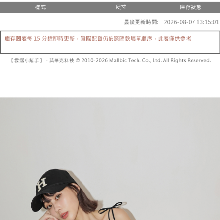
3.注文するときのお支払いは不要です。商品はご指定の住所に配送されま
4. 注文成立後30分以内に確認取引を行わない場合や審査が通過しない場
す。
全家取貨付款
合、注文は自動的にキャンセルされます。「転専審査」に未通過の状況が
4.ご注文が完了すると、携帯に支払い通知のSMSが届きます。アプリ会員
発生した場合は、システムの評価基準に達していないことを意味し、評価
配送毎にNT$60、NT$1,800以上で送料無料
の場合は、AFTEE アプリプッシュ通知が届きます。
内容についての説明はいたしかねます。
5.商品受け取り時のお支払いは不要です。商品を確かめてから、SMSまた
付款後全家取貨
はアプリの通知に従って、4大コンビニ、またはATM/オンラインバンキン
グでお支払いください。
配送毎にNT$60、NT$1,600以上で送料無料
【支払い方法の説明】
1. 分割払いの金額は電信請求書に統合されず、「OP Pay Later」は毎月の
代金納付期限は最短で 14 日以内ですので、ご注意ください。AFTEE アプ
已關閉，請勿下單
締め日後に支払いリマインダーのSMSを送信します。
リをダウンロードして AFTEE 会員になるとお支払い期限を最長 45 日以内
2. SMSのリンクを通じて請求書を開いた後、「コンビニバーコード／台湾
配送毎にNT$10,000
まで延長できます。
大直営店舗／銀行振込／街口支払い／iPASS MONEY」などのチャネルで
支払いを選択できます。
已關閉，請勿下單(付取)
お支払期限は、ショップが請求した期日と、AFTEEで延長できる日数をも
とに計算されます。AFTEEで注文すると、商品を受け取るまで支払い期限
配送毎にNT$10,000
【注意事項】
を延長できますが、商品を期限内に受け取れない場合があります（例：予
1. 本サービスは「台湾大哥大株式会社」（以下「当社」といいます）によ
約商品や商品到着日が比較的遅い商品）。そのため、商品到着の有無に関
7-11取貨付款
って提供され、ユーザーが取引時に本サービスを通じて商品やサービスを
わらず、AFTEEで指定された期限内にお支払いください。
購入できるようにし、店舗が売買／分割払い売買の債権を当社に譲渡した
配送毎にNT$60、NT$1,800以上で送料無料
後、契約に基づいて当社の請求書で帳款を支払うことになります。
二、支払い限度額
2. 「OP Pay Later」を利用する契約関係の目的から、店舗はあなたの個人
付款後7-11取貨
1.初回 AFTEEを ご利用の際に、認証結果及び当社の審査の結果に基づ
情報（名前、電話または住所を含む）を台湾大哥大に提供し、収集、処理
き、限度額が設定されます。
配送毎にNT$60、NT$1,600以上で送料無料
および利用するために、当社があなた本人と分割請求書に必要な情報の確
2.決済金額は最低NT$20です。
認、照合および修正を行います。
3.現在、台湾の会員のみご利用いただけます。
宅配
3. 完全なユーザーサービス規約については、以下のリンクを参照してくだ
さい：
https://oppay.tw/userRule
三、利用規約「AFTEE代金後払い」（以下当サービスという）はネットプ
配送毎にNT$100、NT$2,500以上で送料無料