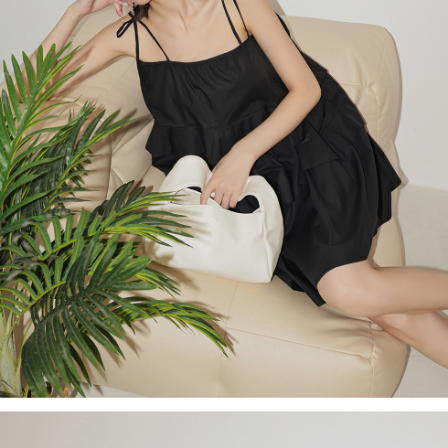
ロテクションズ（以下 AFTEE という）が提供し、AFTEEが代金を徴収し
ます。当サービスご利用の際に提供しなければならない個人情報（注文者
國家/地區配送
送料を確認
の氏名、電話番号、受取人の氏名、電話番号、受取人住所を含むがこれに
限らない）は、AFTEEに渡され当サービスで必要な範囲内で利用されま
す。AFTEEの個人情報の収集、処理、利用について、詳細はAFTEE公式ホ
ームページの『個人情報の収集、処理及び利用に関する声明』をご参照く
ださい（
https://aftee.tw/privacypolicy/
）。
AFTEEの初回ご利用の際に、審査を通過すれば、最高額がNT$10,000にな
ります。支払い期限を過ぎた場合、その金額に基づいて年利20%の遅延滞
納金が加算されます。未成年の利用者は、事前に法定代理人または後見人
の同意を得ればAFTEEをご利用いただけます。
個人情報の処理、利用について疑問がある、または関連する法律の権利を
行使したい場合は、ネットプロテクションズ
cs_tw@netprotections.co.jp
にご連絡ください。上記に示した個人情報を、必要な購入注文書とあわせ
てAFTEEにご提供いただく、またはAFTEEにあなたの個人情報の収集、処
理、利用を許可することににご同意いただけない場合は、当サービスを選
択しないでください。