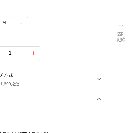
M
L
清除
紀錄
送方式
1,600免運
次付款
付款