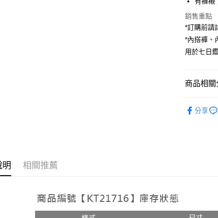
有褲襯
Apple Pay
銷售重點
*訂購前
街口支付
*內搭褲
用於七日
Google Pa
大哥付你
相關說明
商品相關分
【大哥付
AFTEE先
1.本服務
人氣商品
2.付款方
相關說明
分享
流程，驗
【裙子】
【關於「A
ATM付款
完成交易
AFTEE
➤𝙉𝙀𝙒 𝘼𝙍
3.實際核
便利好安
4.訂單成
１．簡單
消。如遇
２．便利
運送方式
無法說明
３．安心
說明
相關推薦
【繳款方
全家取貨
1.分期款
【「AFT
醒簡訊。
每筆NT$6
１．於結帳
2.透過簡
付」結帳
帳／街口支
付款後全
２．訂單
３．收到繳