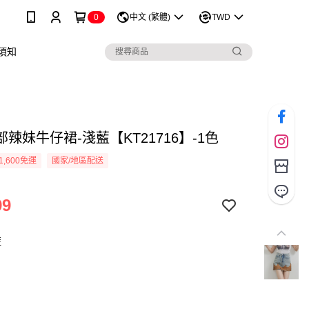
0
中文 (繁體)
TWD
須知
辣妹牛仔裙-淺藍【KT21716】-1色
1,600免運
國家/地區配送
99
藍