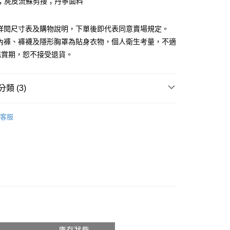
；麂皮流蘇剪接；丹寧面料
請詳閱尺寸表及購物說明，下單後即代表同意賣場規定。
、內褲、褲襪及隱形胸罩為貼身衣物，個人衛生考量，不適
鑑賞期，恕不接受退貨。
y
分期
類 (3)
你分期使用說明】
享後付
由台灣大哥大提供，台灣大哥大用戶可立即使用無須另外申請。
推薦
式選擇「大哥付你分期」，訂單成立後會自動跳轉到大哥付的交易
客服
證手機門號後，選擇欲分期的期數、繳款截止日，確認付款後即
◖ 牛仔裙 ◗
FTEE先享後付」】
。
先享後付是「在收到商品之後才付款」的支付方式。 讓您購物簡單
𝙍𝙄𝙑𝘼𝙇²⁵
ɴᴇᴡ ₍ 春夏新品 ₎
准額度、可分期數及費用金額請依後續交易確認頁面所載為準。
心！
立30分鐘內，如未前往確認交易或遇審核未通過，訂單將自動取
：不需註冊會員、不需綁卡、不需儲值。
「轉專審核」未通過狀況，表示未達大哥付你分期系統評分，恕
：只要手機號碼，簡訊認證，即可結帳。
評估內容。
：先確認商品／服務後，再付款。
式說明】
付款
項不併入電信帳單，「大哥付你分期」於每月結算日後寄送繳費提
EE先享後付」結帳流程】
0，滿NT$1,800(含以上)免運費
方式選擇「AFTEE先享後付」後，將跳轉至「AFTEE先享後
訊連結打開帳單後，可選擇「超商條碼／台灣大直營門市／銀行轉
頁面，進行簡訊認證並確認金額後，即可完成結帳。
付／iPASS MONEY」等通路繳費。
家取貨
成立數日內，您將收到繳費通知簡訊。
費通知簡訊後14天內，點擊此簡訊中的連結，可透過四大超商