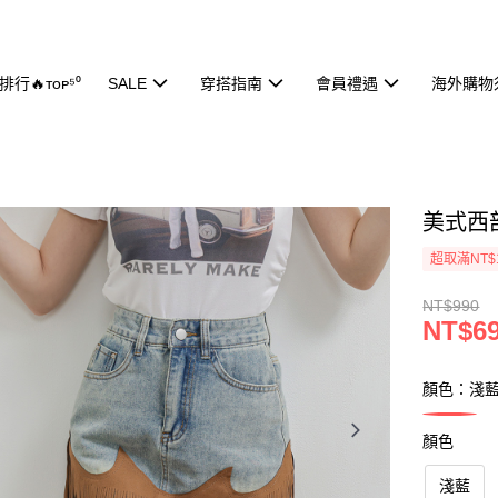
行🔥ᴛᴏᴘ⁵⁰
SALE
穿搭指南
會員禮遇
海外購物
美式西部
超取滿NT$
NT$990
NT$6
顏色：淺
顏色
淺藍