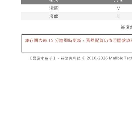
每筆NT$6
【注意事
／ATM／
1.本服務
※ 請注意
已關閉，
用戶於交
絡購買商品
款買賣價
先享後付
每筆NT$10
2.基於同
※ 交易是
資料（包
是否繳費成
已關閉，請
用，由本
付客戶支
每筆NT$10
3.完整用
【注意事
7-11取貨
１．透過由
交易，需
每筆NT$6
求債權轉
２．關於
付款後7-1
https://aft
每筆NT$6
３．未成
「AFTE
宅配
任。
４．使用「
每筆NT$1
即時審查
結果請求
國家/地區
５．嚴禁
形，恩沛
動。