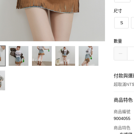
尺寸
S
數量
付款與運
超取滿NT$
付款方式
商品特色
信用卡一
商品編號
9004055
超商取貨
商品特色
LINE Pay