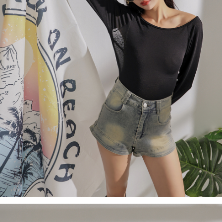
ロテクションズ（以下 AFTEE という）が提供し、AFTEEが代金を徴収し
ます。当サービスご利用の際に提供しなければならない個人情報（注文者
國家/地區配送
送料を確認
の氏名、電話番号、受取人の氏名、電話番号、受取人住所を含むがこれに
限らない）は、AFTEEに渡され当サービスで必要な範囲内で利用されま
す。AFTEEの個人情報の収集、処理、利用について、詳細はAFTEE公式ホ
ームページの『個人情報の収集、処理及び利用に関する声明』をご参照く
ださい（
https://aftee.tw/privacypolicy/
）。
AFTEEの初回ご利用の際に、審査を通過すれば、最高額がNT$10,000にな
ります。支払い期限を過ぎた場合、その金額に基づいて年利20%の遅延滞
納金が加算されます。未成年の利用者は、事前に法定代理人または後見人
の同意を得ればAFTEEをご利用いただけます。
個人情報の処理、利用について疑問がある、または関連する法律の権利を
行使したい場合は、ネットプロテクションズ
cs_tw@netprotections.co.jp
にご連絡ください。上記に示した個人情報を、必要な購入注文書とあわせ
てAFTEEにご提供いただく、またはAFTEEにあなたの個人情報の収集、処
理、利用を許可することににご同意いただけない場合は、当サービスを選
択しないでください。