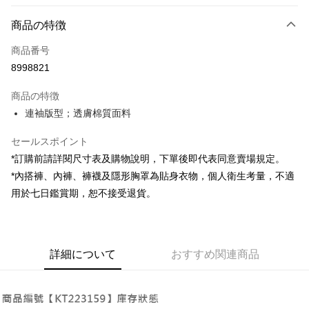
お支払い方法
商品の特徴
クレジットカード1回払い
商品番号
コンビニ店頭代金引換
8998821
LINE Pay
商品の特徴
Apple Pay
連袖版型；透膚棉質面料
JKOPAY
セールスポイント
*訂購前請詳閱尺寸表及購物說明，下單後即代表同意賣場規定。
Google Pay
*內搭褲、內褲、褲襪及隱形胸罩為貼身衣物，個人衛生考量，不適
OP Pay Later
用於七日鑑賞期，恕不接受退貨。
説明
【OP Pay Later 使用説明】
AFTEE代金後払い
1. 本サービスは台湾大哥大によって提供され、台湾大哥大のユーザーは追
加の申請なしで即時に利用可能です。
説明
詳細について
おすすめ関連商品
2. 支払い方法で「OP Pay Later」を選択すると、注文が成立した後に自動
一、 AFTEE代金後払いについて
的に OP Pay Later の取引プロセスに移行し、携帯番号を確認後、分割払
ATM払い
1.お支払い方法でAFTEE代金後払いを選択すると、携帯電話認証ウィンド
いの回数や支払い期限を選択し、支払いを確認すると取引が完了します。
ウが表示されます。
3. 実際の承認額、分割回数および費用については、後続の取引確認ページ
2.SMSで認証してお支払い手続を進めてください。
配送方法
を基準とします。