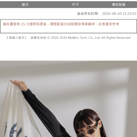
3.注文するときのお支払いは不要です。商品はご指定の住所に配送されま
4. 注文成立後30分以内に確認取引を行わない場合や審査が通過しない場
す。
全家取貨付款
合、注文は自動的にキャンセルされます。「転専審査」に未通過の状況が
4.ご注文が完了すると、携帯に支払い通知のSMSが届きます。アプリ会員
発生した場合は、システムの評価基準に達していないことを意味し、評価
配送毎にNT$60、NT$1,800以上で送料無料
の場合は、AFTEE アプリプッシュ通知が届きます。
内容についての説明はいたしかねます。
5.商品受け取り時のお支払いは不要です。商品を確かめてから、SMSまた
付款後全家取貨
はアプリの通知に従って、4大コンビニ、またはATM/オンラインバンキン
グでお支払いください。
配送毎にNT$60、NT$1,600以上で送料無料
【支払い方法の説明】
1. 分割払いの金額は電信請求書に統合されず、「OP Pay Later」は毎月の
代金納付期限は最短で 14 日以内ですので、ご注意ください。AFTEE アプ
已關閉，請勿下單
締め日後に支払いリマインダーのSMSを送信します。
リをダウンロードして AFTEE 会員になるとお支払い期限を最長 45 日以内
2. SMSのリンクを通じて請求書を開いた後、「コンビニバーコード／台湾
配送毎にNT$10,000
まで延長できます。
大直営店舗／銀行振込／街口支払い／iPASS MONEY」などのチャネルで
支払いを選択できます。
已關閉，請勿下單(付取)
お支払期限は、ショップが請求した期日と、AFTEEで延長できる日数をも
とに計算されます。AFTEEで注文すると、商品を受け取るまで支払い期限
配送毎にNT$10,000
【注意事項】
を延長できますが、商品を期限内に受け取れない場合があります（例：予
1. 本サービスは「台湾大哥大株式会社」（以下「当社」といいます）によ
約商品や商品到着日が比較的遅い商品）。そのため、商品到着の有無に関
7-11取貨付款
って提供され、ユーザーが取引時に本サービスを通じて商品やサービスを
わらず、AFTEEで指定された期限内にお支払いください。
購入できるようにし、店舗が売買／分割払い売買の債権を当社に譲渡した
配送毎にNT$60、NT$1,800以上で送料無料
後、契約に基づいて当社の請求書で帳款を支払うことになります。
二、支払い限度額
2. 「OP Pay Later」を利用する契約関係の目的から、店舗はあなたの個人
付款後7-11取貨
1.初回 AFTEEを ご利用の際に、認証結果及び当社の審査の結果に基づ
情報（名前、電話または住所を含む）を台湾大哥大に提供し、収集、処理
き、限度額が設定されます。
配送毎にNT$60、NT$1,600以上で送料無料
および利用するために、当社があなた本人と分割請求書に必要な情報の確
2.決済金額は最低NT$20です。
認、照合および修正を行います。
3.現在、台湾の会員のみご利用いただけます。
宅配
3. 完全なユーザーサービス規約については、以下のリンクを参照してくだ
さい：
https://oppay.tw/userRule
三、利用規約「AFTEE代金後払い」（以下当サービスという）はネットプ
配送毎にNT$100、NT$2,500以上で送料無料