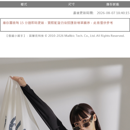
２．便利：只要手機號碼，簡訊認證，即可結帳。
法說明評估內容。
３．安心：先確認商品／服務後，再付款。
全家取貨付款
【繳款方式說明】
1.分期款項不併入電信帳單，「大哥付你分期」於每月結算日後寄送繳費提
每筆NT$60，滿NT$1,800(含以上)免運費
【「AFTEE先享後付」結帳流程】
醒簡訊。
１．於結帳方式選擇「AFTEE先享後付」後，將跳轉至「AFTEE先享後付」
2.透過簡訊連結打開帳單後，可選擇「超商條碼／台灣大直營門市／銀行轉
付款後全家取貨
結帳頁面，進行簡訊認證並確認金額後，即可完成結帳。
帳／街口支付／iPASS MONEY」等通路繳費。
２．訂單成立數日內，您將收到繳費通知簡訊。
每筆NT$60，滿NT$1,600(含以上)免運費
３．收到繳費通知簡訊後14天內，點擊此簡訊中的連結，可透過四大超商／
【注意事項】
ATM／網路銀行／等多元方式進行付款，方視為交易完成。
已關閉，請勿下單
1.本服務係由「台灣大哥大股份有限公司」（以下簡稱本公司）所提供，讓
※ 請注意：結帳手續完成當下不需立刻繳費，但若您需要取消訂單，請聯絡
用戶於交易時，得透過本服務購買商品或服務，並由商店將買賣／分期付款
每筆NT$10,000
購買商品的店家。未經商家同意取消之訂單仍視為有效，需透過AFTEE先享
買賣價金債權讓與本公司後，依約使用本公司帳單繳交帳款。
後付繳納相關費用。
2.基於同意付款使用「大哥付你分期」之契約關係目的，商店將以您的個人
已關閉，請勿下單(付取)
※ 交易是否成功請以「AFTEE先享後付 」之結帳頁面顯示為準，若有關於
資料（包含姓名、電話或地址）提供予台灣大哥大進項蒐集、處理及利用，
是否繳費成功／繳費後需取消欲退款等相關疑問，請聯繫「AFTEE先享後付
每筆NT$10,000
由本公司與您本人進行分期帳單所需資料之確認、核對及更正。
客戶支援中心」
https://netprotections.freshdesk.com/support/home
3.完整用戶服務條款，請詳閱以下連結：
https://oppay.tw/userRule
7-11取貨付款
【注意事項】
１．透過由恩沛科技股份有限公司提供之「AFTEE先享後付」服務完成之交
每筆NT$60，滿NT$1,800(含以上)免運費
易，需依本服務之必要範圍內提供個人資料，並將交易相關給付款項請求債
權轉讓予恩沛科技股份有限公司。
付款後7-11取貨
２．關於個人資料處理事宜，請瀏覽以下網址：
每筆NT$60，滿NT$1,600(含以上)免運費
https://aftee.tw/terms/#terms3
３．未成年的使用者請事先徵得法定代理人或監護人之同意方可使用
宅配
「AFTEE先享後付」，若未經同意申辦者引起之損失，本公司不負相關責
任。
每筆NT$100，滿NT$2,500(含以上)免運費