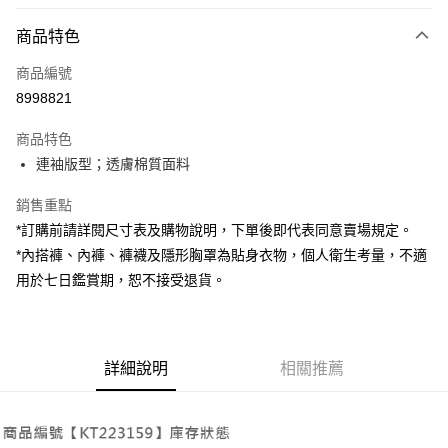
付款方式
商品特色
信用卡一次付款
商品編號
超商取貨付款
8998821
LINE Pay
商品特色
Apple Pay
連袖版型；透膚棉質面料
街口支付
銷售重點
*訂購前請詳閱尺寸表及購物說明，下單後即代表同意賣場規定。
Google Pay
*內搭褲、內褲、褲襪及隱形胸罩為貼身衣物，個人衛生考量，不適
大哥付你分期
用於七日鑑賞期，恕不接受退貨。
相關說明
【大哥付你分期使用說明】
AFTEE先享後付
1.本服務由台灣大哥大提供，台灣大哥大用戶可立即使用無須另外申請。
2.付款方式選擇「大哥付你分期」，訂單成立後會自動跳轉到大哥付的交易
相關說明
詳細說明
相關推薦
流程，驗證手機門號後，選擇欲分期的期數、繳款截止日，確認付款後即完
【關於「AFTEE先享後付」】
成交易。
ATM付款
AFTEE先享後付是「在收到商品之後才付款」的支付方式。 讓您購物簡單
3.實際核准額度、可分期數及費用金額請依後續交易確認頁面所載為準。
便利好安心！
4.訂單成立30分鐘內，如未前往確認交易或遇審核未通過，訂單將自動取
１．簡單：不需註冊會員、不需綁卡、不需儲值。
運送方式
消。如遇「轉專審核」未通過狀況，表示未達大哥付你分期系統評分，恕無