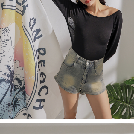
４．使用「AFTEE先享後付」時，將依據個別帳號之用戶狀況，依本公司即
時審查核予不同之上限額度；若仍有額度不足之情形，本公司將視審查結果
國家/地區配送
查看運費
請求用戶進行身份認證。
５．嚴禁一人註冊多個帳號或使用他人資訊註冊。若發現惡意使用之情形，
恩沛科技股份有限公司將有權停止該用戶之使用額度並採取法律行動。