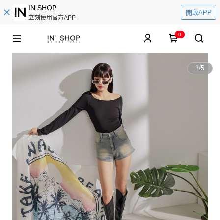
IN SHOP
開啟APP
立刻使用官方APP
0
1
/
5