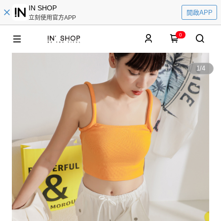
IN SHOP
開啟APP
立刻使用官方APP
0
1
/
4