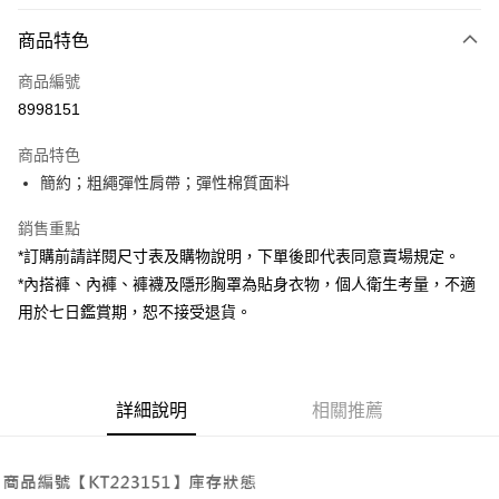
付款方式
商品特色
信用卡一次付款
商品編號
超商取貨付款
8998151
LINE Pay
商品特色
Apple Pay
簡約；粗繩彈性肩帶；彈性棉質面料
街口支付
銷售重點
*訂購前請詳閱尺寸表及購物說明，下單後即代表同意賣場規定。
Google Pay
*內搭褲、內褲、褲襪及隱形胸罩為貼身衣物，個人衛生考量，不適
大哥付你分期
用於七日鑑賞期，恕不接受退貨。
相關說明
【大哥付你分期使用說明】
AFTEE先享後付
1.本服務由台灣大哥大提供，台灣大哥大用戶可立即使用無須另外申請。
2.付款方式選擇「大哥付你分期」，訂單成立後會自動跳轉到大哥付的交易
相關說明
詳細說明
相關推薦
流程，驗證手機門號後，選擇欲分期的期數、繳款截止日，確認付款後即完
【關於「AFTEE先享後付」】
成交易。
ATM付款
AFTEE先享後付是「在收到商品之後才付款」的支付方式。 讓您購物簡單
3.實際核准額度、可分期數及費用金額請依後續交易確認頁面所載為準。
便利好安心！
4.訂單成立30分鐘內，如未前往確認交易或遇審核未通過，訂單將自動取
１．簡單：不需註冊會員、不需綁卡、不需儲值。
運送方式
消。如遇「轉專審核」未通過狀況，表示未達大哥付你分期系統評分，恕無