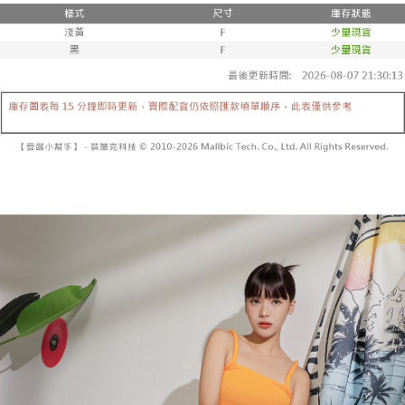
２．便利：只要手機號碼，簡訊認證，即可結帳。
法說明評估內容。
３．安心：先確認商品／服務後，再付款。
全家取貨付款
【繳款方式說明】
1.分期款項不併入電信帳單，「大哥付你分期」於每月結算日後寄送繳費提
每筆NT$60，滿NT$1,800(含以上)免運費
【「AFTEE先享後付」結帳流程】
醒簡訊。
１．於結帳方式選擇「AFTEE先享後付」後，將跳轉至「AFTEE先享後付」
2.透過簡訊連結打開帳單後，可選擇「超商條碼／台灣大直營門市／銀行轉
付款後全家取貨
結帳頁面，進行簡訊認證並確認金額後，即可完成結帳。
帳／街口支付／iPASS MONEY」等通路繳費。
２．訂單成立數日內，您將收到繳費通知簡訊。
每筆NT$60，滿NT$1,600(含以上)免運費
３．收到繳費通知簡訊後14天內，點擊此簡訊中的連結，可透過四大超商／
【注意事項】
ATM／網路銀行／等多元方式進行付款，方視為交易完成。
已關閉，請勿下單
1.本服務係由「台灣大哥大股份有限公司」（以下簡稱本公司）所提供，讓
※ 請注意：結帳手續完成當下不需立刻繳費，但若您需要取消訂單，請聯絡
用戶於交易時，得透過本服務購買商品或服務，並由商店將買賣／分期付款
每筆NT$10,000
購買商品的店家。未經商家同意取消之訂單仍視為有效，需透過AFTEE先享
買賣價金債權讓與本公司後，依約使用本公司帳單繳交帳款。
後付繳納相關費用。
2.基於同意付款使用「大哥付你分期」之契約關係目的，商店將以您的個人
已關閉，請勿下單(付取)
※ 交易是否成功請以「AFTEE先享後付 」之結帳頁面顯示為準，若有關於
資料（包含姓名、電話或地址）提供予台灣大哥大進項蒐集、處理及利用，
是否繳費成功／繳費後需取消欲退款等相關疑問，請聯繫「AFTEE先享後付
每筆NT$10,000
由本公司與您本人進行分期帳單所需資料之確認、核對及更正。
客戶支援中心」
https://netprotections.freshdesk.com/support/home
3.完整用戶服務條款，請詳閱以下連結：
https://oppay.tw/userRule
7-11取貨付款
【注意事項】
１．透過由恩沛科技股份有限公司提供之「AFTEE先享後付」服務完成之交
每筆NT$60，滿NT$1,800(含以上)免運費
易，需依本服務之必要範圍內提供個人資料，並將交易相關給付款項請求債
權轉讓予恩沛科技股份有限公司。
付款後7-11取貨
２．關於個人資料處理事宜，請瀏覽以下網址：
每筆NT$60，滿NT$1,600(含以上)免運費
https://aftee.tw/terms/#terms3
３．未成年的使用者請事先徵得法定代理人或監護人之同意方可使用
宅配
「AFTEE先享後付」，若未經同意申辦者引起之損失，本公司不負相關責
任。
每筆NT$100，滿NT$2,500(含以上)免運費