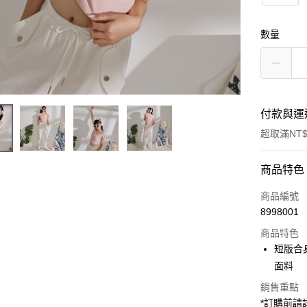
數量
付款與運
超取滿NT$
付款方式
商品特色
信用卡一
商品編號
8998001
超商取貨
商品特色
LINE Pay
短版合
面料
Apple Pay
銷售重點
街口支付
*訂購前