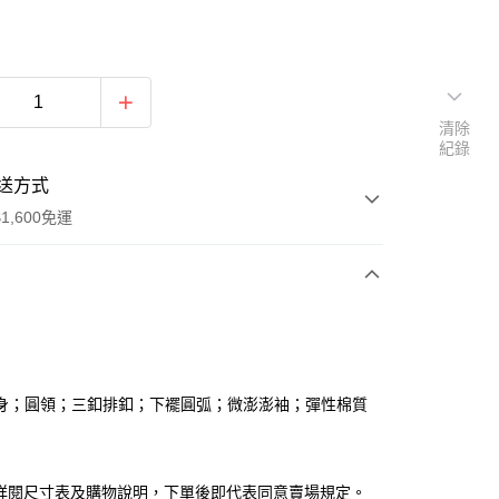
清除
紀錄
送方式
1,600免運
次付款
付款
身；圓領；三釦排釦；下襬圓弧；微澎澎袖；彈性棉質
請詳閱尺寸表及購物說明，下單後即代表同意賣場規定。