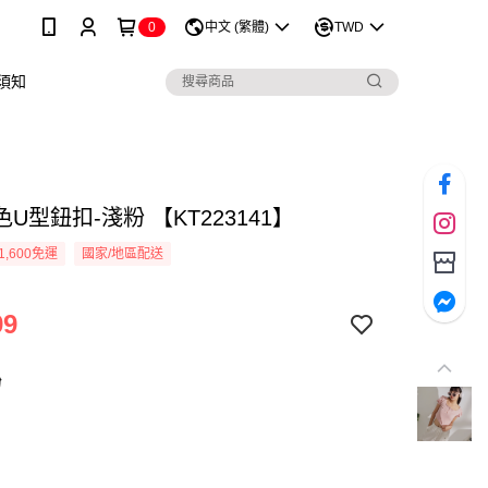
0
中文 (繁體)
TWD
須知
U型鈕扣-淺粉 【KT223141】
1,600免運
國家/地區配送
99
粉