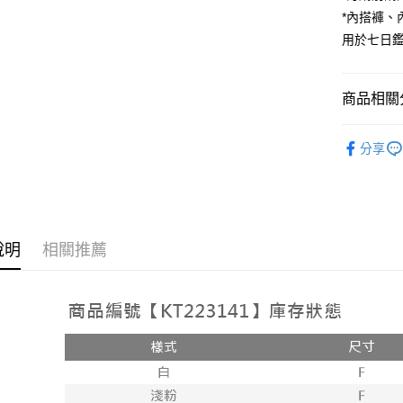
*內搭褲
Google Pa
用於七日
大哥付你
相關說明
【大哥付
商品相關分
AFTEE先
1.本服務
2.付款方
相關說明
人氣商品
流程，驗
【關於「A
分享
ATM付款
完成交易
AFTEE
【上衣】
3.實際核
便利好安
4.訂單成
１．簡單
消。如遇
２．便利
運送方式
無法說明
３．安心
【繳款方
全家取貨
說明
相關推薦
1.分期款
【「AFT
醒簡訊。
每筆NT$6
１．於結帳
2.透過簡
付」結帳
帳／街口支
付款後全
２．訂單
３．收到繳
每筆NT$6
【注意事
／ATM／
1.本服務
※ 請注意
已關閉，
用戶於交
絡購買商品
款買賣價
先享後付
每筆NT$10
2.基於同
※ 交易是