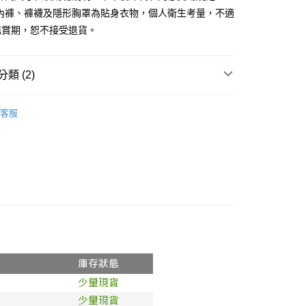
、內褲、褲襪及隱形胸罩為貼身衣物，個人衛生考量，不適
y
鑑賞期，恕不接受退貨。
分期
你分期使用說明】
類 (2)
享後付
由台灣大哥大提供，台灣大哥大用戶可立即使用無須另外申請。
式選擇「大哥付你分期」，訂單成立後會自動跳轉到大哥付的交易
推薦
證手機門號後，選擇欲分期的期數、繳款截止日，確認付款後即
FTEE先享後付」】
客服
。
先享後付是「在收到商品之後才付款」的支付方式。 讓您購物簡單
◖ 短袖上衣 ◗
准額度、可分期數及費用金額請依後續交易確認頁面所載為準。
心！
立30分鐘內，如未前往確認交易或遇審核未通過，訂單將自動取
：不需註冊會員、不需綁卡、不需儲值。
「轉專審核」未通過狀況，表示未達大哥付你分期系統評分，恕
：只要手機號碼，簡訊認證，即可結帳。
評估內容。
：先確認商品／服務後，再付款。
式說明】
付款
項不併入電信帳單，「大哥付你分期」於每月結算日後寄送繳費提
EE先享後付」結帳流程】
0，滿NT$1,800(含以上)免運費
方式選擇「AFTEE先享後付」後，將跳轉至「AFTEE先享後
訊連結打開帳單後，可選擇「超商條碼／台灣大直營門市／銀行轉
頁面，進行簡訊認證並確認金額後，即可完成結帳。
付／iPASS MONEY」等通路繳費。
家取貨
成立數日內，您將收到繳費通知簡訊。
費通知簡訊後14天內，點擊此簡訊中的連結，可透過四大超商
0，滿NT$1,600(含以上)免運費
項】
網路銀行／等多元方式進行付款，方視為交易完成。
係由「台灣大哥大股份有限公司」（以下簡稱本公司）所提供，讓
：結帳手續完成當下不需立刻繳費，但若您需要取消訂單，請聯
請勿下單
易時，得透過本服務購買商品或服務，並由商店將買賣／分期付
的店家。未經商家同意取消之訂單仍視為有效，需透過AFTEE
金債權讓與本公司後，依約使用本公司帳單繳交帳款。
繳納相關費用。
,000
意付款使用「大哥付你分期」之契約關係目的，商店將以您的個人
否成功請以「AFTEE先享後付 」之結帳頁面顯示為準，若有關於