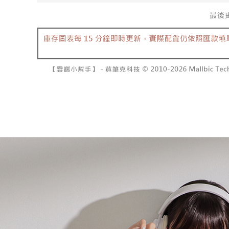
資料（包
是否繳費成
已關閉，請
用，由本
付客戶支
每筆NT$10
3.完整用
【注意事
7-11取貨
１．透過由
交易，需
每筆NT$6
求債權轉
２．關於
付款後7-1
https://aft
每筆NT$6
３．未成
「AFTE
宅配
任。
４．使用「
每筆NT$1
即時審查
結果請求
國家/地區
５．嚴禁
形，恩沛
動。