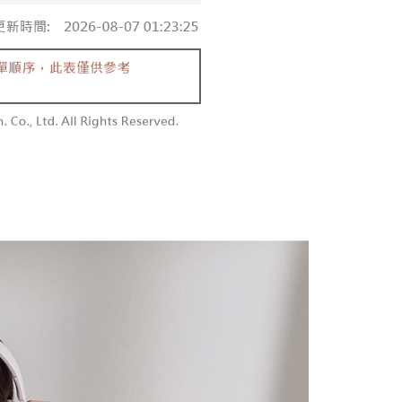
含姓名、電話或地址）提供予台灣大哥大進項蒐集、處理及利
功／繳費後需取消欲退款等相關疑問，請聯繫「AFTEE先享後
勿下單(付取)
公司與您本人進行分期帳單所需資料之確認、核對及更正。
援中心」
https://netprotections.freshdesk.com/support/home
,000
戶服務條款，請詳閱以下連結：
https://oppay.tw/userRule
項】
付款
恩沛科技股份有限公司提供之「AFTEE先享後付」服務完成之
依本服務之必要範圍內提供個人資料，並將交易相關給付款項請
0，滿NT$1,800(含以上)免運費
讓予恩沛科技股份有限公司。
個人資料處理事宜，請瀏覽以下網址：
1取貨
ee.tw/terms/#terms3
0，滿NT$1,600(含以上)免運費
年的使用者請事先徵得法定代理人或監護人之同意方可使用
E先享後付」，若未經同意申辦者引起之損失，本公司不負相關責
AFTEE先享後付」時，將依據個別帳號之用戶狀況，依本公司
00，滿NT$2,500(含以上)免運費
核予不同之上限額度；若仍有額度不足之情形，本公司將視審查
用戶進行身份認證。
配送
查看運費
一人註冊多個帳號或使用他人資訊註冊。若發現惡意使用之情
科技股份有限公司將有權停止該用戶之使用額度並採取法律行