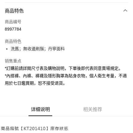
付款方式
商品特色
信用卡一次付款
商品编号
超商取货付款
8997784
LINE Pay
商品特色
Apple Pay
洗舊；無收邊刷鬚；丹寧面料
街口支付
销售重点
*訂購前請詳閱尺寸表及購物說明，下單後即代表同意賣場規定。
Google Pay
*內搭褲、內褲、褲襪及隱形胸罩為貼身衣物，個人衛生考量，不適
大哥付你分期
用於七日鑑賞期，恕不接受退貨。
相关说明
【大哥付你分期使用说明】
AFTEE先享后付
1. 本服务由台湾大哥大提供，电信用户可立即使用无须另外申请。（限个人
月租型门号，不开放公司户及预付卡使用）
相关说明
详细说明
相关推荐
2. 付款方式选择 “大哥付你分期”，订单成立后会自动跳转到大哥付的交易流
一、關於 AFTEE先享後付
程，验证手机门号后，选择欲分期的期数、缴款截止日，确认付款后即完成
ATM付款
1. 於付款方式選擇AFTEE先享後付，將跳出AFTEE先享後付手機驗證視
交易。
窗。
3. 实际核准额度、可分期数及费用金额请依后续交易确认页面所载为准。
2. 進行簡訊驗證之後，即可完成結帳手續。
运送方式
4. 订单成立30分钟内，如未前往确认交易或遇审核未通过，订单将自动取