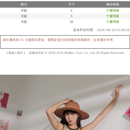
3. 訂單確認後不需事先繳費，商品會配送至您的指定地址。
消。如遇 “转专审核”未通过状况，表示未达系统评分，恕无法说明评估内
4. 下訂完成後，您的手機會收到一封繳費通知簡訊，APP會員則會收到
全家取貨付款
容。
AFTEE APP推播通知。
【缴款方式说明】
每笔NT$60，满NT$1,800(含以上)免运费
5. 收到商品當下無需繳費，確認無誤後，請再利用繳費通知簡訊或AFTEE
1. 分期款项不并入电信账单，“大哥付你分期”于每月结算日后寄送缴费提醒
APP於四大便利商店‧ATM/網銀等方式進行付款。
短信。
付款後全家取貨
2. 通过短信链接打开账单后，可选择 “超商条码／台湾大直营门市／银行转
請留意繳費期限為 14 天。唯有下載 AFTEE App 成為 AFTEE 會員者方能享
每笔NT$60，满NT$1,600(含以上)免运费
账／街口支付／iPASS MONEY”等通路缴费。
有最長 45 天內付款之服務。
已關閉，請勿下單
【注意事项】
繳費期限，為商家向您請款的時間，再加上使用AFTEE可延長的天數所計算
1. 本服务系由 “台湾大哥大股份有限公司”所提供，让用户于交易时，得通过
每笔NT$10,000
出。使用AFTEE下訂可以延長您收到商品前的繳費天數，但無法保證一定能
本服务购买商品或服务，并由商店将买卖／分期付款买卖价金债权让与本公
夠在期限內收到商品(例如:預購商品或預計到貨時間較長者)。因此無論收到
司后，依约使用本公司账单缴交账款。
已關閉，請勿下單(付取)
商品與否，仍需要請您在AFTEE規定的時間內完成繳費。
2. 基于同意付款使用 “大哥付你分期”之契约关系目的，商店将以您的个人资
每笔NT$10,000
料（包含姓名、电话或地址）提供予台湾大哥大进项收集、处理及利用，由
二、付款限制
台湾大哥大与本人进行分期账单所需资料之确认、核对及更正。
1. 初次使用 AFTEE 時，將依認證結果及本公司審查結果，核予每個人不同
7-11取貨付款
3. 完整用户服务条款，请详阅以下链接：
https://oppay.tw/userRule
之上限額度
2. 結帳金額須大於NT$30
每笔NT$60，满NT$1,800(含以上)免运费
3. 目前僅支援台灣會員
付款後7-11取貨
三、聲明條款
每笔NT$60，满NT$1,600(含以上)免运费
「AFTEE先享後付」(下稱本服務)乃由恩沛科技股份有限公司(下稱 AFTEE )
所提供，並由 AFTEE 向您收取款項。因使用本服務所須提供之個人資料(包
宅配
含但不限於訂購人姓名、電話，收件人姓名、電話、收件地址)，將交付予
AFTEE 於本服務必要服務範圍內運用。關於 AFTEE 對於個人資料之蒐集、
每笔NT$100，满NT$2,500(含以上)免运费