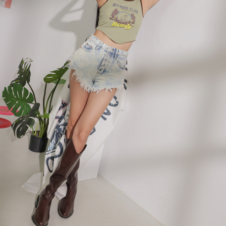
處理、利用，詳參 AFTEE 官網之『個人資料蒐集、處理及利用告知聲明』
（
https://aftee.tw/privacypolicy/
）。
國家/地區配送
查看运费
若款項超過繳費期限，將根據當次的金額加收年利率 16% 的逾期滯納金。
未成年的使用者，請事先徵得法定代理人或監護人之同意方可使用
AFTEE。
若您對於個人資料之處理、利用有任何疑問，或欲行使相關法律權利，請聯
繫恩沛科技股份有限公司。若您不同意我們將上開所示之個人資料，連同必
要之購買訂單資訊提供予 AFTEE ，或讓 AFTEE 蒐集處理利用您的個人資
料，請勿選用本服務。