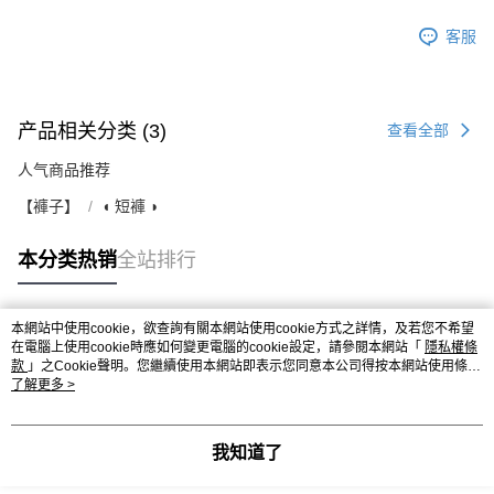
客服
产品相关分类 (3)
查看全部
人气商品推荐
【褲子】
◖ 短褲 ◗
本分类热销
全站排行
本網站中使用cookie，欲查詢有關本網站使用cookie方式之詳情，及若您不希望
热门标签
在電腦上使用cookie時應如何變更電腦的cookie設定，請參閱本網站「
隱私權條
款
」之Cookie聲明。您繼續使用本網站即表示您同意本公司得按本網站使用條款
之Cookie聲明使用cookie。
了解更多 >
我知道了