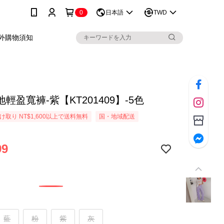
0
日本語
TWD
外購物須知
輕盈寬褲-紫【KT201409】-5色
取り NT$1,600以上で送料無料
国・地域配送
99
藍
粉
紫
灰