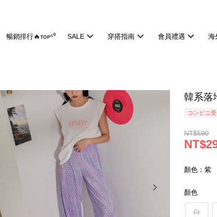
暢銷排行🔥ᴛᴏᴘ⁵⁰
SALE
穿搭指南
會員禮遇
海
韓系落地
コンビニ受け
NT$590
NT$2
顏色：紫
顏色
白