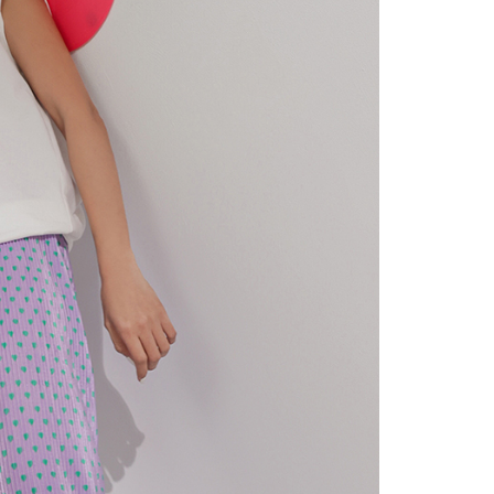
の処理、利用について疑問がある、または関連する法律の権利
たい場合は、ネットプロテクションズ
rotections.co.jp
にご連絡ください。上記に示した個人情報
購入注文書とあわせてAFTEEにご提供いただく、または
にあなたの個人情報の収集、処理、利用を許可することににご同
けない場合は、当サービスを選択しないでください。