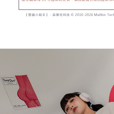
で支払い
已關閉，請
もとに計算
期限を延
配送毎にNT
【注意事
（例：予
1. 本サ
の有無に関
7-11取貨
よって提
スを購入
二、支払
配送毎にNT
渡した後
1.初回 
す。
き、限度
付款後7-1
2. 「OP
2.決済金額
配送毎にNT
人情報（
3.現在、
処理およ
宅配
報の確認
三、利用規
3. 完全
プロテクシ
配送毎にNT
ださい：
ht
します。
文者の氏
國家/地區
これに限ら
されます。
AFTEE
明』をご
AFTEE
なります。
延滞納金
後見人の同