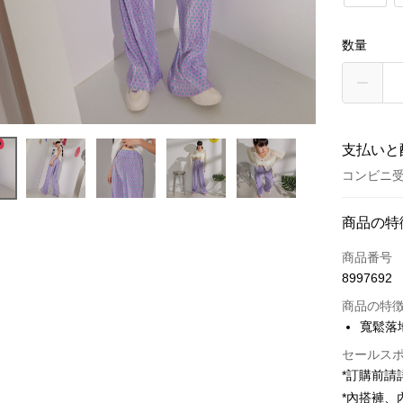
数量
支払いと
コンビニ受
お支払い
商品の特
クレジット
商品番号
8997692
コンビニ
商品の特
LINE Pay
寬鬆落
Apple Pay
セールス
*訂購前
JKOPAY
*內搭褲