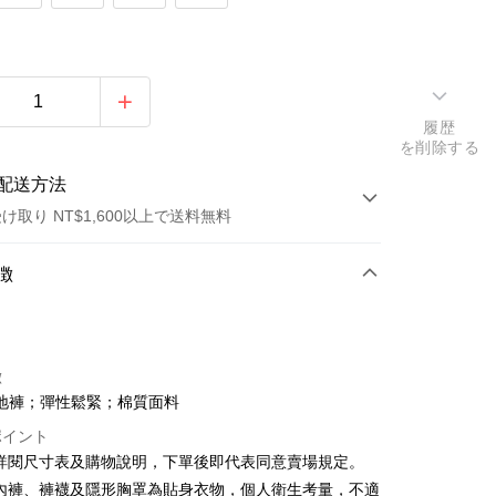
履歴
を削除する
配送方法
け取り NT$1,600以上で送料無料
方法
徴
カード1回払い
店頭代金引換
徴
地褲；彈性鬆緊；棉質面料
ポイント
請詳閱尺寸表及購物說明，下單後即代表同意賣場規定。
、內褲、褲襪及隱形胸罩為貼身衣物，個人衛生考量，不適