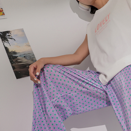
個人情報
を行使し
cs_tw@netp
を、必要な
AFTEE
意いただ