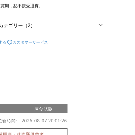
y
鑑賞期，恕不接受退貨。
ter
カテゴリー（2）
 Later 使用説明】
代金後払い
ービスは台湾大哥大によって提供され、台湾大哥大のユーザーは
の人気商品
請なしで即時に利用可能です。
する
カスタマーサービス
方法で「OP Pay Later」を選択すると、注文が成立した後に自
◖ 長褲 ◗
TEE代金後払いについて
 Pay Later の取引プロセスに移行し、携帯番号を確認後、分割
い方法でAFTEE代金後払いを選択すると、携帯電話認証ウィン
数や支払い期限を選択し、支払いを確認すると取引が完了しま
示されます。
で認証してお支払い手続を進めてください。
の承認額、分割回数および費用については、後続の取引確認ペー
るときのお支払いは不要です。商品はご指定の住所に配送されま
とします。
成立後30分以内に確認取引を行わない場合や審査が通過しない場
が完了すると、携帯に支払い通知のSMSが届きます。アプリ会
付款
は自動的にキャンセルされます。「転専審査」に未通過の状況
、AFTEE アプリプッシュ通知が届きます。
た場合は、システムの評価基準に達していないことを意味し、
$60、NT$1,800以上で送料無料
け取り時のお支払いは不要です。商品を確かめてから、SMSま
についての説明はいたしかねます。
の通知に従って、4大コンビニ、またはATM/オンラインバンキ
家取貨
支払いください。
$60、NT$1,600以上で送料無料
方法の説明】
限は最短で 14 日以内ですので、ご注意ください。AFTEE ア
いの金額は電信請求書に統合されず、「OP Pay Later」は毎月
ンロードして AFTEE 会員になるとお支払い期限を最長 45 日
請勿下單
に支払いリマインダーのSMSを送信します。
延長できます。
Sのリンクを通じて請求書を開いた後、「コンビニバーコード／台
$10,000
舗／銀行振込／街口支払い／iPASS MONEY」などのチャネル
は、ショップが請求した期日と、AFTEEで延長できる日数を