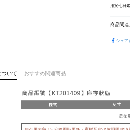
Google Pa
用於七日
OP Pay La
説明
商品関連
【OP Pay
AFTEE
1. 本サ
おすすめ
追加の申
説明
シェア
2. 支払い
【褲子】
一、 AF
ATM払い
動的に OP
1.お支払
払いの回
ドウが表
す。
2.SMS
3. 実際
3.注文す
配送方法
ジを基準
す。
について
おすすめ関連商品
4. 注文
4.ご注文
全家取貨
合、注文
員の場合は
が発生し
配送毎にNT
5.商品受
評価内容
たはアプリ
付款後全
ングでお
配送毎にNT
【支払い
代金納付期
1. 分割払
プリをダウ
已關閉，
の締め日後
以内まで
2. SM
配送毎にNT
湾大直営店
お支払期限