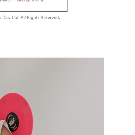
を選択できます。
勿下單(付取)
されます。AFTEEで注文すると、商品を受け取るまで支払い
長できますが、商品を期限内に受け取れない場合があります
$10,000
項】
約商品や商品到着日が比較的遅い商品）。そのため、商品到着
ービスは「台湾大哥大株式会社」（以下「当社」といいます）に
わらず、AFTEEで指定された期限内にお支払いください。
付款
供され、ユーザーが取引時に本サービスを通じて商品やサービ
できるようにし、店舗が売買／分割払い売買の債権を当社に譲
い限度額
$60、NT$1,800以上で送料無料
、契約に基づいて当社の請求書で帳款を支払うことになりま
AFTEEを ご利用の際に、認証結果及び当社の審査の結果に基づ
額が設定されます。
1取貨
 Pay Later」を利用する契約関係の目的から、店舗はあなたの個
は最低NT$20です。
$60、NT$1,600以上で送料無料
名前、電話または住所を含む）を台湾大哥大に提供し、収集、
台湾の会員のみご利用いただけます。
び利用するために、当社があなた本人と分割請求書に必要な情
、照合および修正を行います。
約「AFTEE代金後払い」（以下当サービスという）はネット
なユーザーサービス規約については、以下のリンクを参照してく
ョンズ（以下 AFTEE という）が提供し、AFTEEが代金を徴収
$100、NT$2,500以上で送料無料
tps://oppay.tw/userRule
当サービスご利用の際に提供しなければならない個人情報（注
名、電話番号、受取人の氏名、電話番号、受取人住所を含むが
配送
送料を確認
ない）は、AFTEEに渡され当サービスで必要な範囲内で利用
AFTEEの個人情報の収集、処理、利用について、詳細は
公式ホームページの『個人情報の収集、処理及び利用に関する声
参照ください（
https://aftee.tw/privacypolicy/
）。
の初回ご利用の際に、審査を通過すれば、最高額がNT$10,000に
支払い期限を過ぎた場合、その金額に基づいて年利20%の遅
が加算されます。未成年の利用者は、事前に法定代理人または
意を得ればAFTEEをご利用いただけます。