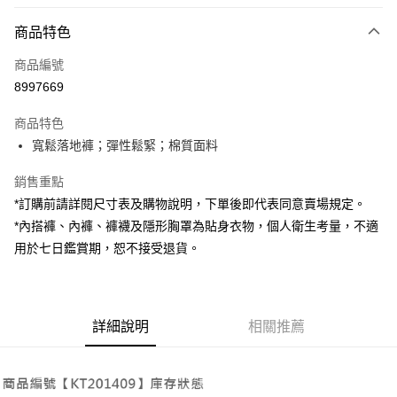
付款方式
商品特色
信用卡一次付款
商品編號
超商取貨付款
8997669
LINE Pay
商品特色
Apple Pay
寬鬆落地褲；彈性鬆緊；棉質面料
街口支付
銷售重點
*訂購前請詳閱尺寸表及購物說明，下單後即代表同意賣場規定。
Google Pay
*內搭褲、內褲、褲襪及隱形胸罩為貼身衣物，個人衛生考量，不適
大哥付你分期
用於七日鑑賞期，恕不接受退貨。
相關說明
【大哥付你分期使用說明】
AFTEE先享後付
1.本服務由台灣大哥大提供，台灣大哥大用戶可立即使用無須另外申請。
2.付款方式選擇「大哥付你分期」，訂單成立後會自動跳轉到大哥付的交易
相關說明
詳細說明
相關推薦
流程，驗證手機門號後，選擇欲分期的期數、繳款截止日，確認付款後即完
【關於「AFTEE先享後付」】
成交易。
ATM付款
AFTEE先享後付是「在收到商品之後才付款」的支付方式。 讓您購物簡單
3.實際核准額度、可分期數及費用金額請依後續交易確認頁面所載為準。
便利好安心！
4.訂單成立30分鐘內，如未前往確認交易或遇審核未通過，訂單將自動取
１．簡單：不需註冊會員、不需綁卡、不需儲值。
運送方式
消。如遇「轉專審核」未通過狀況，表示未達大哥付你分期系統評分，恕無