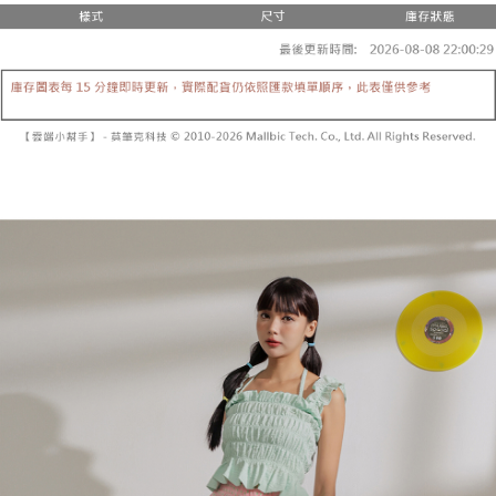
２．便利：只要手機號碼，簡訊認證，即可結帳。
法說明評估內容。
３．安心：先確認商品／服務後，再付款。
全家取貨付款
【繳款方式說明】
1.分期款項不併入電信帳單，「大哥付你分期」於每月結算日後寄送繳費提
每筆NT$60，滿NT$1,800(含以上)免運費
【「AFTEE先享後付」結帳流程】
醒簡訊。
１．於結帳方式選擇「AFTEE先享後付」後，將跳轉至「AFTEE先享後付」
2.透過簡訊連結打開帳單後，可選擇「超商條碼／台灣大直營門市／銀行轉
付款後全家取貨
結帳頁面，進行簡訊認證並確認金額後，即可完成結帳。
帳／街口支付／iPASS MONEY」等通路繳費。
２．訂單成立數日內，您將收到繳費通知簡訊。
每筆NT$60，滿NT$1,600(含以上)免運費
３．收到繳費通知簡訊後14天內，點擊此簡訊中的連結，可透過四大超商／
【注意事項】
ATM／網路銀行／等多元方式進行付款，方視為交易完成。
已關閉，請勿下單
1.本服務係由「台灣大哥大股份有限公司」（以下簡稱本公司）所提供，讓
※ 請注意：結帳手續完成當下不需立刻繳費，但若您需要取消訂單，請聯絡
用戶於交易時，得透過本服務購買商品或服務，並由商店將買賣／分期付款
每筆NT$10,000
購買商品的店家。未經商家同意取消之訂單仍視為有效，需透過AFTEE先享
買賣價金債權讓與本公司後，依約使用本公司帳單繳交帳款。
後付繳納相關費用。
2.基於同意付款使用「大哥付你分期」之契約關係目的，商店將以您的個人
已關閉，請勿下單(付取)
※ 交易是否成功請以「AFTEE先享後付 」之結帳頁面顯示為準，若有關於
資料（包含姓名、電話或地址）提供予台灣大哥大進項蒐集、處理及利用，
是否繳費成功／繳費後需取消欲退款等相關疑問，請聯繫「AFTEE先享後付
每筆NT$10,000
由本公司與您本人進行分期帳單所需資料之確認、核對及更正。
客戶支援中心」
https://netprotections.freshdesk.com/support/home
3.完整用戶服務條款，請詳閱以下連結：
https://oppay.tw/userRule
7-11取貨付款
【注意事項】
１．透過由恩沛科技股份有限公司提供之「AFTEE先享後付」服務完成之交
每筆NT$60，滿NT$1,800(含以上)免運費
易，需依本服務之必要範圍內提供個人資料，並將交易相關給付款項請求債
權轉讓予恩沛科技股份有限公司。
付款後7-11取貨
２．關於個人資料處理事宜，請瀏覽以下網址：
每筆NT$60，滿NT$1,600(含以上)免運費
https://aftee.tw/terms/#terms3
３．未成年的使用者請事先徵得法定代理人或監護人之同意方可使用
宅配
「AFTEE先享後付」，若未經同意申辦者引起之損失，本公司不負相關責
任。
每筆NT$100，滿NT$2,500(含以上)免運費