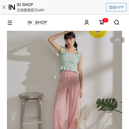
IN SHOP
開啟APP
立刻使用官方APP
0
1
/
5