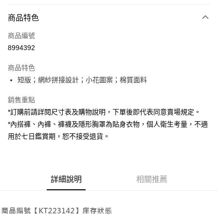
付款方式
商品特色
信用卡一次付款
商品編號
超商取貨付款
8994392
LINE Pay
商品特色
Apple Pay
短版；網紗拼接設計；小花圖案；棉質面料
街口支付
銷售重點
*訂購前請詳閱尺寸表及購物說明，下單後即代表同意賣場規定。
Google Pay
*內搭褲、內褲、褲襪及隱形胸罩為貼身衣物，個人衛生考量，不適
大哥付你分期
用於七日鑑賞期，恕不接受退貨。
相關說明
【大哥付你分期使用說明】
AFTEE先享後付
1.本服務由台灣大哥大提供，台灣大哥大用戶可立即使用無須另外申請。
2.付款方式選擇「大哥付你分期」，訂單成立後會自動跳轉到大哥付的交易
相關說明
詳細說明
相關推薦
流程，驗證手機門號後，選擇欲分期的期數、繳款截止日，確認付款後即完
【關於「AFTEE先享後付」】
成交易。
ATM付款
AFTEE先享後付是「在收到商品之後才付款」的支付方式。 讓您購物簡單
3.實際核准額度、可分期數及費用金額請依後續交易確認頁面所載為準。
便利好安心！
4.訂單成立30分鐘內，如未前往確認交易或遇審核未通過，訂單將自動取
１．簡單：不需註冊會員、不需綁卡、不需儲值。
運送方式
消。如遇「轉專審核」未通過狀況，表示未達大哥付你分期系統評分，恕無