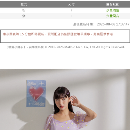
２．便利：只要手機號碼，簡訊認證，即可結帳。
法說明評估內容。
３．安心：先確認商品／服務後，再付款。
全家取貨付款
【繳款方式說明】
1.分期款項不併入電信帳單，「大哥付你分期」於每月結算日後寄送繳費提
每筆NT$60，滿NT$1,800(含以上)免運費
【「AFTEE先享後付」結帳流程】
醒簡訊。
１．於結帳方式選擇「AFTEE先享後付」後，將跳轉至「AFTEE先享後付」
2.透過簡訊連結打開帳單後，可選擇「超商條碼／台灣大直營門市／銀行轉
付款後全家取貨
結帳頁面，進行簡訊認證並確認金額後，即可完成結帳。
帳／街口支付／iPASS MONEY」等通路繳費。
２．訂單成立數日內，您將收到繳費通知簡訊。
每筆NT$60，滿NT$1,600(含以上)免運費
３．收到繳費通知簡訊後14天內，點擊此簡訊中的連結，可透過四大超商／
【注意事項】
ATM／網路銀行／等多元方式進行付款，方視為交易完成。
已關閉，請勿下單
1.本服務係由「台灣大哥大股份有限公司」（以下簡稱本公司）所提供，讓
※ 請注意：結帳手續完成當下不需立刻繳費，但若您需要取消訂單，請聯絡
用戶於交易時，得透過本服務購買商品或服務，並由商店將買賣／分期付款
每筆NT$10,000
購買商品的店家。未經商家同意取消之訂單仍視為有效，需透過AFTEE先享
買賣價金債權讓與本公司後，依約使用本公司帳單繳交帳款。
後付繳納相關費用。
2.基於同意付款使用「大哥付你分期」之契約關係目的，商店將以您的個人
已關閉，請勿下單(付取)
※ 交易是否成功請以「AFTEE先享後付 」之結帳頁面顯示為準，若有關於
資料（包含姓名、電話或地址）提供予台灣大哥大進項蒐集、處理及利用，
是否繳費成功／繳費後需取消欲退款等相關疑問，請聯繫「AFTEE先享後付
每筆NT$10,000
由本公司與您本人進行分期帳單所需資料之確認、核對及更正。
客戶支援中心」
https://netprotections.freshdesk.com/support/home
3.完整用戶服務條款，請詳閱以下連結：
https://oppay.tw/userRule
7-11取貨付款
【注意事項】
１．透過由恩沛科技股份有限公司提供之「AFTEE先享後付」服務完成之交
每筆NT$60，滿NT$1,800(含以上)免運費
易，需依本服務之必要範圍內提供個人資料，並將交易相關給付款項請求債
權轉讓予恩沛科技股份有限公司。
付款後7-11取貨
２．關於個人資料處理事宜，請瀏覽以下網址：
每筆NT$60，滿NT$1,600(含以上)免運費
https://aftee.tw/terms/#terms3
３．未成年的使用者請事先徵得法定代理人或監護人之同意方可使用
宅配
「AFTEE先享後付」，若未經同意申辦者引起之損失，本公司不負相關責
任。
每筆NT$100，滿NT$2,500(含以上)免運費