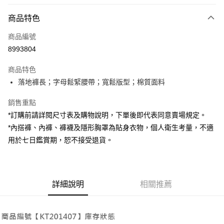
付款方式
商品特色
信用卡一次付款
商品編號
超商取貨付款
8993804
LINE Pay
商品特色
Apple Pay
落地褲長；字母鬆緊腰帶；寬鬆版型；棉質面料
街口支付
銷售重點
*訂購前請詳閱尺寸表及購物說明，下單後即代表同意賣場規定。
Google Pay
*內搭褲、內褲、褲襪及隱形胸罩為貼身衣物，個人衛生考量，不適
大哥付你分期
用於七日鑑賞期，恕不接受退貨。
相關說明
【大哥付你分期使用說明】
AFTEE先享後付
1.本服務由台灣大哥大提供，台灣大哥大用戶可立即使用無須另外申請。
2.付款方式選擇「大哥付你分期」，訂單成立後會自動跳轉到大哥付的交易
相關說明
詳細說明
相關推薦
流程，驗證手機門號後，選擇欲分期的期數、繳款截止日，確認付款後即完
【關於「AFTEE先享後付」】
成交易。
ATM付款
AFTEE先享後付是「在收到商品之後才付款」的支付方式。 讓您購物簡單
3.實際核准額度、可分期數及費用金額請依後續交易確認頁面所載為準。
便利好安心！
4.訂單成立30分鐘內，如未前往確認交易或遇審核未通過，訂單將自動取
１．簡單：不需註冊會員、不需綁卡、不需儲值。
運送方式
消。如遇「轉專審核」未通過狀況，表示未達大哥付你分期系統評分，恕無