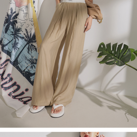
４．使用「AFTEE先享後付」時，將依據個別帳號之用戶狀況，依本公司即
時審查核予不同之上限額度；若仍有額度不足之情形，本公司將視審查結果
國家/地區配送
查看運費
請求用戶進行身份認證。
５．嚴禁一人註冊多個帳號或使用他人資訊註冊。若發現惡意使用之情形，
恩沛科技股份有限公司將有權停止該用戶之使用額度並採取法律行動。