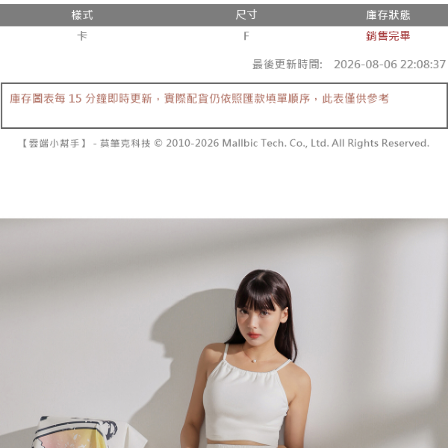
２．便利：只要手機號碼，簡訊認證，即可結帳。
法說明評估內容。
３．安心：先確認商品／服務後，再付款。
全家取貨付款
【繳款方式說明】
1.分期款項不併入電信帳單，「大哥付你分期」於每月結算日後寄送繳費提
每筆NT$60，滿NT$1,800(含以上)免運費
【「AFTEE先享後付」結帳流程】
醒簡訊。
１．於結帳方式選擇「AFTEE先享後付」後，將跳轉至「AFTEE先享後付」
2.透過簡訊連結打開帳單後，可選擇「超商條碼／台灣大直營門市／銀行轉
付款後全家取貨
結帳頁面，進行簡訊認證並確認金額後，即可完成結帳。
帳／街口支付／iPASS MONEY」等通路繳費。
２．訂單成立數日內，您將收到繳費通知簡訊。
每筆NT$60，滿NT$1,600(含以上)免運費
３．收到繳費通知簡訊後14天內，點擊此簡訊中的連結，可透過四大超商／
【注意事項】
ATM／網路銀行／等多元方式進行付款，方視為交易完成。
已關閉，請勿下單
1.本服務係由「台灣大哥大股份有限公司」（以下簡稱本公司）所提供，讓
※ 請注意：結帳手續完成當下不需立刻繳費，但若您需要取消訂單，請聯絡
用戶於交易時，得透過本服務購買商品或服務，並由商店將買賣／分期付款
每筆NT$10,000
購買商品的店家。未經商家同意取消之訂單仍視為有效，需透過AFTEE先享
買賣價金債權讓與本公司後，依約使用本公司帳單繳交帳款。
後付繳納相關費用。
2.基於同意付款使用「大哥付你分期」之契約關係目的，商店將以您的個人
已關閉，請勿下單(付取)
※ 交易是否成功請以「AFTEE先享後付 」之結帳頁面顯示為準，若有關於
資料（包含姓名、電話或地址）提供予台灣大哥大進項蒐集、處理及利用，
是否繳費成功／繳費後需取消欲退款等相關疑問，請聯繫「AFTEE先享後付
每筆NT$10,000
由本公司與您本人進行分期帳單所需資料之確認、核對及更正。
客戶支援中心」
https://netprotections.freshdesk.com/support/home
3.完整用戶服務條款，請詳閱以下連結：
https://oppay.tw/userRule
7-11取貨付款
【注意事項】
１．透過由恩沛科技股份有限公司提供之「AFTEE先享後付」服務完成之交
每筆NT$60，滿NT$1,800(含以上)免運費
易，需依本服務之必要範圍內提供個人資料，並將交易相關給付款項請求債
權轉讓予恩沛科技股份有限公司。
付款後7-11取貨
２．關於個人資料處理事宜，請瀏覽以下網址：
每筆NT$60，滿NT$1,600(含以上)免運費
https://aftee.tw/terms/#terms3
３．未成年的使用者請事先徵得法定代理人或監護人之同意方可使用
宅配
「AFTEE先享後付」，若未經同意申辦者引起之損失，本公司不負相關責
任。
每筆NT$100，滿NT$2,500(含以上)免運費