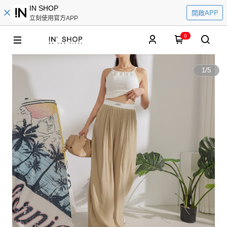
IN SHOP
開啟APP
立刻使用官方APP
0
1
/
5