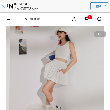
IN SHOP
開啟APP
立刻使用官方APP
0
1
/
5