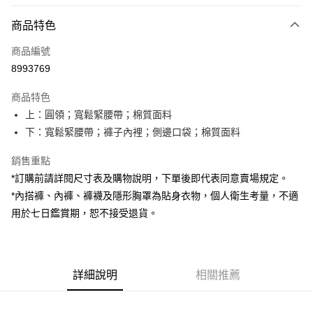
付款方式
商品特色
信用卡一次付款
商品編號
超商取貨付款
8993769
LINE Pay
商品特色
Apple Pay
上：圓領；寬鬆緊腰帶；棉質面料
下：寬鬆緊腰帶；褲子內裡；側邊口袋；棉質面料
街口支付
銷售重點
Google Pay
*訂購前請詳閱尺寸表及購物說明，下單後即代表同意賣場規定。
大哥付你分期
*內搭褲、內褲、褲襪及隱形胸罩為貼身衣物，個人衛生考量，不適
相關說明
用於七日鑑賞期，恕不接受退貨。
【大哥付你分期使用說明】
AFTEE先享後付
1.本服務由台灣大哥大提供，台灣大哥大用戶可立即使用無須另外申請。
2.付款方式選擇「大哥付你分期」，訂單成立後會自動跳轉到大哥付的交易
相關說明
流程，驗證手機門號後，選擇欲分期的期數、繳款截止日，確認付款後即完
【關於「AFTEE先享後付」】
成交易。
詳細說明
相關推薦
ATM付款
AFTEE先享後付是「在收到商品之後才付款」的支付方式。 讓您購物簡單
3.實際核准額度、可分期數及費用金額請依後續交易確認頁面所載為準。
便利好安心！
4.訂單成立30分鐘內，如未前往確認交易或遇審核未通過，訂單將自動取
１．簡單：不需註冊會員、不需綁卡、不需儲值。
運送方式
消。如遇「轉專審核」未通過狀況，表示未達大哥付你分期系統評分，恕無