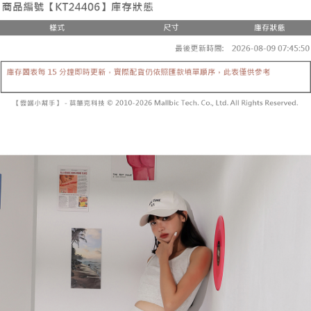
２．便利：只要手機號碼，簡訊認證，即可結帳。
法說明評估內容。
３．安心：先確認商品／服務後，再付款。
全家取貨付款
【繳款方式說明】
1.分期款項不併入電信帳單，「大哥付你分期」於每月結算日後寄送繳費提
每筆NT$60，滿NT$1,800(含以上)免運費
【「AFTEE先享後付」結帳流程】
醒簡訊。
１．於結帳方式選擇「AFTEE先享後付」後，將跳轉至「AFTEE先享後付」
2.透過簡訊連結打開帳單後，可選擇「超商條碼／台灣大直營門市／銀行轉
付款後全家取貨
結帳頁面，進行簡訊認證並確認金額後，即可完成結帳。
帳／街口支付／iPASS MONEY」等通路繳費。
２．訂單成立數日內，您將收到繳費通知簡訊。
每筆NT$60，滿NT$1,600(含以上)免運費
３．收到繳費通知簡訊後14天內，點擊此簡訊中的連結，可透過四大超商／
【注意事項】
ATM／網路銀行／等多元方式進行付款，方視為交易完成。
已關閉，請勿下單
1.本服務係由「台灣大哥大股份有限公司」（以下簡稱本公司）所提供，讓
※ 請注意：結帳手續完成當下不需立刻繳費，但若您需要取消訂單，請聯絡
用戶於交易時，得透過本服務購買商品或服務，並由商店將買賣／分期付款
每筆NT$10,000
購買商品的店家。未經商家同意取消之訂單仍視為有效，需透過AFTEE先享
買賣價金債權讓與本公司後，依約使用本公司帳單繳交帳款。
後付繳納相關費用。
2.基於同意付款使用「大哥付你分期」之契約關係目的，商店將以您的個人
已關閉，請勿下單(付取)
※ 交易是否成功請以「AFTEE先享後付 」之結帳頁面顯示為準，若有關於
資料（包含姓名、電話或地址）提供予台灣大哥大進項蒐集、處理及利用，
是否繳費成功／繳費後需取消欲退款等相關疑問，請聯繫「AFTEE先享後付
每筆NT$10,000
由本公司與您本人進行分期帳單所需資料之確認、核對及更正。
客戶支援中心」
https://netprotections.freshdesk.com/support/home
3.完整用戶服務條款，請詳閱以下連結：
https://oppay.tw/userRule
7-11取貨付款
【注意事項】
１．透過由恩沛科技股份有限公司提供之「AFTEE先享後付」服務完成之交
每筆NT$60，滿NT$1,800(含以上)免運費
易，需依本服務之必要範圍內提供個人資料，並將交易相關給付款項請求債
權轉讓予恩沛科技股份有限公司。
付款後7-11取貨
２．關於個人資料處理事宜，請瀏覽以下網址：
每筆NT$60，滿NT$1,600(含以上)免運費
https://aftee.tw/terms/#terms3
３．未成年的使用者請事先徵得法定代理人或監護人之同意方可使用
宅配
「AFTEE先享後付」，若未經同意申辦者引起之損失，本公司不負相關責
任。
每筆NT$100，滿NT$2,500(含以上)免運費