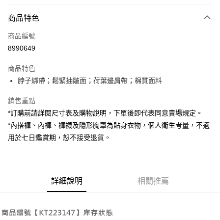
付款方式
商品特色
信用卡一次付款
商品編號
超商取貨付款
8990649
LINE Pay
商品特色
Apple Pay
脖子綁帶；鬆緊抽皺面；荷葉邊肩帶；棉質面料
街口支付
銷售重點
*訂購前請詳閱尺寸表及購物說明，下單後即代表同意賣場規定。
Google Pay
*內搭褲、內褲、褲襪及隱形胸罩為貼身衣物，個人衛生考量，不適
大哥付你分期
用於七日鑑賞期，恕不接受退貨。
相關說明
【大哥付你分期使用說明】
AFTEE先享後付
1.本服務由台灣大哥大提供，台灣大哥大用戶可立即使用無須另外申請。
2.付款方式選擇「大哥付你分期」，訂單成立後會自動跳轉到大哥付的交易
相關說明
詳細說明
相關推薦
流程，驗證手機門號後，選擇欲分期的期數、繳款截止日，確認付款後即完
【關於「AFTEE先享後付」】
成交易。
ATM付款
AFTEE先享後付是「在收到商品之後才付款」的支付方式。 讓您購物簡單
3.實際核准額度、可分期數及費用金額請依後續交易確認頁面所載為準。
便利好安心！
4.訂單成立30分鐘內，如未前往確認交易或遇審核未通過，訂單將自動取
１．簡單：不需註冊會員、不需綁卡、不需儲值。
運送方式
消。如遇「轉專審核」未通過狀況，表示未達大哥付你分期系統評分，恕無