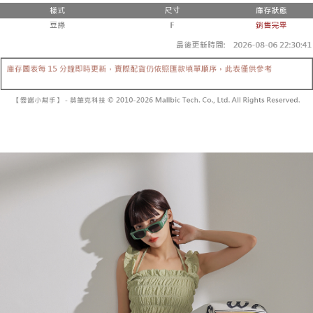
２．便利：只要手機號碼，簡訊認證，即可結帳。
法說明評估內容。
３．安心：先確認商品／服務後，再付款。
全家取貨付款
【繳款方式說明】
1.分期款項不併入電信帳單，「大哥付你分期」於每月結算日後寄送繳費提
每筆NT$60，滿NT$1,800(含以上)免運費
【「AFTEE先享後付」結帳流程】
醒簡訊。
１．於結帳方式選擇「AFTEE先享後付」後，將跳轉至「AFTEE先享後付」
2.透過簡訊連結打開帳單後，可選擇「超商條碼／台灣大直營門市／銀行轉
付款後全家取貨
結帳頁面，進行簡訊認證並確認金額後，即可完成結帳。
帳／街口支付／iPASS MONEY」等通路繳費。
２．訂單成立數日內，您將收到繳費通知簡訊。
每筆NT$60，滿NT$1,600(含以上)免運費
３．收到繳費通知簡訊後14天內，點擊此簡訊中的連結，可透過四大超商／
【注意事項】
ATM／網路銀行／等多元方式進行付款，方視為交易完成。
已關閉，請勿下單
1.本服務係由「台灣大哥大股份有限公司」（以下簡稱本公司）所提供，讓
※ 請注意：結帳手續完成當下不需立刻繳費，但若您需要取消訂單，請聯絡
用戶於交易時，得透過本服務購買商品或服務，並由商店將買賣／分期付款
每筆NT$10,000
購買商品的店家。未經商家同意取消之訂單仍視為有效，需透過AFTEE先享
買賣價金債權讓與本公司後，依約使用本公司帳單繳交帳款。
後付繳納相關費用。
2.基於同意付款使用「大哥付你分期」之契約關係目的，商店將以您的個人
已關閉，請勿下單(付取)
※ 交易是否成功請以「AFTEE先享後付 」之結帳頁面顯示為準，若有關於
資料（包含姓名、電話或地址）提供予台灣大哥大進項蒐集、處理及利用，
是否繳費成功／繳費後需取消欲退款等相關疑問，請聯繫「AFTEE先享後付
每筆NT$10,000
由本公司與您本人進行分期帳單所需資料之確認、核對及更正。
客戶支援中心」
https://netprotections.freshdesk.com/support/home
3.完整用戶服務條款，請詳閱以下連結：
https://oppay.tw/userRule
7-11取貨付款
【注意事項】
１．透過由恩沛科技股份有限公司提供之「AFTEE先享後付」服務完成之交
每筆NT$60，滿NT$1,800(含以上)免運費
易，需依本服務之必要範圍內提供個人資料，並將交易相關給付款項請求債
權轉讓予恩沛科技股份有限公司。
付款後7-11取貨
２．關於個人資料處理事宜，請瀏覽以下網址：
每筆NT$60，滿NT$1,600(含以上)免運費
https://aftee.tw/terms/#terms3
３．未成年的使用者請事先徵得法定代理人或監護人之同意方可使用
宅配
「AFTEE先享後付」，若未經同意申辦者引起之損失，本公司不負相關責
任。
每筆NT$100，滿NT$2,500(含以上)免運費