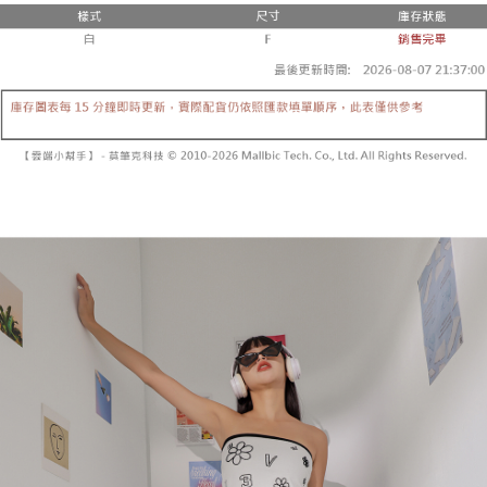
２．便利：只要手機號碼，簡訊認證，即可結帳。
法說明評估內容。
３．安心：先確認商品／服務後，再付款。
全家取貨付款
【繳款方式說明】
1.分期款項不併入電信帳單，「大哥付你分期」於每月結算日後寄送繳費提
每筆NT$60，滿NT$1,800(含以上)免運費
【「AFTEE先享後付」結帳流程】
醒簡訊。
１．於結帳方式選擇「AFTEE先享後付」後，將跳轉至「AFTEE先享後付」
2.透過簡訊連結打開帳單後，可選擇「超商條碼／台灣大直營門市／銀行轉
付款後全家取貨
結帳頁面，進行簡訊認證並確認金額後，即可完成結帳。
帳／街口支付／iPASS MONEY」等通路繳費。
２．訂單成立數日內，您將收到繳費通知簡訊。
每筆NT$60，滿NT$1,600(含以上)免運費
３．收到繳費通知簡訊後14天內，點擊此簡訊中的連結，可透過四大超商／
【注意事項】
ATM／網路銀行／等多元方式進行付款，方視為交易完成。
已關閉，請勿下單
1.本服務係由「台灣大哥大股份有限公司」（以下簡稱本公司）所提供，讓
※ 請注意：結帳手續完成當下不需立刻繳費，但若您需要取消訂單，請聯絡
用戶於交易時，得透過本服務購買商品或服務，並由商店將買賣／分期付款
每筆NT$10,000
購買商品的店家。未經商家同意取消之訂單仍視為有效，需透過AFTEE先享
買賣價金債權讓與本公司後，依約使用本公司帳單繳交帳款。
後付繳納相關費用。
2.基於同意付款使用「大哥付你分期」之契約關係目的，商店將以您的個人
已關閉，請勿下單(付取)
※ 交易是否成功請以「AFTEE先享後付 」之結帳頁面顯示為準，若有關於
資料（包含姓名、電話或地址）提供予台灣大哥大進項蒐集、處理及利用，
是否繳費成功／繳費後需取消欲退款等相關疑問，請聯繫「AFTEE先享後付
每筆NT$10,000
由本公司與您本人進行分期帳單所需資料之確認、核對及更正。
客戶支援中心」
https://netprotections.freshdesk.com/support/home
3.完整用戶服務條款，請詳閱以下連結：
https://oppay.tw/userRule
7-11取貨付款
【注意事項】
１．透過由恩沛科技股份有限公司提供之「AFTEE先享後付」服務完成之交
每筆NT$60，滿NT$1,800(含以上)免運費
易，需依本服務之必要範圍內提供個人資料，並將交易相關給付款項請求債
權轉讓予恩沛科技股份有限公司。
付款後7-11取貨
２．關於個人資料處理事宜，請瀏覽以下網址：
每筆NT$60，滿NT$1,600(含以上)免運費
https://aftee.tw/terms/#terms3
３．未成年的使用者請事先徵得法定代理人或監護人之同意方可使用
宅配
「AFTEE先享後付」，若未經同意申辦者引起之損失，本公司不負相關責
任。
每筆NT$100，滿NT$2,500(含以上)免運費