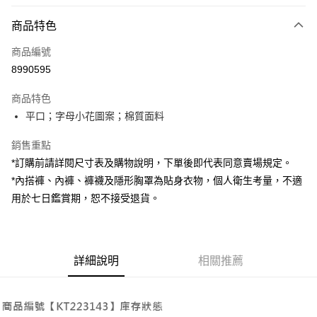
付款方式
商品特色
信用卡一次付款
商品編號
超商取貨付款
8990595
LINE Pay
商品特色
Apple Pay
平口；字母小花圖案；棉質面料
街口支付
銷售重點
*訂購前請詳閱尺寸表及購物說明，下單後即代表同意賣場規定。
Google Pay
*內搭褲、內褲、褲襪及隱形胸罩為貼身衣物，個人衛生考量，不適
大哥付你分期
用於七日鑑賞期，恕不接受退貨。
相關說明
【大哥付你分期使用說明】
AFTEE先享後付
1.本服務由台灣大哥大提供，台灣大哥大用戶可立即使用無須另外申請。
2.付款方式選擇「大哥付你分期」，訂單成立後會自動跳轉到大哥付的交易
相關說明
詳細說明
相關推薦
流程，驗證手機門號後，選擇欲分期的期數、繳款截止日，確認付款後即完
【關於「AFTEE先享後付」】
成交易。
ATM付款
AFTEE先享後付是「在收到商品之後才付款」的支付方式。 讓您購物簡單
3.實際核准額度、可分期數及費用金額請依後續交易確認頁面所載為準。
便利好安心！
4.訂單成立30分鐘內，如未前往確認交易或遇審核未通過，訂單將自動取
１．簡單：不需註冊會員、不需綁卡、不需儲值。
運送方式
消。如遇「轉專審核」未通過狀況，表示未達大哥付你分期系統評分，恕無