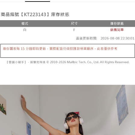
Pemindahan ATM
1. Dengan memilih AFTEE sebagai kaedah pembayaran, mesej
Jika anda memilih OP Pay Later sebagai kaedah pembayaran, sistem
pengesahan AFTEE akan muncul.
akan mengarahkan anda secara automatik ke proses transaksi OP Pay
2. Anda boleh meneruskan pembayaran selepas pengesahan SMS.
Pilihan Penghantaran
Later selepas pesanan dibuat. Anda perlu mengesahkan nombor telefon
3. Tiada bayaran diperlukan apabila pesanan disahkan. Produk akan
mudah alih anda, memilih bilangan ansuran, dan menetapkan tarikh
dihantar ke alamat yang ditetapkan.
全家取貨付款
akhir pembayaran. Transaksi akan dianggap selesai setelah pembayaran
4. Setelah pesanan disahkan, anda akan menerima SMS pembayaran
disahkan.
NT$60/pesanan | Penghantaran percuma untuk pesanan
manakala ahli aplikasi akan menerima pemberitahuan tolak aplikasi
NT$1,800 atau lebih
AFTEE.
Had kredit yang diluluskan, tempoh ansuran yang tersedia, dan yuran
5. Tiada bayaran diperlukan apabila anda menerima produk. Sila buat
yang dikenakan adalah tertakluk kepada maklumat yang dinyatakan
pembayaran di empat kedai serbaneka utama, ATM atau perbankan
付款後全家取貨
pada halaman pengesahan transaksi seterusnya.
dalam talian dengan SMS pembayaran atau pemberitahuan tolak aplikasi
NT$60/pesanan | Penghantaran percuma untuk pesanan
AFTEE.
Jika transaksi tidak disahkan dalam masa 30 minit selepas pesanan
NT$1,600 atau lebih
dibuat, atau jika permohonan gagal dalam proses semakan, pesanan
Sila ambil perhatian bahawa tempoh pembayaran adalah 14 hari. Walau
akan dibatalkan secara automatik. Jika permohonan gagal pada
已關閉，請勿下單
bagaimanapun, bagi mereka yang telah memuat turun Aplikasi AFTEE
peringkat "semakan manual", ini bermakna kriteria pemarkahan sistem
dan mendaftar sebagai ahli AFTEE boleh menikmati tempoh pembayaran
NT$10,000/pesanan
tidak dipenuhi; butiran penilaian khusus tidak akan didedahkan.
sehingga 45 hari.
已關閉，請勿下單(付取)
[Arahan Pembayaran]
Tempoh pembayaran dikira dari masa kedai meminta pembayaran anda,
ditambah dengan bilangan hari yang boleh dilanjutkan oleh AFTEE. Anda
NT$10,000/pesanan
Pembayaran ansuran melalui OP Pay Later akan dibilkan secara
boleh melanjutkan tempoh pembayaran anda sebelum anda menerima
berasingan dan tidak termasuk dalam bil telekom anda. SMS peringatan
pesanan. Walau bagaimanapun, tiada jaminan bahawa anda boleh
7-11取貨付款
pembayaran akan dihantar selepas kitaran bil bulanan.
menerima pesanan anda semasa tempoh pembayaran (cth.: produk
NT$60/pesanan | Penghantaran percuma untuk pesanan
prapesanan atau produk yang mungkin mengambil masa yang lebih
Selepas mengakses bil melalui pautan dalam SMS, anda boleh
NT$1,800 atau lebih
lama untuk dihantar). Oleh itu, anda dikehendaki membuat pembayaran