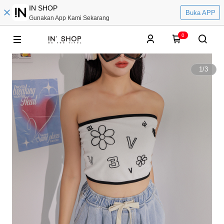
IN SHOP
Buka APP
Gunakan App Kami Sekarang
0
1
/
3