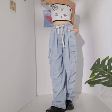
menyelesaikan pembayaran anda melalui salah satu saluran berikut: kod
kepada AFTEE dalam tempoh sama ada anda menerima pesanan.
bar kedai serbaneka, kedai runcit Taiwan Mobile, pemindahan bank,
付款後7-11取貨
JKOPay, atau iPASS MONEY.
Kedua, Sekatan Pembayaran
NT$60/pesanan | Penghantaran percuma untuk pesanan
1. Jumlah yang diperakui untuk pengguna kali pertama boleh sehingga
[Nota Penting]
NT$1,600 atau lebih
NT$10,000. Amaun diperakui sebenar yang diluluskan akan berdasarkan
keputusan pensijilan dan semakan oleh AFTEE.
Perkhidmatan ini disediakan oleh Taiwan Mobile Co., Ltd. (“Syarikat”),
宅配
2. Amaun perbelanjaan minimum mestilah lebih besar daripada NT$20.
yang membolehkan pelanggan membeli barangan atau perkhidmatan
3. Pada masa ini hanya tersedia untuk ahli Taiwan.
NT$100/pesanan | Penghantaran percuma untuk pesanan
melalui perkhidmatan ini pada masa transaksi. Hasil daripada pembelian
atau pembayaran ansuran akan dipindahkan oleh peniaga kepada
NT$2,500 atau lebih
Ketiga, Syarat Perkhidmatan
Syarikat, dan pelanggan hendaklah membuat pembayaran mengikut
Perkhidmatan AFTEE Beli Sekarang Bayar Kemudian disediakan oleh NP
perjanjian menggunakan sistem bil Syarikat.
國家/地區配送
Kadar Penghantaran
Taiwan, Inc. dan AFTEE akan membuat bil kepada pengguna. AFTEE
akan menggunakan data peribadi yang dikumpul (termasuk nama
Untuk memenuhi hubungan kontrak yang terjalin melalui persetujuan
pembeli, no. telefon, nama penerima, no. telefon, alamat penerima) untuk
penggunaan OP Pay Later, peniaga akan memberikan maklumat peribadi
penggunaan perkhidmatan. Sila rujuk kepada "Penyata Pengumpulan
anda (termasuk nama, nombor telefon, atau alamat) kepada Syarikat bagi
Data Peribadi, Pemprosesan, Penggunaan"
tujuan pengumpulan, pemprosesan dan penggunaan data yang
(https://aftee.tw/privacypolicy/
) untuk maklumat lanjut.
diperlukan untuk pengebilan ansuran, termasuk pengesahan,
pengesahan semula dan pembetulan.
Jumlah yang diperakui untuk pengguna kali pertama yang lulus
kelulusan boleh sehingga NT$10,000. Jika pengguna tidak membuat
Untuk terma perkhidmatan penuh, sila rujuk pautan berikut:
pembayaran dalam tempoh tersebut, yuran pembayaran lewat sebanyak
https://oppay.tw/userRule
" target="_blank" class="link revert-
20% setahun akan dikenakan. Pengguna bawah umur dikehendaki
style">https://oppay.tw/userRule
mendapatkan kebenaran daripada ibu bapa atau penjaga yang sah
untuk menggunakan AFTEE.
【Panduan Penggunaan Pembayaran Ansuran Gogo】