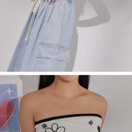
saluran lain.
【Nota Penting】
1. Perkhidmatan ini disediakan oleh "Taiwan Mobile Co., Ltd." untuk
membolehkan pengguna membeli produk atau perkhidmatan melalui
perkhidmatan ini semasa transaksi, dan kedai akan menyerahkan hak
tuntutan harga jual/beli ansuran kepada syarikat ini untuk membayar bil
menggunakan bil syarikat ini.
2. Berdasarkan tujuan kontrak persetujuan pembayaran menggunakan
"Pembayaran Ansuran Gogo", kedai akan memberikan maklumat peribadi
anda (termasuk nama, telefon atau alamat) kepada Taiwan Mobile untuk
pengumpulan, pemprosesan dan penggunaan, untuk pengesahan,
semakan dan pembetulan data yang diperlukan untuk bil ansuran oleh
Taiwan Mobile.
3. Sila baca syarat perkhidmatan pengguna secara lengkap melalui
pautan berikut: https://oppay.tw/userRule