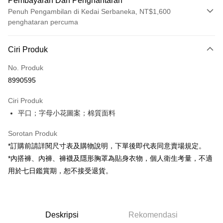
Pembayaran Dan Penghantaran
Penuh Pengambilan di Kedai Serbaneka, NT$1,600
penghataran percuma
Kaedah Pembayaran
Ciri Produk
Kad Kredit (Bayaran Penuh)
No. Produk
Pengambilan di Kedai Serbaneka
8990595
LINE Pay
Ciri Produk
Apple Pay
平口；字母小花圖案；棉質面料
JKOPAY
Sorotan Produk
Google Pay
*訂購前請詳閱尺寸表及購物說明，下單後即代表同意賣場規定。
*內搭褲、內褲、褲襪及隱形胸罩為貼身衣物，個人衛生考量，不適
OP Pay Later
用於七日鑑賞期，恕不接受退貨。
Deskripsi
[Terma Penggunaan untuk OP Pay Later]
AFTEE
Perkhidmatan ini disediakan oleh Taiwan Mobile dan tersedia untuk
Deskripsi
pengguna Taiwan Mobile tanpa memerlukan permohonan tambahan.
Deskripsi
Rekomendasi
Pertama, Mengenai Perkhidmatan AFTEE Beli Sekarang Bayar Kemudian