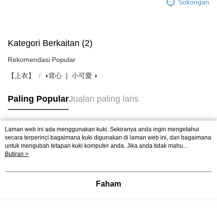
Sokongan
Kategori Berkaitan (2)
Rekomendasi Popular
【上衣】
◖背心 ❘ 小可愛 ◗
Paling Popular
Jualan paling laris
Laman web ini ada menggunakan kuki. Sekiranya anda ingin mengetahui
Tag Popular
secara terperinci bagaimana kuki digunakan di laman web ini, dan bagaimana
untuk mengubah tetapan kuki komputer anda. Jika anda tidak mahu
menggunakan kuki di komputer anda, sila rujuk penerangan mengenai kuki.
Butiran >
Dasar Privasi
Laman web ini ada menggunakan kuki. Sekiranya anda ingin
mengetahui secara terperinci bagaimana kuki digunakan di laman web ini,
dan bagaimana untuk mengubah tetapan kuki komputer anda. Jika anda tidak
Faham
mahu menggunakan kuki di komputer anda, sila rujuk penerangan mengenai
kuki.