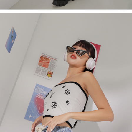
1. Perkhidmatan ini disediakan oleh Taiwan Mobile, pengguna telefon
Sila hubungi NP Taiwan Inc. di
cs_tw@netprotections.co.jp
jika anda
mudah alih boleh segera menggunakan tanpa perlu memohon lagi.
mempunyai sebarang kebimbangan mengenai pemprosesan dan
(Hanya untuk nombor langganan peribadi, tidak terbuka untuk syarikat
penggunaan pada data peribadi. Jika anda tidak bersetuju dengan data
dan kad prabayar)
peribadi yang disenaraikan seperti di atas akan dikumpul dan digunakan
2. Pilihan kaedah pembayaran "Pembayaran Ansuran Gogo", selepas
oleh AFTEE, sila jangan gunakan perkhidmatan ini.
pesanan ditubuhkan, akan secara automatik dialihkan ke proses
transaksi Gogo, selepas pengesahan nombor telefon, pilih bilangan
ansuran yang diingini, tarikh akhir pembayaran, dan setelah
mengesahkan pembayaran, transaksi akan selesai.
3. Jumlah kelulusan sebenar, bilangan ansuran dan jumlah bayaran
adalah berdasarkan halaman pengesahan transaksi seterusnya.
4. Dalam masa 30 minit selepas pesanan ditubuhkan, jika tidak pergi
untuk mengesahkan transaksi atau jika tidak lulus semakan, pesanan
akan dibatalkan secara automatik. Jika terdapat situasi "pindah untuk
semakan khusus" yang tidak lulus, ini menunjukkan bahawa sistem
penilaian tidak mencukupi, tiada penjelasan mengenai kandungan
penilaian boleh diberikan.
【Penerangan Kaedah Pembayaran】
1. Pembayaran ansuran tidak digabungkan dalam bil telekomunikasi,
"Pembayaran Ansuran Gogo" akan menghantar SMS peringatan
pembayaran selepas tarikh penyelesaian bulanan.
2. Melalui pautan SMS untuk membuka bil, anda boleh memilih untuk
membayar melalui "Kod bar kedai serbaneka / Kedai rasmi Taiwan
Mobile / Pemindahan bank / Pembayaran J街口 / iPASS MONEY" dan