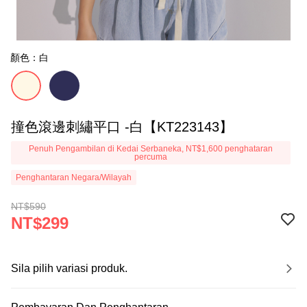
顏色：白
撞色滾邊刺繡平口 -白【KT223143】
Penuh Pengambilan di Kedai Serbaneka, NT$1,600 penghataran
percuma
Penghantaran Negara/Wilayah
NT$590
NT$299
Sila pilih variasi produk.