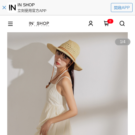
IN SHOP
開啟APP
立刻使用官方APP
0
1
/
4