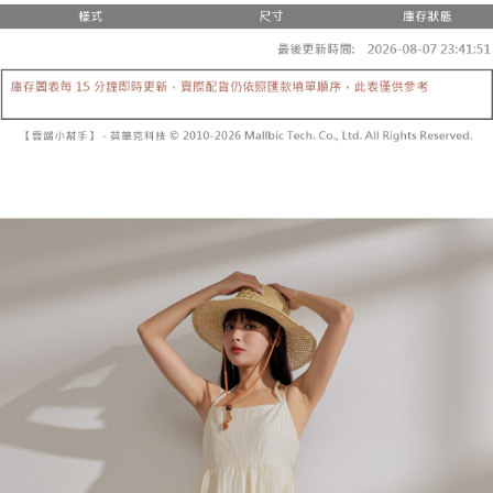
２．便利：只要手機號碼，簡訊認證，即可結帳。
法說明評估內容。
３．安心：先確認商品／服務後，再付款。
全家取貨付款
【繳款方式說明】
1.分期款項不併入電信帳單，「大哥付你分期」於每月結算日後寄送繳費提
每筆NT$60，滿NT$1,800(含以上)免運費
【「AFTEE先享後付」結帳流程】
醒簡訊。
１．於結帳方式選擇「AFTEE先享後付」後，將跳轉至「AFTEE先享後付」
2.透過簡訊連結打開帳單後，可選擇「超商條碼／台灣大直營門市／銀行轉
付款後全家取貨
結帳頁面，進行簡訊認證並確認金額後，即可完成結帳。
帳／街口支付／iPASS MONEY」等通路繳費。
２．訂單成立數日內，您將收到繳費通知簡訊。
每筆NT$60，滿NT$1,600(含以上)免運費
３．收到繳費通知簡訊後14天內，點擊此簡訊中的連結，可透過四大超商／
【注意事項】
ATM／網路銀行／等多元方式進行付款，方視為交易完成。
已關閉，請勿下單
1.本服務係由「台灣大哥大股份有限公司」（以下簡稱本公司）所提供，讓
※ 請注意：結帳手續完成當下不需立刻繳費，但若您需要取消訂單，請聯絡
用戶於交易時，得透過本服務購買商品或服務，並由商店將買賣／分期付款
每筆NT$10,000
購買商品的店家。未經商家同意取消之訂單仍視為有效，需透過AFTEE先享
買賣價金債權讓與本公司後，依約使用本公司帳單繳交帳款。
後付繳納相關費用。
2.基於同意付款使用「大哥付你分期」之契約關係目的，商店將以您的個人
已關閉，請勿下單(付取)
※ 交易是否成功請以「AFTEE先享後付 」之結帳頁面顯示為準，若有關於
資料（包含姓名、電話或地址）提供予台灣大哥大進項蒐集、處理及利用，
是否繳費成功／繳費後需取消欲退款等相關疑問，請聯繫「AFTEE先享後付
每筆NT$10,000
由本公司與您本人進行分期帳單所需資料之確認、核對及更正。
客戶支援中心」
https://netprotections.freshdesk.com/support/home
3.完整用戶服務條款，請詳閱以下連結：
https://oppay.tw/userRule
7-11取貨付款
【注意事項】
１．透過由恩沛科技股份有限公司提供之「AFTEE先享後付」服務完成之交
每筆NT$60，滿NT$1,800(含以上)免運費
易，需依本服務之必要範圍內提供個人資料，並將交易相關給付款項請求債
權轉讓予恩沛科技股份有限公司。
付款後7-11取貨
２．關於個人資料處理事宜，請瀏覽以下網址：
每筆NT$60，滿NT$1,600(含以上)免運費
https://aftee.tw/terms/#terms3
３．未成年的使用者請事先徵得法定代理人或監護人之同意方可使用
宅配
「AFTEE先享後付」，若未經同意申辦者引起之損失，本公司不負相關責
任。
每筆NT$100，滿NT$2,500(含以上)免運費