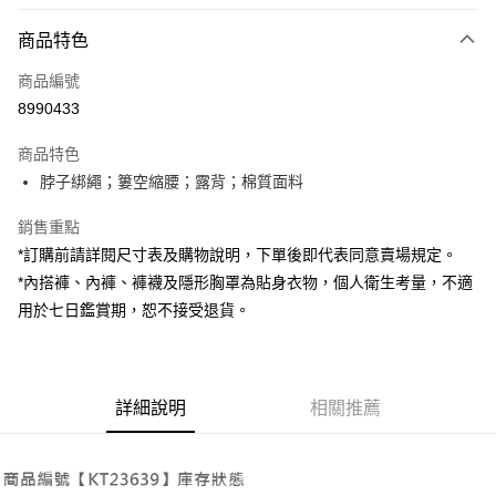
付款方式
商品特色
信用卡一次付款
商品編號
超商取貨付款
8990433
LINE Pay
商品特色
Apple Pay
脖子綁繩；簍空縮腰；露背；棉質面料
街口支付
銷售重點
*訂購前請詳閱尺寸表及購物說明，下單後即代表同意賣場規定。
Google Pay
*內搭褲、內褲、褲襪及隱形胸罩為貼身衣物，個人衛生考量，不適
大哥付你分期
用於七日鑑賞期，恕不接受退貨。
相關說明
【大哥付你分期使用說明】
AFTEE先享後付
1.本服務由台灣大哥大提供，台灣大哥大用戶可立即使用無須另外申請。
2.付款方式選擇「大哥付你分期」，訂單成立後會自動跳轉到大哥付的交易
相關說明
詳細說明
相關推薦
流程，驗證手機門號後，選擇欲分期的期數、繳款截止日，確認付款後即完
【關於「AFTEE先享後付」】
成交易。
ATM付款
AFTEE先享後付是「在收到商品之後才付款」的支付方式。 讓您購物簡單
3.實際核准額度、可分期數及費用金額請依後續交易確認頁面所載為準。
便利好安心！
4.訂單成立30分鐘內，如未前往確認交易或遇審核未通過，訂單將自動取
１．簡單：不需註冊會員、不需綁卡、不需儲值。
運送方式
消。如遇「轉專審核」未通過狀況，表示未達大哥付你分期系統評分，恕無