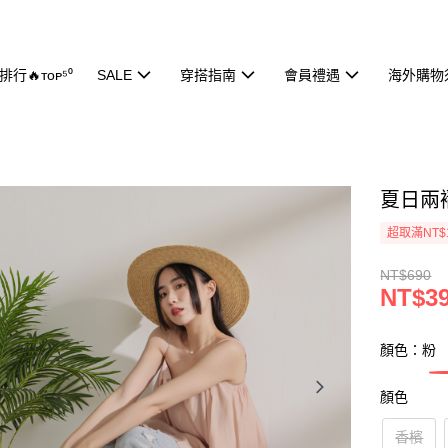
行🔥ᴛᴏᴘ⁵⁰
SALE
穿搭指南
會員禮遇
海外購物
夏日兩褶
超取滿NT$
NT$690
NT$3
顏色：粉
顏色
香檳