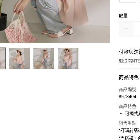
數量
付款與運
超取滿NT$
付款方式
商品特色
信用卡一
商品編號
8973404
超商取貨
商品特色
LINE Pay
可調式
Apple Pay
銷售重點
*訂購前
街口支付
*內搭褲