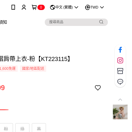
0
中文 (繁體)
TWD
須知
肩帶上衣-粉【KT223115】
1,600免運
國家/地區配送
99
粉
綠
黑