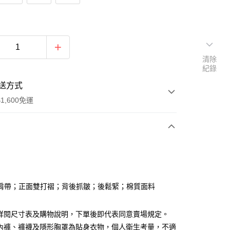
清除
紀錄
送方式
1,600免運
次付款
付款
肩帶；正面雙打褶；背後抓皺；後鬆緊；棉質面料
請詳閱尺寸表及購物說明，下單後即代表同意賣場規定。
、內褲、褲襪及隱形胸罩為貼身衣物，個人衛生考量，不適