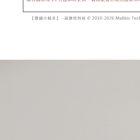
資料（包
是否繳費成
已關閉，請
用，由本
付客戶支
每筆NT$10
3.完整用
【注意事
7-11取貨
１．透過由
交易，需
每筆NT$6
求債權轉
２．關於
付款後7-1
https://aft
每筆NT$6
３．未成
「AFTE
宅配
任。
４．使用「
每筆NT$1
即時審查
結果請求
國家/地區
５．嚴禁
形，恩沛
動。