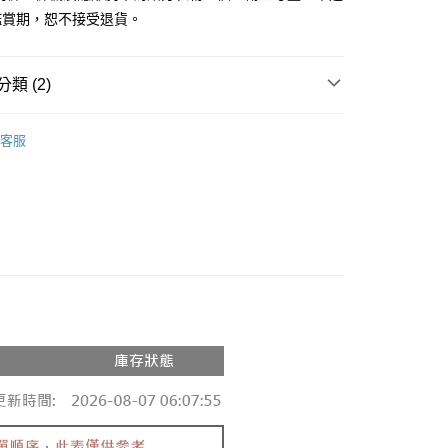
鑑賞期，恕不接受退貨。
y
分期
類 (2)
你分期使用說明】
享後付
由台灣大哥大提供，台灣大哥大用戶可立即使用無須另外申請。
推薦
式選擇「大哥付你分期」，訂單成立後會自動跳轉到大哥付的交易
客服
證手機門號後，選擇欲分期的期數、繳款截止日，確認付款後即
◖背心 ❘ 小可愛 ◗
FTEE先享後付」】
。
先享後付是「在收到商品之後才付款」的支付方式。 讓您購物簡單
准額度、可分期數及費用金額請依後續交易確認頁面所載為準。
心！
立30分鐘內，如未前往確認交易或遇審核未通過，訂單將自動取
：不需註冊會員、不需綁卡、不需儲值。
「轉專審核」未通過狀況，表示未達大哥付你分期系統評分，恕
：只要手機號碼，簡訊認證，即可結帳。
評估內容。
：先確認商品／服務後，再付款。
式說明】
付款
項不併入電信帳單，「大哥付你分期」於每月結算日後寄送繳費提
EE先享後付」結帳流程】
0，滿NT$1,800(含以上)免運費
方式選擇「AFTEE先享後付」後，將跳轉至「AFTEE先享後
訊連結打開帳單後，可選擇「超商條碼／台灣大直營門市／銀行轉
頁面，進行簡訊認證並確認金額後，即可完成結帳。
付／iPASS MONEY」等通路繳費。
家取貨
成立數日內，您將收到繳費通知簡訊。
費通知簡訊後14天內，點擊此簡訊中的連結，可透過四大超商
0，滿NT$1,600(含以上)免運費
項】
網路銀行／等多元方式進行付款，方視為交易完成。
係由「台灣大哥大股份有限公司」（以下簡稱本公司）所提供，讓
：結帳手續完成當下不需立刻繳費，但若您需要取消訂單，請聯
請勿下單
易時，得透過本服務購買商品或服務，並由商店將買賣／分期付
的店家。未經商家同意取消之訂單仍視為有效，需透過AFTEE
金債權讓與本公司後，依約使用本公司帳單繳交帳款。
繳納相關費用。
,000
意付款使用「大哥付你分期」之契約關係目的，商店將以您的個人
否成功請以「AFTEE先享後付 」之結帳頁面顯示為準，若有關於