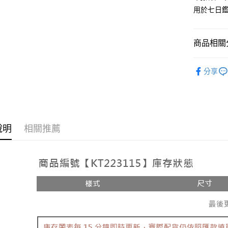
用於七日
Google Pa
大哥付你
相關說明
商品相關分
【大哥付
AFTEE先
1.本服務
人氣商品
2.付款方
相關說明
分享
流程，驗
【上衣】
【關於「A
ATM付款
完成交易
AFTEE
3.實際核
便利好安
4.訂單成
１．簡單
消。如遇
２．便利
運送方式
無法說明
３．安心
說明
相關推薦
【繳款方
全家取貨
1.分期款
【「AFT
醒簡訊。
每筆NT$6
１．於結帳
2.透過簡
付」結帳
帳／街口支
付款後全
２．訂單
３．收到繳
每筆NT$6
【注意事
／ATM／
1.本服務
※ 請注意
已關閉，
用戶於交
絡購買商品
款買賣價
先享後付
每筆NT$10
2.基於同
※ 交易是