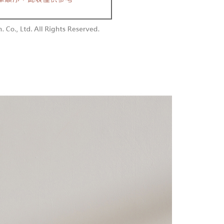
含姓名、電話或地址）提供予台灣大哥大進項蒐集、處理及利
功／繳費後需取消欲退款等相關疑問，請聯繫「AFTEE先享後
勿下單(付取)
公司與您本人進行分期帳單所需資料之確認、核對及更正。
援中心」
https://netprotections.freshdesk.com/support/home
,000
戶服務條款，請詳閱以下連結：
https://oppay.tw/userRule
項】
付款
恩沛科技股份有限公司提供之「AFTEE先享後付」服務完成之
依本服務之必要範圍內提供個人資料，並將交易相關給付款項請
0，滿NT$1,800(含以上)免運費
讓予恩沛科技股份有限公司。
個人資料處理事宜，請瀏覽以下網址：
1取貨
ee.tw/terms/#terms3
0，滿NT$1,600(含以上)免運費
年的使用者請事先徵得法定代理人或監護人之同意方可使用
E先享後付」，若未經同意申辦者引起之損失，本公司不負相關責
AFTEE先享後付」時，將依據個別帳號之用戶狀況，依本公司
00，滿NT$2,500(含以上)免運費
核予不同之上限額度；若仍有額度不足之情形，本公司將視審查
用戶進行身份認證。
配送
查看運費
一人註冊多個帳號或使用他人資訊註冊。若發現惡意使用之情
科技股份有限公司將有權停止該用戶之使用額度並採取法律行