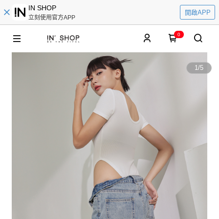
IN SHOP
開啟APP
立刻使用官方APP
0
1
/
5