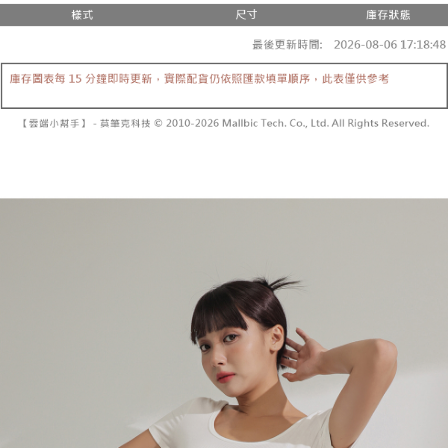
２．便利：只要手機號碼，簡訊認證，即可結帳。
法說明評估內容。
３．安心：先確認商品／服務後，再付款。
全家取貨付款
【繳款方式說明】
1.分期款項不併入電信帳單，「大哥付你分期」於每月結算日後寄送繳費提
每筆NT$60，滿NT$1,800(含以上)免運費
【「AFTEE先享後付」結帳流程】
醒簡訊。
１．於結帳方式選擇「AFTEE先享後付」後，將跳轉至「AFTEE先享後付」
2.透過簡訊連結打開帳單後，可選擇「超商條碼／台灣大直營門市／銀行轉
付款後全家取貨
結帳頁面，進行簡訊認證並確認金額後，即可完成結帳。
帳／街口支付／iPASS MONEY」等通路繳費。
２．訂單成立數日內，您將收到繳費通知簡訊。
每筆NT$60，滿NT$1,600(含以上)免運費
３．收到繳費通知簡訊後14天內，點擊此簡訊中的連結，可透過四大超商／
【注意事項】
ATM／網路銀行／等多元方式進行付款，方視為交易完成。
已關閉，請勿下單
1.本服務係由「台灣大哥大股份有限公司」（以下簡稱本公司）所提供，讓
※ 請注意：結帳手續完成當下不需立刻繳費，但若您需要取消訂單，請聯絡
用戶於交易時，得透過本服務購買商品或服務，並由商店將買賣／分期付款
每筆NT$10,000
購買商品的店家。未經商家同意取消之訂單仍視為有效，需透過AFTEE先享
買賣價金債權讓與本公司後，依約使用本公司帳單繳交帳款。
後付繳納相關費用。
2.基於同意付款使用「大哥付你分期」之契約關係目的，商店將以您的個人
已關閉，請勿下單(付取)
※ 交易是否成功請以「AFTEE先享後付 」之結帳頁面顯示為準，若有關於
資料（包含姓名、電話或地址）提供予台灣大哥大進項蒐集、處理及利用，
是否繳費成功／繳費後需取消欲退款等相關疑問，請聯繫「AFTEE先享後付
每筆NT$10,000
由本公司與您本人進行分期帳單所需資料之確認、核對及更正。
客戶支援中心」
https://netprotections.freshdesk.com/support/home
3.完整用戶服務條款，請詳閱以下連結：
https://oppay.tw/userRule
7-11取貨付款
【注意事項】
１．透過由恩沛科技股份有限公司提供之「AFTEE先享後付」服務完成之交
每筆NT$60，滿NT$1,800(含以上)免運費
易，需依本服務之必要範圍內提供個人資料，並將交易相關給付款項請求債
權轉讓予恩沛科技股份有限公司。
付款後7-11取貨
２．關於個人資料處理事宜，請瀏覽以下網址：
每筆NT$60，滿NT$1,600(含以上)免運費
https://aftee.tw/terms/#terms3
３．未成年的使用者請事先徵得法定代理人或監護人之同意方可使用
宅配
「AFTEE先享後付」，若未經同意申辦者引起之損失，本公司不負相關責
任。
每筆NT$100，滿NT$2,500(含以上)免運費