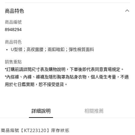
付款方式
商品特色
信用卡一次付款
商品編號
超商取貨付款
8948294
LINE Pay
商品特色
Apple Pay
U型領；高衩露腰；兩釦暗釦；彈性棉質面料
街口支付
銷售重點
*訂購前請詳閱尺寸表及購物說明，下單後即代表同意賣場規定。
Google Pay
*內搭褲、內褲、褲襪及隱形胸罩為貼身衣物，個人衛生考量，不適
大哥付你分期
用於七日鑑賞期，恕不接受退貨。
相關說明
【大哥付你分期使用說明】
AFTEE先享後付
1.本服務由台灣大哥大提供，台灣大哥大用戶可立即使用無須另外申請。
2.付款方式選擇「大哥付你分期」，訂單成立後會自動跳轉到大哥付的交易
相關說明
詳細說明
相關推薦
流程，驗證手機門號後，選擇欲分期的期數、繳款截止日，確認付款後即完
【關於「AFTEE先享後付」】
成交易。
ATM付款
AFTEE先享後付是「在收到商品之後才付款」的支付方式。 讓您購物簡單
3.實際核准額度、可分期數及費用金額請依後續交易確認頁面所載為準。
便利好安心！
4.訂單成立30分鐘內，如未前往確認交易或遇審核未通過，訂單將自動取
１．簡單：不需註冊會員、不需綁卡、不需儲值。
運送方式
消。如遇「轉專審核」未通過狀況，表示未達大哥付你分期系統評分，恕無