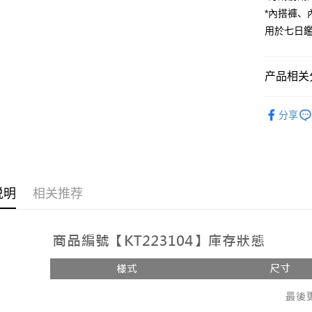
*內搭褲
Google Pa
用於七日
大哥付你
相关说明
【大哥付
产品相关分
AFTEE先
1. 本服
人月租型
相关说明
人气商品
2. 付款
一、關於 A
分享
ATM付款
流程，验
1. 於付
【上衣】
完成交易
窗。
3. 实际
2. 進行
4. 订单
3. 訂單
运送方式
消。如遇 
4. 下訂
容。
AFTEE 
全家取貨
说明
相关推荐
【缴款方
5. 收到
1. 分期
每笔NT$6
APP於四
短信。
2. 通过
付款後全
請留意繳費期
账／街口支付
享有最長 
每笔NT$6
【注意事
繳費期限，
已關閉，
1. 本服
算出。使用
过本服务
定能夠在期
每笔NT$10
本公司后
收到商品與