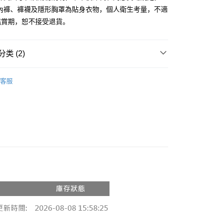
、內褲、褲襪及隱形胸罩為貼身衣物，個人衛生考量，不適
y
鑑賞期，恕不接受退貨。
分期
你分期使用说明】
类 (2)
享后付
务由台湾大哥大提供，电信用户可立即使用无须另外申请。（限个
门号，不开放公司户及预付卡使用）
推荐
方式选择 “大哥付你分期”，订单成立后会自动跳转到大哥付的交易
FTEE先享後付
客服
证手机门号后，选择欲分期的期数、缴款截止日，确认付款后即
款方式選擇AFTEE先享後付，將跳出AFTEE先享後付手機驗證視
◖ 短袖上衣 ◗
。
核准额度、可分期数及费用金额请依后续交易确认页面所载为准。
簡訊驗證之後，即可完成結帳手續。
成立30分钟内，如未前往确认交易或遇审核未通过，订单将自动取
確認後不需事先繳費，商品會配送至您的指定地址。
“转专审核”未通过状况，表示未达系统评分，恕无法说明评估内
完成後，您的手機會收到一封繳費通知簡訊，APP會員則會收到
APP推播通知。
付款
式说明】
商品當下無需繳費，確認無誤後，請再利用繳費通知簡訊或AFTEE
款项不并入电信账单，“大哥付你分期”于每月结算日后寄送缴费提醒
0，满NT$1,800(含以上)免运费
大便利商店‧ATM/網銀等方式進行付款。
短信链接打开账单后，可选择 “超商条码／台湾大直营门市／银行转
家取貨
限為 14 天。唯有下載 AFTEE App 成為 AFTEE 會員者方能
／iPASS MONEY”等通路缴费。
45 天內付款之服務。
0，满NT$1,600(含以上)免运费
项】
為商家向您請款的時間，再加上使用AFTEE可延長的天數所計
請勿下單
务系由 “台湾大哥大股份有限公司”所提供，让用户于交易时，得通
AFTEE下訂可以延長您收到商品前的繳費天數，但無法保證一
购买商品或服务，并由商店将买卖／分期付款买卖价金债权让与
限內收到商品(例如:預購商品或預計到貨時間較長者)。因此無論
,000
，依约使用本公司账单缴交账款。
否，仍需要請您在AFTEE規定的時間內完成繳費。