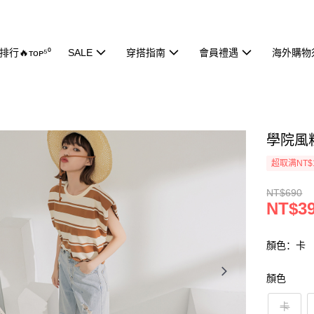
行🔥ᴛᴏᴘ⁵⁰
SALE
穿搭指南
會員禮遇
海外購物
學院風粗
超取满NT$
NT$690
NT$3
顏色：卡
顏色
卡