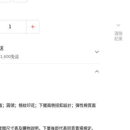
清除
纪录
送
1,600免运
次付款
付款
版；圓領；條紋印花；下擺兩側扭釦設計；彈性棉質面
請詳閱尺寸表及購物說明，下單後即代表同意賣場規定。