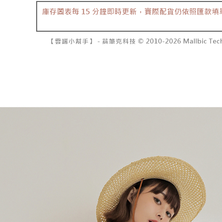
2. 基于
已關閉，請
资料（包
二、付款
每笔NT$10
用，由台
1. 初次
3. 完整
之上限額
7-11取貨
2. 結帳金
3. 目前
每笔NT$6
三、聲明
付款後7-1
「AFTE
每笔NT$6
)所提供，
(包含但不
宅配
予 AFT
集、處理、
每笔NT$1
明』（
http
國家/地區
若款項超過
未成年的
AFTEE。
若您對於
聯繫恩沛
同必要之購
人資料，