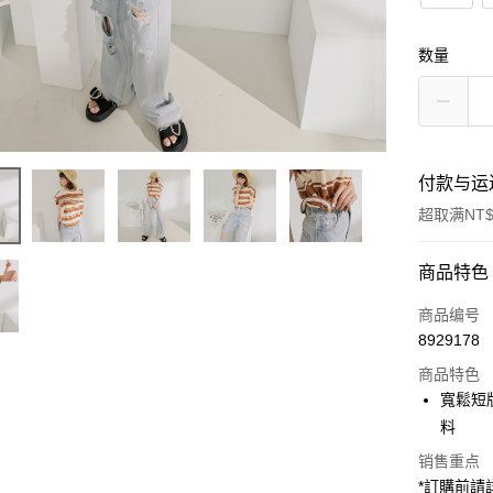
数量
付款与运
超取满NT$
付款方式
商品特色
信用卡一
商品编号
8929178
超商取货
商品特色
LINE Pay
寬鬆短
料
Apple Pay
销售重点
街口支付
*訂購前