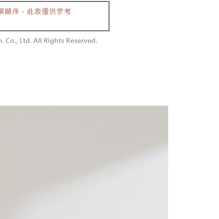
同意付款使用 “大哥付你分期”之契约关系目的，商店将以您的个人
勿下單(付取)
含姓名、电话或地址）提供予台湾大哥大进项收集、处理及利
限制
,000
湾大哥大与本人进行分期账单所需资料之确认、核对及更正。
使用 AFTEE 時，將依認證結果及本公司審查結果，核予每個人不同
用户服务条款，请详阅以下链接：
https://oppay.tw/userRule
度
付款
額須大於NT$30
僅支援台灣會員
0，满NT$1,800(含以上)免运费
條款
1取貨
E先享後付」(下稱本服務)乃由恩沛科技股份有限公司(下稱 AFTEE
0，满NT$1,600(含以上)免运费
並由 AFTEE 向您收取款項。因使用本服務所須提供之個人資料
限於訂購人姓名、電話，收件人姓名、電話、收件地址)，將交付
EE 於本服務必要服務範圍內運用。關於 AFTEE 對於個人資料之蒐
利用，詳參 AFTEE 官網之『個人資料蒐集、處理及利用告知聲
00，满NT$2,500(含以上)免运费
s://aftee.tw/privacypolicy/
）。
配送
查看运费
繳費期限，將根據當次的金額加收年利率 16% 的逾期滯納金。
使用者，請事先徵得法定代理人或監護人之同意方可使用
個人資料之處理、利用有任何疑問，或欲行使相關法律權利，請
科技股份有限公司。若您不同意我們將上開所示之個人資料，連
買訂單資訊提供予 AFTEE ，或讓 AFTEE 蒐集處理利用您的個
請勿選用本服務。