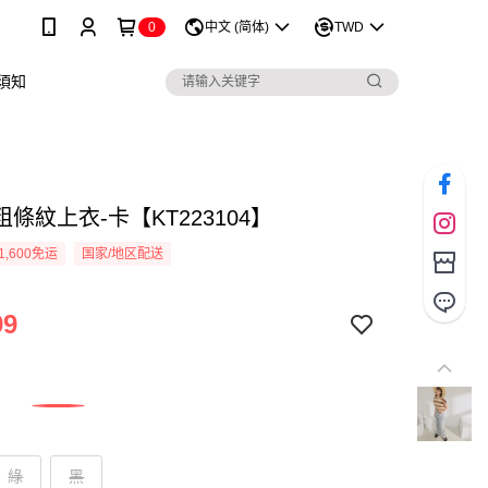
0
中文 (简体)
TWD
須知
條紋上衣-卡【KT223104】
1,600免运
国家/地区配送
99
綠
黑