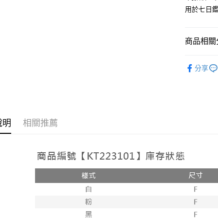
用於七日
Google Pa
大哥付你
相關說明
商品相關分
【大哥付
AFTEE先
1.本服務
人氣商品
2.付款方
相關說明
分享
流程，驗
【上衣】
【關於「A
ATM付款
完成交易
AFTEE
3.實際核
便利好安
4.訂單成
１．簡單
消。如遇
２．便利
運送方式
無法說明
３．安心
說明
相關推薦
【繳款方
全家取貨
1.分期款
【「AFT
醒簡訊。
每筆NT$6
１．於結帳
2.透過簡
付」結帳
帳／街口支
付款後全
２．訂單
３．收到繳
每筆NT$6
【注意事
／ATM／
1.本服務
※ 請注意
已關閉，
用戶於交
絡購買商品
款買賣價
先享後付
每筆NT$10
2.基於同
※ 交易是