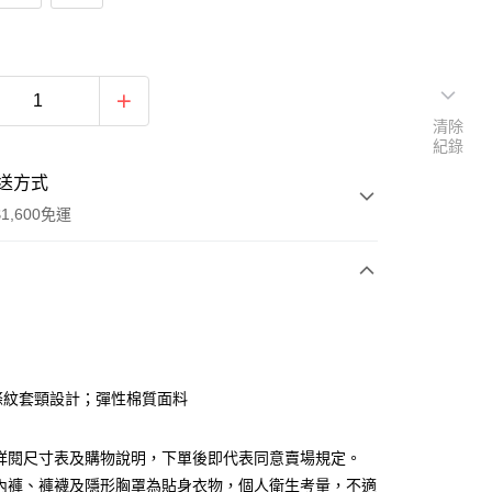
清除
紀錄
送方式
1,600免運
次付款
付款
條紋套頸設計；彈性棉質面料
請詳閱尺寸表及購物說明，下單後即代表同意賣場規定。
、內褲、褲襪及隱形胸罩為貼身衣物，個人衛生考量，不適