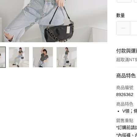
數量
付款與運
超取滿NT$
付款方式
商品特色
信用卡一
商品編號
8926362
超商取貨
商品特色
LINE Pay
V領；
Apple Pay
銷售重點
*訂購前
街口支付
*內搭褲