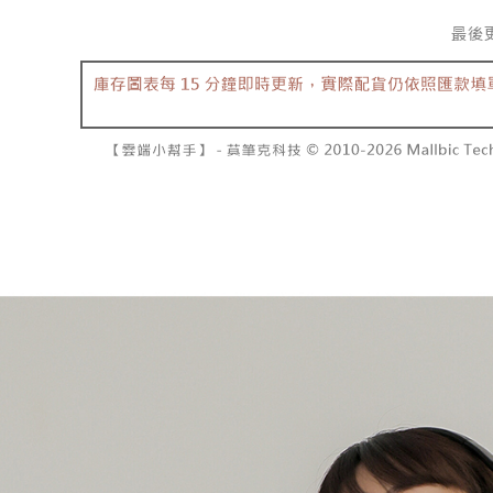
資料（包
是否繳費成
已關閉，請
用，由本
付客戶支
每筆NT$10
3.完整用
【注意事
7-11取貨
１．透過由
交易，需
每筆NT$6
求債權轉
２．關於
付款後7-1
https://aft
每筆NT$6
３．未成
「AFTE
宅配
任。
４．使用「
每筆NT$1
即時審查
結果請求
國家/地區
５．嚴禁
形，恩沛
動。