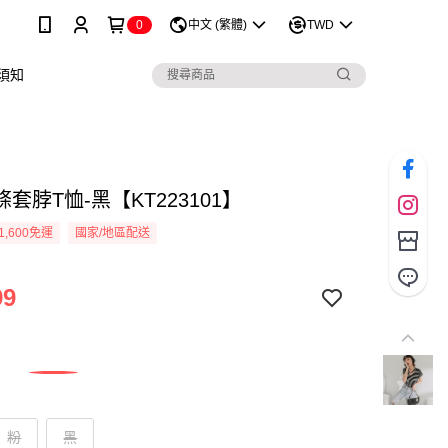
0
中文 (繁體)
TWD
須知
套脖T恤-黑【KT223101】
1,600免運
國家/地區配送
99
粉
黑