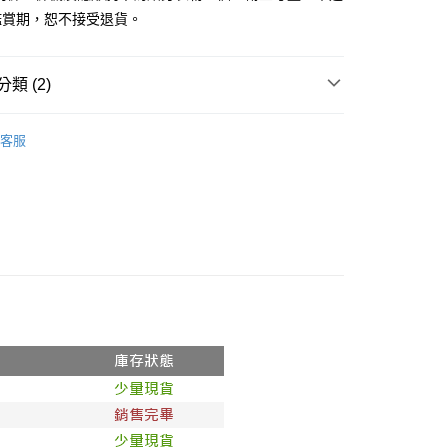
鑑賞期，恕不接受退貨。
y
分期
類 (2)
你分期使用說明】
享後付
由台灣大哥大提供，台灣大哥大用戶可立即使用無須另外申請。
推薦
式選擇「大哥付你分期」，訂單成立後會自動跳轉到大哥付的交易
客服
證手機門號後，選擇欲分期的期數、繳款截止日，確認付款後即
◖ T-SHIRT ◗
FTEE先享後付」】
。
先享後付是「在收到商品之後才付款」的支付方式。 讓您購物簡單
准額度、可分期數及費用金額請依後續交易確認頁面所載為準。
心！
立30分鐘內，如未前往確認交易或遇審核未通過，訂單將自動取
：不需註冊會員、不需綁卡、不需儲值。
「轉專審核」未通過狀況，表示未達大哥付你分期系統評分，恕
：只要手機號碼，簡訊認證，即可結帳。
評估內容。
：先確認商品／服務後，再付款。
式說明】
付款
項不併入電信帳單，「大哥付你分期」於每月結算日後寄送繳費提
EE先享後付」結帳流程】
0，滿NT$1,800(含以上)免運費
方式選擇「AFTEE先享後付」後，將跳轉至「AFTEE先享後
訊連結打開帳單後，可選擇「超商條碼／台灣大直營門市／銀行轉
頁面，進行簡訊認證並確認金額後，即可完成結帳。
付／iPASS MONEY」等通路繳費。
家取貨
成立數日內，您將收到繳費通知簡訊。
費通知簡訊後14天內，點擊此簡訊中的連結，可透過四大超商
0，滿NT$1,600(含以上)免運費
項】
網路銀行／等多元方式進行付款，方視為交易完成。
係由「台灣大哥大股份有限公司」（以下簡稱本公司）所提供，讓
：結帳手續完成當下不需立刻繳費，但若您需要取消訂單，請聯
請勿下單
易時，得透過本服務購買商品或服務，並由商店將買賣／分期付
的店家。未經商家同意取消之訂單仍視為有效，需透過AFTEE
金債權讓與本公司後，依約使用本公司帳單繳交帳款。
繳納相關費用。
,000
意付款使用「大哥付你分期」之契約關係目的，商店將以您的個人
否成功請以「AFTEE先享後付 」之結帳頁面顯示為準，若有關於