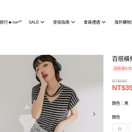
行🔥ᴛᴏᴘ⁵⁰
SALE
穿搭指南
會員禮遇
海外購物
百搭橫條
超取滿NT$
NT$690
NT$3
顏色：黑
顏色
白