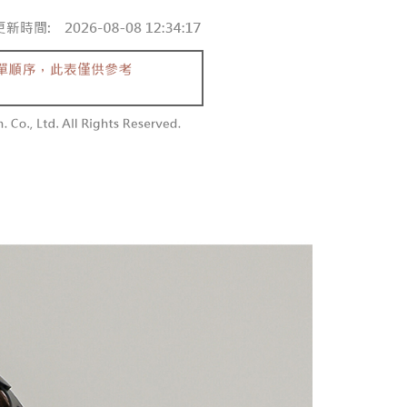
含姓名、電話或地址）提供予台灣大哥大進項蒐集、處理及利
功／繳費後需取消欲退款等相關疑問，請聯繫「AFTEE先享後
勿下單(付取)
公司與您本人進行分期帳單所需資料之確認、核對及更正。
援中心」
https://netprotections.freshdesk.com/support/home
,000
戶服務條款，請詳閱以下連結：
https://oppay.tw/userRule
項】
付款
恩沛科技股份有限公司提供之「AFTEE先享後付」服務完成之
依本服務之必要範圍內提供個人資料，並將交易相關給付款項請
0，滿NT$1,800(含以上)免運費
讓予恩沛科技股份有限公司。
個人資料處理事宜，請瀏覽以下網址：
1取貨
ee.tw/terms/#terms3
0，滿NT$1,600(含以上)免運費
年的使用者請事先徵得法定代理人或監護人之同意方可使用
E先享後付」，若未經同意申辦者引起之損失，本公司不負相關責
AFTEE先享後付」時，將依據個別帳號之用戶狀況，依本公司
00，滿NT$2,500(含以上)免運費
核予不同之上限額度；若仍有額度不足之情形，本公司將視審查
用戶進行身份認證。
配送
查看運費
一人註冊多個帳號或使用他人資訊註冊。若發現惡意使用之情
科技股份有限公司將有權停止該用戶之使用額度並採取法律行