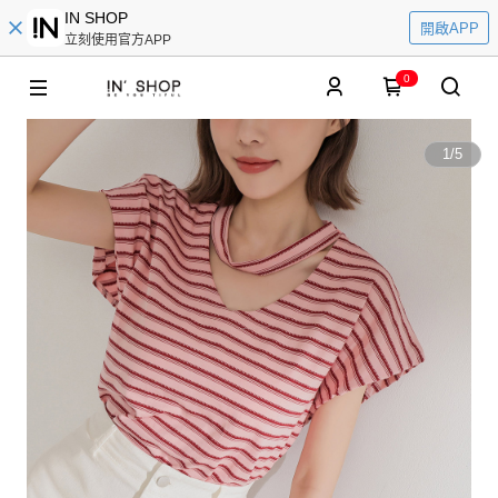
IN SHOP
開啟APP
立刻使用官方APP
0
1
/
5