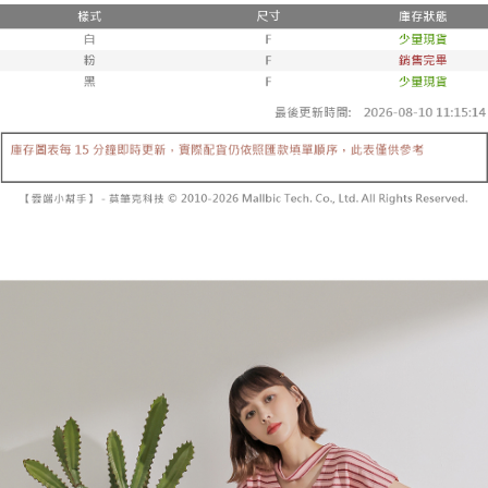
２．便利：只要手機號碼，簡訊認證，即可結帳。
法說明評估內容。
３．安心：先確認商品／服務後，再付款。
全家取貨付款
【繳款方式說明】
1.分期款項不併入電信帳單，「大哥付你分期」於每月結算日後寄送繳費提
每筆NT$60，滿NT$1,800(含以上)免運費
【「AFTEE先享後付」結帳流程】
醒簡訊。
１．於結帳方式選擇「AFTEE先享後付」後，將跳轉至「AFTEE先享後付」
2.透過簡訊連結打開帳單後，可選擇「超商條碼／台灣大直營門市／銀行轉
付款後全家取貨
結帳頁面，進行簡訊認證並確認金額後，即可完成結帳。
帳／街口支付／iPASS MONEY」等通路繳費。
２．訂單成立數日內，您將收到繳費通知簡訊。
每筆NT$60，滿NT$1,600(含以上)免運費
３．收到繳費通知簡訊後14天內，點擊此簡訊中的連結，可透過四大超商／
【注意事項】
ATM／網路銀行／等多元方式進行付款，方視為交易完成。
已關閉，請勿下單
1.本服務係由「台灣大哥大股份有限公司」（以下簡稱本公司）所提供，讓
※ 請注意：結帳手續完成當下不需立刻繳費，但若您需要取消訂單，請聯絡
用戶於交易時，得透過本服務購買商品或服務，並由商店將買賣／分期付款
每筆NT$10,000
購買商品的店家。未經商家同意取消之訂單仍視為有效，需透過AFTEE先享
買賣價金債權讓與本公司後，依約使用本公司帳單繳交帳款。
後付繳納相關費用。
2.基於同意付款使用「大哥付你分期」之契約關係目的，商店將以您的個人
已關閉，請勿下單(付取)
※ 交易是否成功請以「AFTEE先享後付 」之結帳頁面顯示為準，若有關於
資料（包含姓名、電話或地址）提供予台灣大哥大進項蒐集、處理及利用，
是否繳費成功／繳費後需取消欲退款等相關疑問，請聯繫「AFTEE先享後付
每筆NT$10,000
由本公司與您本人進行分期帳單所需資料之確認、核對及更正。
客戶支援中心」
https://netprotections.freshdesk.com/support/home
3.完整用戶服務條款，請詳閱以下連結：
https://oppay.tw/userRule
7-11取貨付款
【注意事項】
１．透過由恩沛科技股份有限公司提供之「AFTEE先享後付」服務完成之交
每筆NT$60，滿NT$1,800(含以上)免運費
易，需依本服務之必要範圍內提供個人資料，並將交易相關給付款項請求債
權轉讓予恩沛科技股份有限公司。
付款後7-11取貨
２．關於個人資料處理事宜，請瀏覽以下網址：
每筆NT$60，滿NT$1,600(含以上)免運費
https://aftee.tw/terms/#terms3
３．未成年的使用者請事先徵得法定代理人或監護人之同意方可使用
宅配
「AFTEE先享後付」，若未經同意申辦者引起之損失，本公司不負相關責
任。
每筆NT$100，滿NT$2,500(含以上)免運費