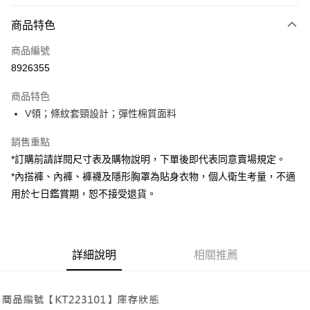
付款方式
商品特色
信用卡一次付款
商品編號
超商取貨付款
8926355
LINE Pay
商品特色
Apple Pay
V領；條紋套頸設計；彈性棉質面料
街口支付
銷售重點
*訂購前請詳閱尺寸表及購物說明，下單後即代表同意賣場規定。
Google Pay
*內搭褲、內褲、褲襪及隱形胸罩為貼身衣物，個人衛生考量，不適
大哥付你分期
用於七日鑑賞期，恕不接受退貨。
相關說明
【大哥付你分期使用說明】
AFTEE先享後付
1.本服務由台灣大哥大提供，台灣大哥大用戶可立即使用無須另外申請。
2.付款方式選擇「大哥付你分期」，訂單成立後會自動跳轉到大哥付的交易
相關說明
詳細說明
相關推薦
流程，驗證手機門號後，選擇欲分期的期數、繳款截止日，確認付款後即完
【關於「AFTEE先享後付」】
成交易。
ATM付款
AFTEE先享後付是「在收到商品之後才付款」的支付方式。 讓您購物簡單
3.實際核准額度、可分期數及費用金額請依後續交易確認頁面所載為準。
便利好安心！
4.訂單成立30分鐘內，如未前往確認交易或遇審核未通過，訂單將自動取
１．簡單：不需註冊會員、不需綁卡、不需儲值。
運送方式
消。如遇「轉專審核」未通過狀況，表示未達大哥付你分期系統評分，恕無