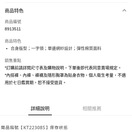
付款方式
商品特色
信用卡一次付款
商品編號
超商取貨付款
8913511
LINE Pay
商品特色
Apple Pay
合身版型；一字領；單邊網紗設計；彈性棉質面料
街口支付
銷售重點
*訂購前請詳閱尺寸表及購物說明，下單後即代表同意賣場規定。
Google Pay
*內搭褲、內褲、褲襪及隱形胸罩為貼身衣物，個人衛生考量，不適
大哥付你分期
用於七日鑑賞期，恕不接受退貨。
相關說明
【大哥付你分期使用說明】
AFTEE先享後付
1.本服務由台灣大哥大提供，台灣大哥大用戶可立即使用無須另外申請。
2.付款方式選擇「大哥付你分期」，訂單成立後會自動跳轉到大哥付的交易
相關說明
詳細說明
相關推薦
流程，驗證手機門號後，選擇欲分期的期數、繳款截止日，確認付款後即完
【關於「AFTEE先享後付」】
成交易。
ATM付款
AFTEE先享後付是「在收到商品之後才付款」的支付方式。 讓您購物簡單
3.實際核准額度、可分期數及費用金額請依後續交易確認頁面所載為準。
便利好安心！
4.訂單成立30分鐘內，如未前往確認交易或遇審核未通過，訂單將自動取
１．簡單：不需註冊會員、不需綁卡、不需儲值。
運送方式
消。如遇「轉專審核」未通過狀況，表示未達大哥付你分期系統評分，恕無