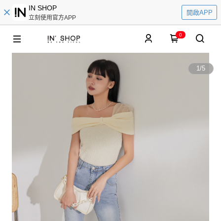
IN SHOP
開啟APP
立刻使用官方APP
0
1
/
5