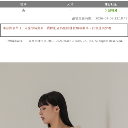
２．便利：只要手機號碼，簡訊認證，即可結帳。
法說明評估內容。
３．安心：先確認商品／服務後，再付款。
全家取貨付款
【繳款方式說明】
1.分期款項不併入電信帳單，「大哥付你分期」於每月結算日後寄送繳費提
每筆NT$60，滿NT$1,800(含以上)免運費
【「AFTEE先享後付」結帳流程】
醒簡訊。
１．於結帳方式選擇「AFTEE先享後付」後，將跳轉至「AFTEE先享後付」
2.透過簡訊連結打開帳單後，可選擇「超商條碼／台灣大直營門市／銀行轉
付款後全家取貨
結帳頁面，進行簡訊認證並確認金額後，即可完成結帳。
帳／街口支付／iPASS MONEY」等通路繳費。
２．訂單成立數日內，您將收到繳費通知簡訊。
每筆NT$60，滿NT$1,600(含以上)免運費
３．收到繳費通知簡訊後14天內，點擊此簡訊中的連結，可透過四大超商／
【注意事項】
ATM／網路銀行／等多元方式進行付款，方視為交易完成。
已關閉，請勿下單
1.本服務係由「台灣大哥大股份有限公司」（以下簡稱本公司）所提供，讓
※ 請注意：結帳手續完成當下不需立刻繳費，但若您需要取消訂單，請聯絡
用戶於交易時，得透過本服務購買商品或服務，並由商店將買賣／分期付款
每筆NT$10,000
購買商品的店家。未經商家同意取消之訂單仍視為有效，需透過AFTEE先享
買賣價金債權讓與本公司後，依約使用本公司帳單繳交帳款。
後付繳納相關費用。
2.基於同意付款使用「大哥付你分期」之契約關係目的，商店將以您的個人
已關閉，請勿下單(付取)
※ 交易是否成功請以「AFTEE先享後付 」之結帳頁面顯示為準，若有關於
資料（包含姓名、電話或地址）提供予台灣大哥大進項蒐集、處理及利用，
是否繳費成功／繳費後需取消欲退款等相關疑問，請聯繫「AFTEE先享後付
每筆NT$10,000
由本公司與您本人進行分期帳單所需資料之確認、核對及更正。
客戶支援中心」
https://netprotections.freshdesk.com/support/home
3.完整用戶服務條款，請詳閱以下連結：
https://oppay.tw/userRule
7-11取貨付款
【注意事項】
１．透過由恩沛科技股份有限公司提供之「AFTEE先享後付」服務完成之交
每筆NT$60，滿NT$1,800(含以上)免運費
易，需依本服務之必要範圍內提供個人資料，並將交易相關給付款項請求債
權轉讓予恩沛科技股份有限公司。
付款後7-11取貨
２．關於個人資料處理事宜，請瀏覽以下網址：
每筆NT$60，滿NT$1,600(含以上)免運費
https://aftee.tw/terms/#terms3
３．未成年的使用者請事先徵得法定代理人或監護人之同意方可使用
宅配
「AFTEE先享後付」，若未經同意申辦者引起之損失，本公司不負相關責
任。
每筆NT$100，滿NT$2,500(含以上)免運費