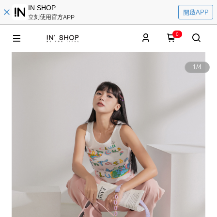
IN SHOP
開啟APP
立刻使用官方APP
0
1
/
4