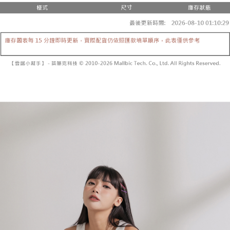
２．便利：只要手機號碼，簡訊認證，即可結帳。
法說明評估內容。
３．安心：先確認商品／服務後，再付款。
全家取貨付款
【繳款方式說明】
1.分期款項不併入電信帳單，「大哥付你分期」於每月結算日後寄送繳費提
每筆NT$60，滿NT$1,800(含以上)免運費
【「AFTEE先享後付」結帳流程】
醒簡訊。
１．於結帳方式選擇「AFTEE先享後付」後，將跳轉至「AFTEE先享後付」
2.透過簡訊連結打開帳單後，可選擇「超商條碼／台灣大直營門市／銀行轉
付款後全家取貨
結帳頁面，進行簡訊認證並確認金額後，即可完成結帳。
帳／街口支付／iPASS MONEY」等通路繳費。
２．訂單成立數日內，您將收到繳費通知簡訊。
每筆NT$60，滿NT$1,600(含以上)免運費
３．收到繳費通知簡訊後14天內，點擊此簡訊中的連結，可透過四大超商／
【注意事項】
ATM／網路銀行／等多元方式進行付款，方視為交易完成。
已關閉，請勿下單
1.本服務係由「台灣大哥大股份有限公司」（以下簡稱本公司）所提供，讓
※ 請注意：結帳手續完成當下不需立刻繳費，但若您需要取消訂單，請聯絡
用戶於交易時，得透過本服務購買商品或服務，並由商店將買賣／分期付款
每筆NT$10,000
購買商品的店家。未經商家同意取消之訂單仍視為有效，需透過AFTEE先享
買賣價金債權讓與本公司後，依約使用本公司帳單繳交帳款。
後付繳納相關費用。
2.基於同意付款使用「大哥付你分期」之契約關係目的，商店將以您的個人
已關閉，請勿下單(付取)
※ 交易是否成功請以「AFTEE先享後付 」之結帳頁面顯示為準，若有關於
資料（包含姓名、電話或地址）提供予台灣大哥大進項蒐集、處理及利用，
是否繳費成功／繳費後需取消欲退款等相關疑問，請聯繫「AFTEE先享後付
每筆NT$10,000
由本公司與您本人進行分期帳單所需資料之確認、核對及更正。
客戶支援中心」
https://netprotections.freshdesk.com/support/home
3.完整用戶服務條款，請詳閱以下連結：
https://oppay.tw/userRule
7-11取貨付款
【注意事項】
１．透過由恩沛科技股份有限公司提供之「AFTEE先享後付」服務完成之交
每筆NT$60，滿NT$1,800(含以上)免運費
易，需依本服務之必要範圍內提供個人資料，並將交易相關給付款項請求債
權轉讓予恩沛科技股份有限公司。
付款後7-11取貨
２．關於個人資料處理事宜，請瀏覽以下網址：
每筆NT$60，滿NT$1,600(含以上)免運費
https://aftee.tw/terms/#terms3
３．未成年的使用者請事先徵得法定代理人或監護人之同意方可使用
宅配
「AFTEE先享後付」，若未經同意申辦者引起之損失，本公司不負相關責
任。
每筆NT$100，滿NT$2,500(含以上)免運費