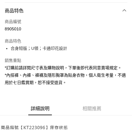
付款方式
商品特色
信用卡一次付款
商品編號
超商取貨付款
8905010
LINE Pay
商品特色
Apple Pay
合身短版；U領；卡通印花設計
街口支付
銷售重點
*訂購前請詳閱尺寸表及購物說明，下單後即代表同意賣場規定。
Google Pay
*內搭褲、內褲、褲襪及隱形胸罩為貼身衣物，個人衛生考量，不適
大哥付你分期
用於七日鑑賞期，恕不接受退貨。
相關說明
【大哥付你分期使用說明】
AFTEE先享後付
1.本服務由台灣大哥大提供，台灣大哥大用戶可立即使用無須另外申請。
2.付款方式選擇「大哥付你分期」，訂單成立後會自動跳轉到大哥付的交易
相關說明
詳細說明
相關推薦
流程，驗證手機門號後，選擇欲分期的期數、繳款截止日，確認付款後即完
【關於「AFTEE先享後付」】
成交易。
ATM付款
AFTEE先享後付是「在收到商品之後才付款」的支付方式。 讓您購物簡單
3.實際核准額度、可分期數及費用金額請依後續交易確認頁面所載為準。
便利好安心！
4.訂單成立30分鐘內，如未前往確認交易或遇審核未通過，訂單將自動取
１．簡單：不需註冊會員、不需綁卡、不需儲值。
運送方式
消。如遇「轉專審核」未通過狀況，表示未達大哥付你分期系統評分，恕無