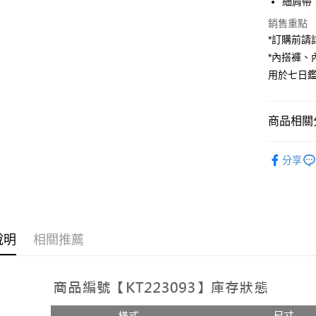
細肩帶
Apple Pay
銷售重點
*訂購前
街口支付
*內搭褲
用於七日
Google Pa
大哥付你
相關說明
商品相關分
【大哥付
AFTEE先
1.本服務
人氣商品
2.付款方
相關說明
分享
流程，驗
【上衣】
【關於「A
ATM付款
完成交易
AFTEE
3.實際核
便利好安
4.訂單成
１．簡單
消。如遇
２．便利
運送方式
無法說明
３．安心
說明
相關推薦
【繳款方
全家取貨
1.分期款
【「AFT
醒簡訊。
每筆NT$6
１．於結帳
2.透過簡
付」結帳
帳／街口支
付款後全
２．訂單
３．收到繳