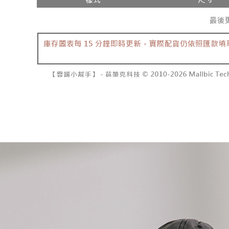
每筆NT$6
【注意事
／ATM／
1.本服務
※ 請注意
已關閉，
用戶於交
絡購買商品
款買賣價
先享後付
每筆NT$10
2.基於同
※ 交易是
資料（包
是否繳費成
已關閉，請
用，由本
付客戶支
每筆NT$10
3.完整用
【注意事
7-11取貨
１．透過由
交易，需
每筆NT$6
求債權轉
２．關於
付款後7-1
https://aft
每筆NT$6
３．未成
「AFTE
宅配
任。
４．使用「
每筆NT$1
即時審查
結果請求
國家/地區
５．嚴禁
形，恩沛
動。