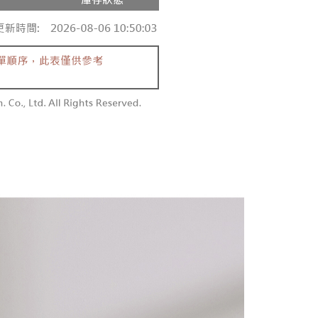
0，滿NT$1,600(含以上)免運費
項】
網路銀行／等多元方式進行付款，方視為交易完成。
係由「台灣大哥大股份有限公司」（以下簡稱本公司）所提供，讓
：結帳手續完成當下不需立刻繳費，但若您需要取消訂單，請聯
請勿下單
易時，得透過本服務購買商品或服務，並由商店將買賣／分期付
的店家。未經商家同意取消之訂單仍視為有效，需透過AFTEE
金債權讓與本公司後，依約使用本公司帳單繳交帳款。
繳納相關費用。
,000
意付款使用「大哥付你分期」之契約關係目的，商店將以您的個人
否成功請以「AFTEE先享後付 」之結帳頁面顯示為準，若有關於
含姓名、電話或地址）提供予台灣大哥大進項蒐集、處理及利
功／繳費後需取消欲退款等相關疑問，請聯繫「AFTEE先享後
勿下單(付取)
公司與您本人進行分期帳單所需資料之確認、核對及更正。
援中心」
https://netprotections.freshdesk.com/support/home
,000
戶服務條款，請詳閱以下連結：
https://oppay.tw/userRule
項】
付款
恩沛科技股份有限公司提供之「AFTEE先享後付」服務完成之
依本服務之必要範圍內提供個人資料，並將交易相關給付款項請
0，滿NT$1,800(含以上)免運費
讓予恩沛科技股份有限公司。
個人資料處理事宜，請瀏覽以下網址：
1取貨
ee.tw/terms/#terms3
0，滿NT$1,600(含以上)免運費
年的使用者請事先徵得法定代理人或監護人之同意方可使用
E先享後付」，若未經同意申辦者引起之損失，本公司不負相關責
AFTEE先享後付」時，將依據個別帳號之用戶狀況，依本公司
00，滿NT$2,500(含以上)免運費
核予不同之上限額度；若仍有額度不足之情形，本公司將視審查
用戶進行身份認證。
配送
查看運費
一人註冊多個帳號或使用他人資訊註冊。若發現惡意使用之情
科技股份有限公司將有權停止該用戶之使用額度並採取法律行