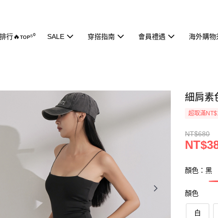
行🔥ᴛᴏᴘ⁵⁰
SALE
穿搭指南
會員禮遇
海外購物
細肩素色
超取滿NT$
NT$680
NT$3
顏色：黑
顏色
白