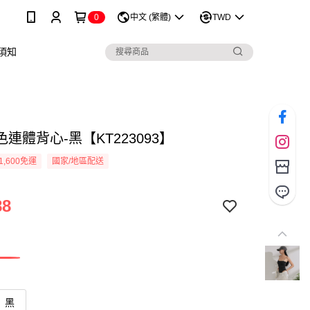
0
中文 (繁體)
TWD
須知
連體背心-黑【KT223093】
1,600免運
國家/地區配送
88
黑