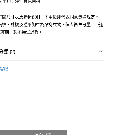
；平口；彈性棉質面料
請詳閱尺寸表及購物說明，下單後即代表同意賣場規定。
、內褲、褲襪及隱形胸罩為貼身衣物，個人衛生考量，不適
鑑賞期，恕不接受退貨。
y
分期
類 (2)
你分期使用說明】
享後付
由台灣大哥大提供，台灣大哥大用戶可立即使用無須另外申請。
推薦
式選擇「大哥付你分期」，訂單成立後會自動跳轉到大哥付的交易
客服
證手機門號後，選擇欲分期的期數、繳款截止日，確認付款後即
◖背心 ❘ 小可愛 ◗
FTEE先享後付」】
。
先享後付是「在收到商品之後才付款」的支付方式。 讓您購物簡單
准額度、可分期數及費用金額請依後續交易確認頁面所載為準。
心！
立30分鐘內，如未前往確認交易或遇審核未通過，訂單將自動取
：不需註冊會員、不需綁卡、不需儲值。
「轉專審核」未通過狀況，表示未達大哥付你分期系統評分，恕
：只要手機號碼，簡訊認證，即可結帳。
評估內容。
：先確認商品／服務後，再付款。
式說明】
付款
項不併入電信帳單，「大哥付你分期」於每月結算日後寄送繳費提
EE先享後付」結帳流程】
0，滿NT$1,800(含以上)免運費
方式選擇「AFTEE先享後付」後，將跳轉至「AFTEE先享後
訊連結打開帳單後，可選擇「超商條碼／台灣大直營門市／銀行轉
頁面，進行簡訊認證並確認金額後，即可完成結帳。
付／iPASS MONEY」等通路繳費。
家取貨
成立數日內，您將收到繳費通知簡訊。
費通知簡訊後14天內，點擊此簡訊中的連結，可透過四大超商