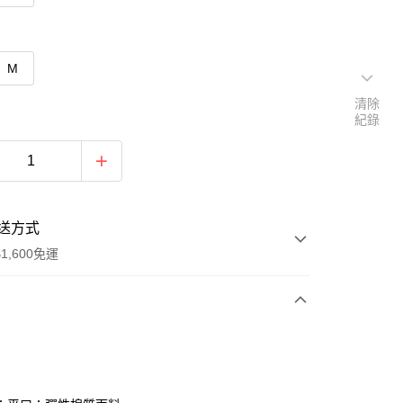
M
清除
紀錄
送方式
1,600免運
次付款
付款