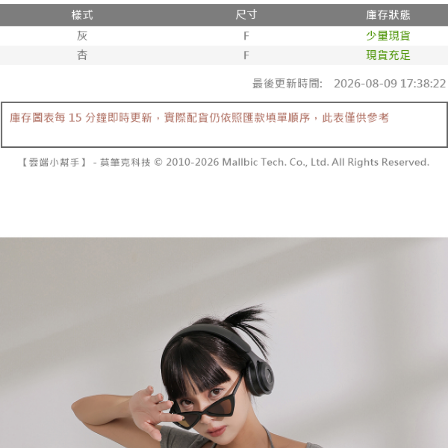
3. 訂單確認後不需事先繳費，商品會配送至您的指定地址。
消。如遇 “转专审核”未通过状况，表示未达系统评分，恕无法说明评估内
4. 下訂完成後，您的手機會收到一封繳費通知簡訊，APP會員則會收到
全家取貨付款
容。
AFTEE APP推播通知。
【缴款方式说明】
每笔NT$60，满NT$1,800(含以上)免运费
5. 收到商品當下無需繳費，確認無誤後，請再利用繳費通知簡訊或AFTEE
1. 分期款项不并入电信账单，“大哥付你分期”于每月结算日后寄送缴费提醒
APP於四大便利商店‧ATM/網銀等方式進行付款。
短信。
付款後全家取貨
2. 通过短信链接打开账单后，可选择 “超商条码／台湾大直营门市／银行转
請留意繳費期限為 14 天。唯有下載 AFTEE App 成為 AFTEE 會員者方能享
每笔NT$60，满NT$1,600(含以上)免运费
账／街口支付／iPASS MONEY”等通路缴费。
有最長 45 天內付款之服務。
已關閉，請勿下單
【注意事项】
繳費期限，為商家向您請款的時間，再加上使用AFTEE可延長的天數所計算
1. 本服务系由 “台湾大哥大股份有限公司”所提供，让用户于交易时，得通过
每笔NT$10,000
出。使用AFTEE下訂可以延長您收到商品前的繳費天數，但無法保證一定能
本服务购买商品或服务，并由商店将买卖／分期付款买卖价金债权让与本公
夠在期限內收到商品(例如:預購商品或預計到貨時間較長者)。因此無論收到
司后，依约使用本公司账单缴交账款。
已關閉，請勿下單(付取)
商品與否，仍需要請您在AFTEE規定的時間內完成繳費。
2. 基于同意付款使用 “大哥付你分期”之契约关系目的，商店将以您的个人资
每笔NT$10,000
料（包含姓名、电话或地址）提供予台湾大哥大进项收集、处理及利用，由
二、付款限制
台湾大哥大与本人进行分期账单所需资料之确认、核对及更正。
1. 初次使用 AFTEE 時，將依認證結果及本公司審查結果，核予每個人不同
7-11取貨付款
3. 完整用户服务条款，请详阅以下链接：
https://oppay.tw/userRule
之上限額度
2. 結帳金額須大於NT$30
每笔NT$60，满NT$1,800(含以上)免运费
3. 目前僅支援台灣會員
付款後7-11取貨
三、聲明條款
每笔NT$60，满NT$1,600(含以上)免运费
「AFTEE先享後付」(下稱本服務)乃由恩沛科技股份有限公司(下稱 AFTEE )
所提供，並由 AFTEE 向您收取款項。因使用本服務所須提供之個人資料(包
宅配
含但不限於訂購人姓名、電話，收件人姓名、電話、收件地址)，將交付予
AFTEE 於本服務必要服務範圍內運用。關於 AFTEE 對於個人資料之蒐集、
每笔NT$100，满NT$2,500(含以上)免运费