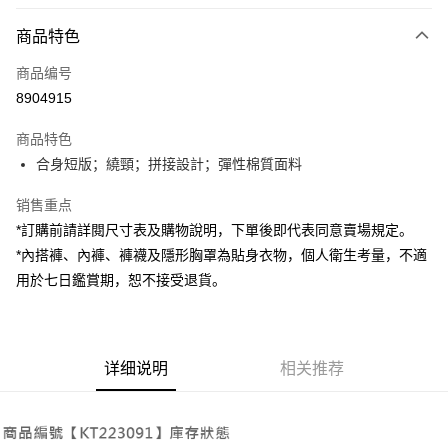
付款方式
商品特色
信用卡一次付款
商品编号
超商取货付款
8904915
LINE Pay
商品特色
Apple Pay
合身短版；繞頸；拼接設計；彈性棉質面料
街口支付
销售重点
*訂購前請詳閱尺寸表及購物說明，下單後即代表同意賣場規定。
Google Pay
*內搭褲、內褲、褲襪及隱形胸罩為貼身衣物，個人衛生考量，不適
大哥付你分期
用於七日鑑賞期，恕不接受退貨。
相关说明
【大哥付你分期使用说明】
AFTEE先享后付
1. 本服务由台湾大哥大提供，电信用户可立即使用无须另外申请。（限个人
月租型门号，不开放公司户及预付卡使用）
相关说明
详细说明
相关推荐
2. 付款方式选择 “大哥付你分期”，订单成立后会自动跳转到大哥付的交易流
一、關於 AFTEE先享後付
程，验证手机门号后，选择欲分期的期数、缴款截止日，确认付款后即完成
ATM付款
1. 於付款方式選擇AFTEE先享後付，將跳出AFTEE先享後付手機驗證視
交易。
窗。
3. 实际核准额度、可分期数及费用金额请依后续交易确认页面所载为准。
2. 進行簡訊驗證之後，即可完成結帳手續。
运送方式
4. 订单成立30分钟内，如未前往确认交易或遇审核未通过，订单将自动取