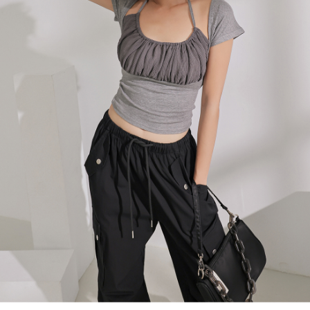
處理、利用，詳參 AFTEE 官網之『個人資料蒐集、處理及利用告知聲明』
（
https://aftee.tw/privacypolicy/
）。
國家/地區配送
查看运费
若款項超過繳費期限，將根據當次的金額加收年利率 16% 的逾期滯納金。
未成年的使用者，請事先徵得法定代理人或監護人之同意方可使用
AFTEE。
若您對於個人資料之處理、利用有任何疑問，或欲行使相關法律權利，請聯
繫恩沛科技股份有限公司。若您不同意我們將上開所示之個人資料，連同必
要之購買訂單資訊提供予 AFTEE ，或讓 AFTEE 蒐集處理利用您的個人資
料，請勿選用本服務。