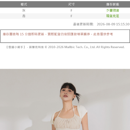
3. 訂單確認後不需事先繳費，商品會配送至您的指定地址。
消。如遇 “转专审核”未通过状况，表示未达系统评分，恕无法说明评估内
4. 下訂完成後，您的手機會收到一封繳費通知簡訊，APP會員則會收到
全家取貨付款
容。
AFTEE APP推播通知。
【缴款方式说明】
每笔NT$60，满NT$1,800(含以上)免运费
5. 收到商品當下無需繳費，確認無誤後，請再利用繳費通知簡訊或AFTEE
1. 分期款项不并入电信账单，“大哥付你分期”于每月结算日后寄送缴费提醒
APP於四大便利商店‧ATM/網銀等方式進行付款。
短信。
付款後全家取貨
2. 通过短信链接打开账单后，可选择 “超商条码／台湾大直营门市／银行转
請留意繳費期限為 14 天。唯有下載 AFTEE App 成為 AFTEE 會員者方能享
每笔NT$60，满NT$1,600(含以上)免运费
账／街口支付／iPASS MONEY”等通路缴费。
有最長 45 天內付款之服務。
已關閉，請勿下單
【注意事项】
繳費期限，為商家向您請款的時間，再加上使用AFTEE可延長的天數所計算
1. 本服务系由 “台湾大哥大股份有限公司”所提供，让用户于交易时，得通过
每笔NT$10,000
出。使用AFTEE下訂可以延長您收到商品前的繳費天數，但無法保證一定能
本服务购买商品或服务，并由商店将买卖／分期付款买卖价金债权让与本公
夠在期限內收到商品(例如:預購商品或預計到貨時間較長者)。因此無論收到
司后，依约使用本公司账单缴交账款。
已關閉，請勿下單(付取)
商品與否，仍需要請您在AFTEE規定的時間內完成繳費。
2. 基于同意付款使用 “大哥付你分期”之契约关系目的，商店将以您的个人资
每笔NT$10,000
料（包含姓名、电话或地址）提供予台湾大哥大进项收集、处理及利用，由
二、付款限制
台湾大哥大与本人进行分期账单所需资料之确认、核对及更正。
1. 初次使用 AFTEE 時，將依認證結果及本公司審查結果，核予每個人不同
7-11取貨付款
3. 完整用户服务条款，请详阅以下链接：
https://oppay.tw/userRule
之上限額度
2. 結帳金額須大於NT$30
每笔NT$60，满NT$1,800(含以上)免运费
3. 目前僅支援台灣會員
付款後7-11取貨
三、聲明條款
每笔NT$60，满NT$1,600(含以上)免运费
「AFTEE先享後付」(下稱本服務)乃由恩沛科技股份有限公司(下稱 AFTEE )
所提供，並由 AFTEE 向您收取款項。因使用本服務所須提供之個人資料(包
宅配
含但不限於訂購人姓名、電話，收件人姓名、電話、收件地址)，將交付予
AFTEE 於本服務必要服務範圍內運用。關於 AFTEE 對於個人資料之蒐集、
每笔NT$100，满NT$2,500(含以上)免运费