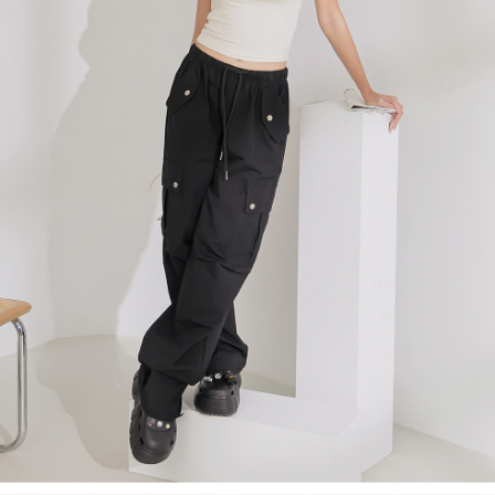
處理、利用，詳參 AFTEE 官網之『個人資料蒐集、處理及利用告知聲明』
（
https://aftee.tw/privacypolicy/
）。
國家/地區配送
查看运费
若款項超過繳費期限，將根據當次的金額加收年利率 16% 的逾期滯納金。
未成年的使用者，請事先徵得法定代理人或監護人之同意方可使用
AFTEE。
若您對於個人資料之處理、利用有任何疑問，或欲行使相關法律權利，請聯
繫恩沛科技股份有限公司。若您不同意我們將上開所示之個人資料，連同必
要之購買訂單資訊提供予 AFTEE ，或讓 AFTEE 蒐集處理利用您的個人資
料，請勿選用本服務。