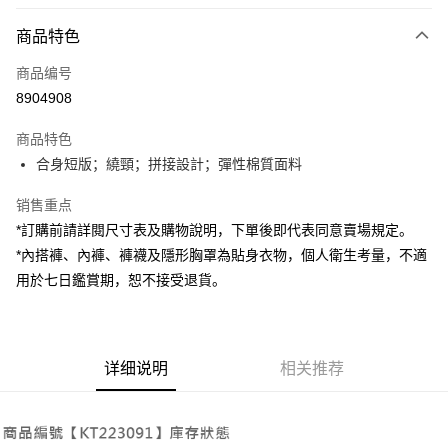
付款方式
商品特色
信用卡一次付款
商品编号
超商取货付款
8904908
LINE Pay
商品特色
Apple Pay
合身短版；繞頸；拼接設計；彈性棉質面料
街口支付
销售重点
*訂購前請詳閱尺寸表及購物說明，下單後即代表同意賣場規定。
Google Pay
*內搭褲、內褲、褲襪及隱形胸罩為貼身衣物，個人衛生考量，不適
大哥付你分期
用於七日鑑賞期，恕不接受退貨。
相关说明
【大哥付你分期使用说明】
AFTEE先享后付
1. 本服务由台湾大哥大提供，电信用户可立即使用无须另外申请。（限个人
月租型门号，不开放公司户及预付卡使用）
相关说明
详细说明
相关推荐
2. 付款方式选择 “大哥付你分期”，订单成立后会自动跳转到大哥付的交易流
一、關於 AFTEE先享後付
程，验证手机门号后，选择欲分期的期数、缴款截止日，确认付款后即完成
ATM付款
1. 於付款方式選擇AFTEE先享後付，將跳出AFTEE先享後付手機驗證視
交易。
窗。
3. 实际核准额度、可分期数及费用金额请依后续交易确认页面所载为准。
2. 進行簡訊驗證之後，即可完成結帳手續。
运送方式
4. 订单成立30分钟内，如未前往确认交易或遇审核未通过，订单将自动取