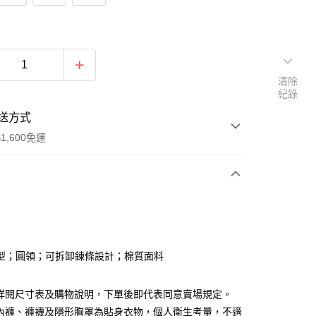
清除
紀錄
送方式
1,600免運
次付款
付款
型；圓領；可拆卸鍊條設計；棉質面料
請詳閱尺寸表及購物說明，下單後即代表同意賣場規定。
、內褲、褲襪及隱形胸罩為貼身衣物，個人衛生考量，不適