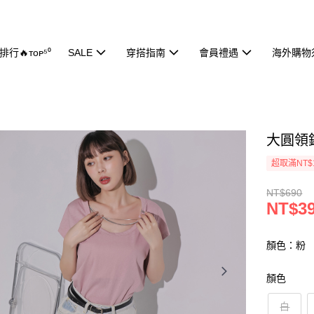
行🔥ᴛᴏᴘ⁵⁰
SALE
穿搭指南
會員禮遇
海外購物
大圓領鍊
超取滿NT$
NT$690
NT$3
顏色：粉
顏色
白