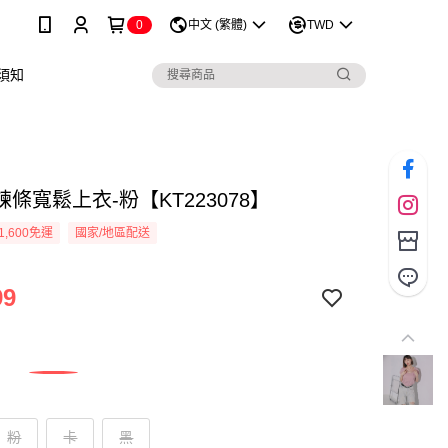
0
中文 (繁體)
TWD
須知
條寬鬆上衣-粉【KT223078】
1,600免運
國家/地區配送
99
粉
卡
黑