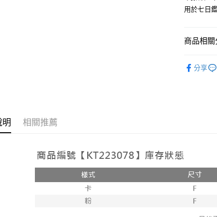
用於七日
Google Pa
大哥付你
相關說明
商品相關分
【大哥付
AFTEE先
1.本服務
人氣商品
2.付款方
相關說明
分享
流程，驗
【上衣】
【關於「A
ATM付款
完成交易
AFTEE
3.實際核
便利好安
4.訂單成
１．簡單
消。如遇
２．便利
運送方式
無法說明
３．安心
說明
相關推薦
【繳款方
全家取貨
1.分期款
【「AFT
醒簡訊。
每筆NT$6
１．於結帳
2.透過簡
付」結帳
帳／街口支
付款後全
２．訂單
３．收到繳
每筆NT$6
【注意事
／ATM／
1.本服務
※ 請注意
已關閉，
用戶於交
絡購買商品
款買賣價
先享後付
每筆NT$10
2.基於同
※ 交易是