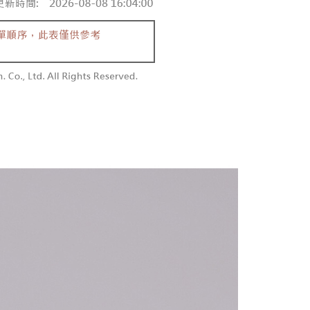
含姓名、電話或地址）提供予台灣大哥大進項蒐集、處理及利
功／繳費後需取消欲退款等相關疑問，請聯繫「AFTEE先享後
勿下單(付取)
公司與您本人進行分期帳單所需資料之確認、核對及更正。
援中心」
https://netprotections.freshdesk.com/support/home
,000
戶服務條款，請詳閱以下連結：
https://oppay.tw/userRule
項】
付款
恩沛科技股份有限公司提供之「AFTEE先享後付」服務完成之
依本服務之必要範圍內提供個人資料，並將交易相關給付款項請
0，滿NT$1,800(含以上)免運費
讓予恩沛科技股份有限公司。
個人資料處理事宜，請瀏覽以下網址：
1取貨
ee.tw/terms/#terms3
0，滿NT$1,600(含以上)免運費
年的使用者請事先徵得法定代理人或監護人之同意方可使用
E先享後付」，若未經同意申辦者引起之損失，本公司不負相關責
AFTEE先享後付」時，將依據個別帳號之用戶狀況，依本公司
00，滿NT$2,500(含以上)免運費
核予不同之上限額度；若仍有額度不足之情形，本公司將視審查
用戶進行身份認證。
配送
查看運費
一人註冊多個帳號或使用他人資訊註冊。若發現惡意使用之情
科技股份有限公司將有權停止該用戶之使用額度並採取法律行