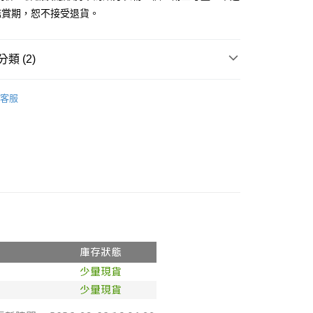
鑑賞期，恕不接受退貨。
y
分期
類 (2)
你分期使用說明】
享後付
由台灣大哥大提供，台灣大哥大用戶可立即使用無須另外申請。
推薦
式選擇「大哥付你分期」，訂單成立後會自動跳轉到大哥付的交易
客服
證手機門號後，選擇欲分期的期數、繳款截止日，確認付款後即
◖ T-SHIRT ◗
FTEE先享後付」】
。
先享後付是「在收到商品之後才付款」的支付方式。 讓您購物簡單
准額度、可分期數及費用金額請依後續交易確認頁面所載為準。
心！
立30分鐘內，如未前往確認交易或遇審核未通過，訂單將自動取
：不需註冊會員、不需綁卡、不需儲值。
「轉專審核」未通過狀況，表示未達大哥付你分期系統評分，恕
：只要手機號碼，簡訊認證，即可結帳。
評估內容。
：先確認商品／服務後，再付款。
式說明】
付款
項不併入電信帳單，「大哥付你分期」於每月結算日後寄送繳費提
EE先享後付」結帳流程】
0，滿NT$1,800(含以上)免運費
方式選擇「AFTEE先享後付」後，將跳轉至「AFTEE先享後
訊連結打開帳單後，可選擇「超商條碼／台灣大直營門市／銀行轉
頁面，進行簡訊認證並確認金額後，即可完成結帳。
付／iPASS MONEY」等通路繳費。
家取貨
成立數日內，您將收到繳費通知簡訊。
費通知簡訊後14天內，點擊此簡訊中的連結，可透過四大超商
0，滿NT$1,600(含以上)免運費
項】
網路銀行／等多元方式進行付款，方視為交易完成。
係由「台灣大哥大股份有限公司」（以下簡稱本公司）所提供，讓
：結帳手續完成當下不需立刻繳費，但若您需要取消訂單，請聯
請勿下單
易時，得透過本服務購買商品或服務，並由商店將買賣／分期付
的店家。未經商家同意取消之訂單仍視為有效，需透過AFTEE
金債權讓與本公司後，依約使用本公司帳單繳交帳款。
繳納相關費用。
,000
意付款使用「大哥付你分期」之契約關係目的，商店將以您的個人
否成功請以「AFTEE先享後付 」之結帳頁面顯示為準，若有關於