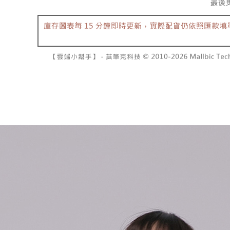
資料（包
是否繳費成
已關閉，請
用，由本
付客戶支
每筆NT$10
3.完整用
【注意事
7-11取貨
１．透過由
交易，需
每筆NT$6
求債權轉
２．關於
付款後7-1
https://aft
每筆NT$6
３．未成
「AFTE
宅配
任。
４．使用「
每筆NT$1
即時審查
結果請求
國家/地區
５．嚴禁
形，恩沛
動。