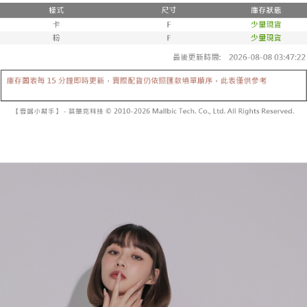
２．便利：只要手機號碼，簡訊認證，即可結帳。
法說明評估內容。
３．安心：先確認商品／服務後，再付款。
全家取貨付款
【繳款方式說明】
1.分期款項不併入電信帳單，「大哥付你分期」於每月結算日後寄送繳費提
每筆NT$60，滿NT$1,800(含以上)免運費
【「AFTEE先享後付」結帳流程】
醒簡訊。
１．於結帳方式選擇「AFTEE先享後付」後，將跳轉至「AFTEE先享後付」
2.透過簡訊連結打開帳單後，可選擇「超商條碼／台灣大直營門市／銀行轉
付款後全家取貨
結帳頁面，進行簡訊認證並確認金額後，即可完成結帳。
帳／街口支付／iPASS MONEY」等通路繳費。
２．訂單成立數日內，您將收到繳費通知簡訊。
每筆NT$60，滿NT$1,600(含以上)免運費
３．收到繳費通知簡訊後14天內，點擊此簡訊中的連結，可透過四大超商／
【注意事項】
ATM／網路銀行／等多元方式進行付款，方視為交易完成。
已關閉，請勿下單
1.本服務係由「台灣大哥大股份有限公司」（以下簡稱本公司）所提供，讓
※ 請注意：結帳手續完成當下不需立刻繳費，但若您需要取消訂單，請聯絡
用戶於交易時，得透過本服務購買商品或服務，並由商店將買賣／分期付款
每筆NT$10,000
購買商品的店家。未經商家同意取消之訂單仍視為有效，需透過AFTEE先享
買賣價金債權讓與本公司後，依約使用本公司帳單繳交帳款。
後付繳納相關費用。
2.基於同意付款使用「大哥付你分期」之契約關係目的，商店將以您的個人
已關閉，請勿下單(付取)
※ 交易是否成功請以「AFTEE先享後付 」之結帳頁面顯示為準，若有關於
資料（包含姓名、電話或地址）提供予台灣大哥大進項蒐集、處理及利用，
是否繳費成功／繳費後需取消欲退款等相關疑問，請聯繫「AFTEE先享後付
每筆NT$10,000
由本公司與您本人進行分期帳單所需資料之確認、核對及更正。
客戶支援中心」
https://netprotections.freshdesk.com/support/home
3.完整用戶服務條款，請詳閱以下連結：
https://oppay.tw/userRule
7-11取貨付款
【注意事項】
１．透過由恩沛科技股份有限公司提供之「AFTEE先享後付」服務完成之交
每筆NT$60，滿NT$1,800(含以上)免運費
易，需依本服務之必要範圍內提供個人資料，並將交易相關給付款項請求債
權轉讓予恩沛科技股份有限公司。
付款後7-11取貨
２．關於個人資料處理事宜，請瀏覽以下網址：
每筆NT$60，滿NT$1,600(含以上)免運費
https://aftee.tw/terms/#terms3
３．未成年的使用者請事先徵得法定代理人或監護人之同意方可使用
宅配
「AFTEE先享後付」，若未經同意申辦者引起之損失，本公司不負相關責
任。
每筆NT$100，滿NT$2,500(含以上)免運費