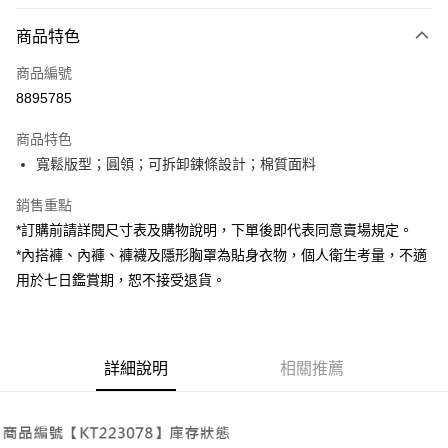
付款方式
商品特色
信用卡一次付款
商品編號
超商取貨付款
8895785
LINE Pay
商品特色
Apple Pay
寬鬆版型；圓領；可拆卸鍊條設計；棉質面料
街口支付
銷售重點
*訂購前請詳閱尺寸表及購物說明，下單後即代表同意賣場規定。
Google Pay
*內搭褲、內褲、褲襪及隱形胸罩為貼身衣物，個人衛生考量，不適
大哥付你分期
用於七日鑑賞期，恕不接受退貨。
相關說明
【大哥付你分期使用說明】
AFTEE先享後付
1.本服務由台灣大哥大提供，台灣大哥大用戶可立即使用無須另外申請。
2.付款方式選擇「大哥付你分期」，訂單成立後會自動跳轉到大哥付的交易
相關說明
詳細說明
相關推薦
流程，驗證手機門號後，選擇欲分期的期數、繳款截止日，確認付款後即完
【關於「AFTEE先享後付」】
成交易。
ATM付款
AFTEE先享後付是「在收到商品之後才付款」的支付方式。 讓您購物簡單
3.實際核准額度、可分期數及費用金額請依後續交易確認頁面所載為準。
便利好安心！
4.訂單成立30分鐘內，如未前往確認交易或遇審核未通過，訂單將自動取
１．簡單：不需註冊會員、不需綁卡、不需儲值。
運送方式
消。如遇「轉專審核」未通過狀況，表示未達大哥付你分期系統評分，恕無