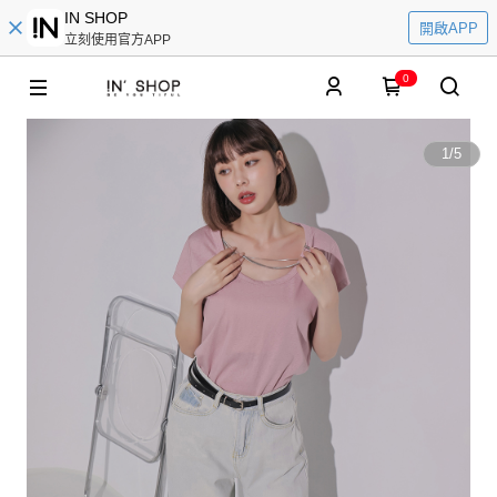
IN SHOP
開啟APP
立刻使用官方APP
0
1
/
5