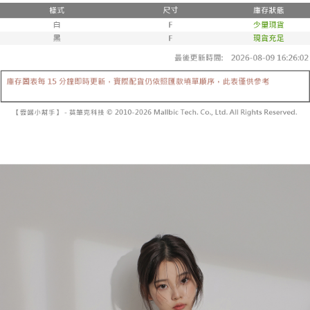
２．便利：只要手機號碼，簡訊認證，即可結帳。
法說明評估內容。
３．安心：先確認商品／服務後，再付款。
全家取貨付款
【繳款方式說明】
1.分期款項不併入電信帳單，「大哥付你分期」於每月結算日後寄送繳費提
每筆NT$60，滿NT$1,800(含以上)免運費
【「AFTEE先享後付」結帳流程】
醒簡訊。
１．於結帳方式選擇「AFTEE先享後付」後，將跳轉至「AFTEE先享後付」
2.透過簡訊連結打開帳單後，可選擇「超商條碼／台灣大直營門市／銀行轉
付款後全家取貨
結帳頁面，進行簡訊認證並確認金額後，即可完成結帳。
帳／街口支付／iPASS MONEY」等通路繳費。
２．訂單成立數日內，您將收到繳費通知簡訊。
每筆NT$60，滿NT$1,600(含以上)免運費
３．收到繳費通知簡訊後14天內，點擊此簡訊中的連結，可透過四大超商／
【注意事項】
ATM／網路銀行／等多元方式進行付款，方視為交易完成。
已關閉，請勿下單
1.本服務係由「台灣大哥大股份有限公司」（以下簡稱本公司）所提供，讓
※ 請注意：結帳手續完成當下不需立刻繳費，但若您需要取消訂單，請聯絡
用戶於交易時，得透過本服務購買商品或服務，並由商店將買賣／分期付款
每筆NT$10,000
購買商品的店家。未經商家同意取消之訂單仍視為有效，需透過AFTEE先享
買賣價金債權讓與本公司後，依約使用本公司帳單繳交帳款。
後付繳納相關費用。
2.基於同意付款使用「大哥付你分期」之契約關係目的，商店將以您的個人
已關閉，請勿下單(付取)
※ 交易是否成功請以「AFTEE先享後付 」之結帳頁面顯示為準，若有關於
資料（包含姓名、電話或地址）提供予台灣大哥大進項蒐集、處理及利用，
是否繳費成功／繳費後需取消欲退款等相關疑問，請聯繫「AFTEE先享後付
每筆NT$10,000
由本公司與您本人進行分期帳單所需資料之確認、核對及更正。
客戶支援中心」
https://netprotections.freshdesk.com/support/home
3.完整用戶服務條款，請詳閱以下連結：
https://oppay.tw/userRule
7-11取貨付款
【注意事項】
１．透過由恩沛科技股份有限公司提供之「AFTEE先享後付」服務完成之交
每筆NT$60，滿NT$1,800(含以上)免運費
易，需依本服務之必要範圍內提供個人資料，並將交易相關給付款項請求債
權轉讓予恩沛科技股份有限公司。
付款後7-11取貨
２．關於個人資料處理事宜，請瀏覽以下網址：
每筆NT$60，滿NT$1,600(含以上)免運費
https://aftee.tw/terms/#terms3
３．未成年的使用者請事先徵得法定代理人或監護人之同意方可使用
宅配
「AFTEE先享後付」，若未經同意申辦者引起之損失，本公司不負相關責
任。
每筆NT$100，滿NT$2,500(含以上)免運費