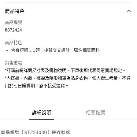
付款方式
商品特色
信用卡一次付款
商品編號
超商取貨付款
8872424
LINE Pay
商品特色
Apple Pay
合身短版；U領；後背交叉設計；彈性棉質面料
街口支付
銷售重點
*訂購前請詳閱尺寸表及購物說明，下單後即代表同意賣場規定。
Google Pay
*內搭褲、內褲、褲襪及隱形胸罩為貼身衣物，個人衛生考量，不適
大哥付你分期
用於七日鑑賞期，恕不接受退貨。
相關說明
【大哥付你分期使用說明】
AFTEE先享後付
1.本服務由台灣大哥大提供，台灣大哥大用戶可立即使用無須另外申請。
2.付款方式選擇「大哥付你分期」，訂單成立後會自動跳轉到大哥付的交易
相關說明
詳細說明
相關推薦
流程，驗證手機門號後，選擇欲分期的期數、繳款截止日，確認付款後即完
【關於「AFTEE先享後付」】
成交易。
ATM付款
AFTEE先享後付是「在收到商品之後才付款」的支付方式。 讓您購物簡單
3.實際核准額度、可分期數及費用金額請依後續交易確認頁面所載為準。
便利好安心！
4.訂單成立30分鐘內，如未前往確認交易或遇審核未通過，訂單將自動取
１．簡單：不需註冊會員、不需綁卡、不需儲值。
運送方式
消。如遇「轉專審核」未通過狀況，表示未達大哥付你分期系統評分，恕無