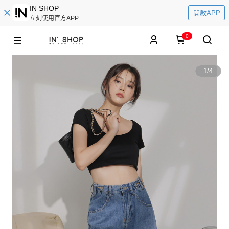
IN SHOP
開啟APP
立刻使用官方APP
0
1
/
4