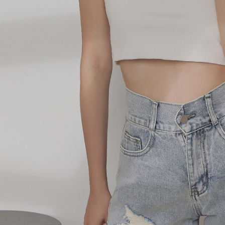
akan dibat
semakan kh
penilaian 
penilaian 
【Peneran
1. Pembaya
"Pembayar
pembayaran
2. Melalui
membayar m
Mobile / 
saluran lai
【Nota Pe
1. Perkhid
membolehk
perkhidmat
tuntutan h
menggunaka
2. Berdas
"Pembayar
peribadi a
Mobile un
pengesahan