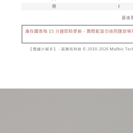
dibuat, at
NT$1,600 
akan dibat
Sila ambil
peringkat 
bagaimanap
已關閉，
tidak dipe
dan mendaf
NT$10,00
pembayara
[Arahan P
已關閉，請
Tempoh pe
Pembayaran
ditambah d
NT$10,00
berasingan
Anda bole
pembayaran
menerima 
7-11取貨
boleh men
NT$60/pes
Selepas me
produk pr
menyelesai
lebih lama
NT$1,800 
kod bar ke
pembayara
JKOPay, a
pesanan.
付款後7-1
NT$60/pes
[Nota Pent
Kedua, Se
1. Jumlah 
NT$1,600 
Perkhidmata
NT$10,000.
yang memb
berdasarka
宅配
melalui pe
2. Amaun p
NT$100/pe
pembelian
3. Pada ma
kepada Sy
NT$2,500 
mengikut p
Ketiga, Sy
Perkhidma
國家/地區