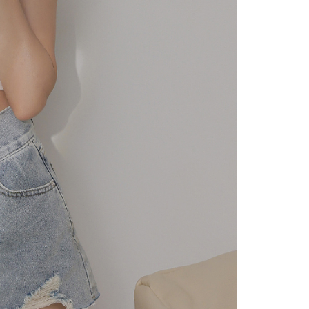
alkan secara automatik. Jika terdapat situasi "pindah untuk
usus" yang tidak lulus, ini menunjukkan bahawa sistem
tidak mencukupi, tiada penjelasan mengenai kandungan
boleh diberikan.
gan Kaedah Pembayaran】
ran ansuran tidak digabungkan dalam bil telekomunikasi,
an Ansuran Gogo" akan menghantar SMS peringatan
 selepas tarikh penyelesaian bulanan.
 pautan SMS untuk membuka bil, anda boleh memilih untuk
elalui "Kod bar kedai serbaneka / Kedai rasmi Taiwan
Pemindahan bank / Pembayaran J街口 / iPASS MONEY" dan
n.
nting】
matan ini disediakan oleh "Taiwan Mobile Co., Ltd." untuk
an pengguna membeli produk atau perkhidmatan melalui
an ini semasa transaksi, dan kedai akan menyerahkan hak
arga jual/beli ansuran kepada syarikat ini untuk membayar bil
n bil syarikat ini.
arkan tujuan kontrak persetujuan pembayaran menggunakan
an Ansuran Gogo", kedai akan memberikan maklumat
nda (termasuk nama, telefon atau alamat) kepada Taiwan
tuk pengumpulan, pemprosesan dan penggunaan, untuk
, semakan dan pembetulan data yang diperlukan untuk bil