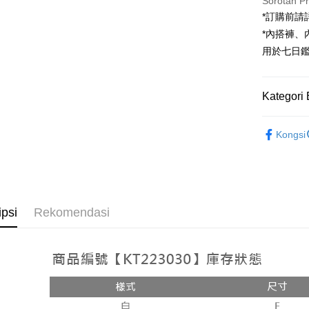
Sorotan P
*訂購前
JKOPAY
*內搭褲
Google Pa
用於七日
OP Pay La
Deskripsi
Kategori 
[Terma Pe
AFTEE
Rekomenda
Perkhidmat
Deskripsi
Kongsi
pengguna 
Pertama, 
【上衣】
Pemindah
Kemudian
Jika anda 
1. Dengan
akan menga
pengesaha
Later sele
2. Anda b
Pilihan 
mudah alih
3. Tiada b
ipsi
Rekomendasi
akhir pemb
dihantar k
全家取貨
pembayara
4. Setela
NT$60/pes
manakala a
Had kredit
AFTEE.
NT$1,800 
yang diken
5. Tiada b
pada hala
pembayara
付款後全
dalam tal
NT$60/pes
Jika trans
aplikasi A