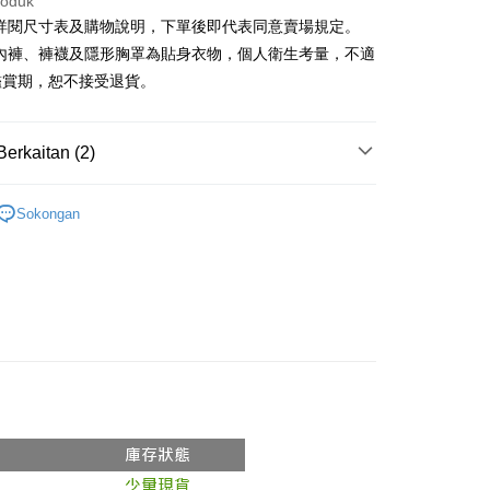
roduk
請詳閱尺寸表及購物說明，下單後即代表同意賣場規定。
、內褲、褲襪及隱形胸罩為貼身衣物，個人衛生考量，不適
y
鑑賞期，恕不接受退貨。
ter
Berkaitan (2)
nggunaan untuk OP Pay Later]
si Popular
an ini disediakan oleh Taiwan Mobile dan tersedia untuk
Sokongan
Taiwan Mobile tanpa memerlukan permohonan tambahan.
Mengenai Perkhidmatan AFTEE Beli Sekarang Bayar
◖ 短袖上衣 ◗
an ATM
memilih OP Pay Later sebagai kaedah pembayaran, sistem
 memilih AFTEE sebagai kaedah pembayaran, mesej
rahkan anda secara automatik ke proses transaksi OP Pay
n AFTEE akan muncul.
pas pesanan dibuat. Anda perlu mengesahkan nombor telefon
oleh meneruskan pembayaran selepas pengesahan SMS.
Penghantaran
 anda, memilih bilangan ansuran, dan menetapkan tarikh
ayaran diperlukan apabila pesanan disahkan. Produk akan
ayaran. Transaksi akan dianggap selesai setelah
e alamat yang ditetapkan.
付款
n disahkan.
h pesanan disahkan, anda akan menerima SMS pembayaran
anan | Penghantaran percuma untuk pesanan
hli aplikasi akan menerima pemberitahuan tolak aplikasi
 yang diluluskan, tempoh ansuran yang tersedia, dan yuran
atau lebih
akan adalah tertakluk kepada maklumat yang dinyatakan
ayaran diperlukan apabila anda menerima produk. Sila buat
man pengesahan transaksi seterusnya.
n di empat kedai serbaneka utama, ATM atau perbankan
家取貨
ian dengan SMS pembayaran atau pemberitahuan tolak
anan | Penghantaran percuma untuk pesanan
aksi tidak disahkan dalam masa 30 minit selepas pesanan
FTEE.