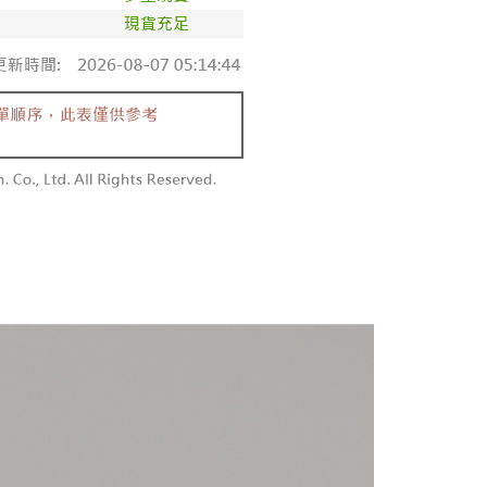
au jika permohonan gagal dalam proses semakan, pesanan
atau lebih
alkan secara automatik. Jika permohonan gagal pada
 perhatian bahawa tempoh pembayaran adalah 14 hari. Walau
"semakan manual", ini bermakna kriteria pemarkahan sistem
un, bagi mereka yang telah memuat turun Aplikasi AFTEE
請勿下單
nuhi; butiran penilaian khusus tidak akan didedahkan.
tar sebagai ahli AFTEE boleh menikmati tempoh
0/pesanan
n sehingga 45 hari.
embayaran]
勿下單(付取)
mbayaran dikira dari masa kedai meminta pembayaran anda,
 ansuran melalui OP Pay Later akan dibilkan secara
engan bilangan hari yang boleh dilanjutkan oleh AFTEE.
0/pesanan
 dan tidak termasuk dalam bil telekom anda. SMS peringatan
h melanjutkan tempoh pembayaran anda sebelum anda
 akan dihantar selepas kitaran bil bulanan.
pesanan. Walau bagaimanapun, tiada jaminan bahawa anda
付款
erima pesanan anda semasa tempoh pembayaran (cth.:
anan | Penghantaran percuma untuk pesanan
ngakses bil melalui pautan dalam SMS, anda boleh
apesanan atau produk yang mungkin mengambil masa yang
kan pembayaran anda melalui salah satu saluran berikut:
 untuk dihantar). Oleh itu, anda dikehendaki membuat
atau lebih
dai serbaneka, kedai runcit Taiwan Mobile, pemindahan bank,
n kepada AFTEE dalam tempoh sama ada anda menerima
tau iPASS MONEY.
1取貨
anan | Penghantaran percuma untuk pesanan
ing]
katan Pembayaran
yang diperakui untuk pengguna kali pertama boleh sehingga
atau lebih
n ini disediakan oleh Taiwan Mobile Co., Ltd. (“Syarikat”),
 Amaun diperakui sebenar yang diluluskan akan
olehkan pelanggan membeli barangan atau perkhidmatan
n keputusan pensijilan dan semakan oleh AFTEE.
rkhidmatan ini pada masa transaksi. Hasil daripada
erbelanjaan minimum mestilah lebih besar daripada NT$20.
sanan | Penghantaran percuma untuk pesanan
 atau pembayaran ansuran akan dipindahkan oleh peniaga
sa ini hanya tersedia untuk ahli Taiwan.
arikat, dan pelanggan hendaklah membuat pembayaran
atau lebih
erjanjian menggunakan sistem bil Syarikat.
arat Perkhidmatan
tan AFTEE Beli Sekarang Bayar Kemudian disediakan oleh
配送
Kadar Penghantaran