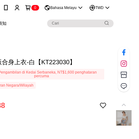
0
Bahasa Melayu
TWD
須知
合身上衣-白【KT223030】
engambilan di Kedai Serbaneka, NT$1,600 penghataran
percuma
ran Negara/Wilayah
88