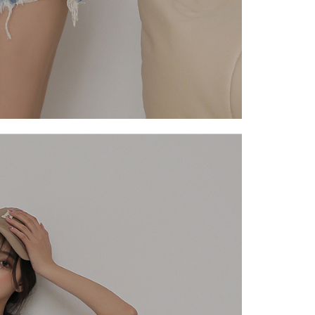
eh Taiwan Mobile.
ca syarat perkhidmatan pengguna secara lengkap melalui
kut: https://oppay.tw/userRule