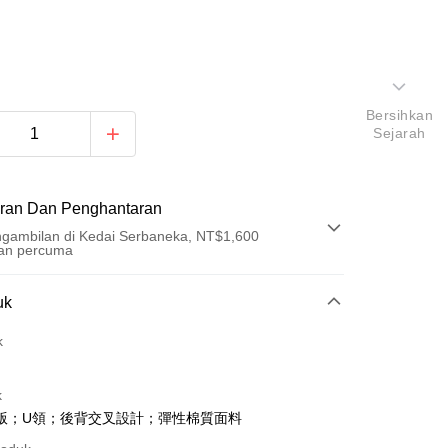
Bersihkan
Sejarah
ran Dan Penghantaran
gambilan di Kedai Serbaneka, NT$1,600
an percuma
Pembayaran
uk
t (Bayaran Penuh)
k
an di Kedai Serbaneka
k
版；U領；後背交叉設計；彈性棉質面料