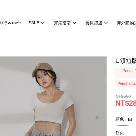
行🔥ᴛᴏᴘ⁵⁰
SALE
穿搭指南
會員禮遇
海外購物
U領短版
Penuh P
Penghanta
NT$580
NT$2
顏色：白
顏色