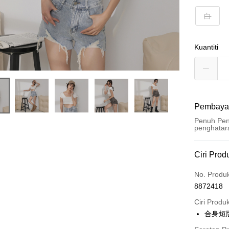
白
Kuantiti
Pembaya
Penuh Pen
penghatar
Kaedah 
Ciri Prod
Kad Kredi
No. Produ
8872418
Pengambil
Ciri Produ
LINE Pay
合身短
Apple Pay