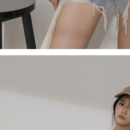
ansuran ol
3. Sila ba
pautan beri