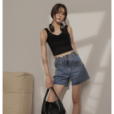
saluran lain.
【Nota Penting】
1. Perkhidmatan ini disediakan oleh "Taiwan Mobile Co., Ltd." untuk
membolehkan pengguna membeli produk atau perkhidmatan melalui
perkhidmatan ini semasa transaksi, dan kedai akan menyerahkan hak
tuntutan harga jual/beli ansuran kepada syarikat ini untuk membayar bil
menggunakan bil syarikat ini.
2. Berdasarkan tujuan kontrak persetujuan pembayaran menggunakan
"Pembayaran Ansuran Gogo", kedai akan memberikan maklumat peribadi
anda (termasuk nama, telefon atau alamat) kepada Taiwan Mobile untuk
pengumpulan, pemprosesan dan penggunaan, untuk pengesahan,
semakan dan pembetulan data yang diperlukan untuk bil ansuran oleh
Taiwan Mobile.
3. Sila baca syarat perkhidmatan pengguna secara lengkap melalui
pautan berikut: https://oppay.tw/userRule