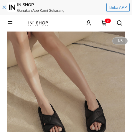
IN SHOP
Buka APP
Gunakan App Kami Sekarang
0
1
/
6