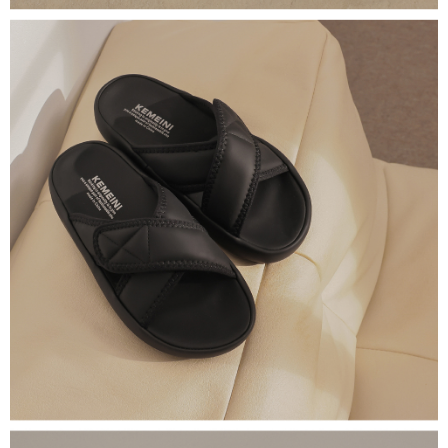
1. Perkhidmatan ini disediakan oleh Taiwan Mobile, pengguna telefon
Sila hubungi NP Taiwan Inc. di
cs_tw@netprotections.co.jp
jika anda
mudah alih boleh segera menggunakan tanpa perlu memohon lagi.
mempunyai sebarang kebimbangan mengenai pemprosesan dan
(Hanya untuk nombor langganan peribadi, tidak terbuka untuk syarikat
penggunaan pada data peribadi. Jika anda tidak bersetuju dengan data
dan kad prabayar)
peribadi yang disenaraikan seperti di atas akan dikumpul dan digunakan
2. Pilihan kaedah pembayaran "Pembayaran Ansuran Gogo", selepas
oleh AFTEE, sila jangan gunakan perkhidmatan ini.
pesanan ditubuhkan, akan secara automatik dialihkan ke proses
transaksi Gogo, selepas pengesahan nombor telefon, pilih bilangan
ansuran yang diingini, tarikh akhir pembayaran, dan setelah
mengesahkan pembayaran, transaksi akan selesai.
3. Jumlah kelulusan sebenar, bilangan ansuran dan jumlah bayaran
adalah berdasarkan halaman pengesahan transaksi seterusnya.
4. Dalam masa 30 minit selepas pesanan ditubuhkan, jika tidak pergi
untuk mengesahkan transaksi atau jika tidak lulus semakan, pesanan
akan dibatalkan secara automatik. Jika terdapat situasi "pindah untuk
semakan khusus" yang tidak lulus, ini menunjukkan bahawa sistem
penilaian tidak mencukupi, tiada penjelasan mengenai kandungan
penilaian boleh diberikan.
【Penerangan Kaedah Pembayaran】
1. Pembayaran ansuran tidak digabungkan dalam bil telekomunikasi,
"Pembayaran Ansuran Gogo" akan menghantar SMS peringatan
pembayaran selepas tarikh penyelesaian bulanan.
2. Melalui pautan SMS untuk membuka bil, anda boleh memilih untuk
membayar melalui "Kod bar kedai serbaneka / Kedai rasmi Taiwan
Mobile / Pemindahan bank / Pembayaran J街口 / iPASS MONEY" dan