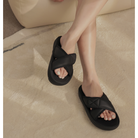
menyelesaikan pembayaran anda melalui salah satu saluran berikut: kod
kepada AFTEE dalam tempoh sama ada anda menerima pesanan.
bar kedai serbaneka, kedai runcit Taiwan Mobile, pemindahan bank,
付款後7-11取貨
JKOPay, atau iPASS MONEY.
Kedua, Sekatan Pembayaran
NT$60/pesanan | Penghantaran percuma untuk pesanan
1. Jumlah yang diperakui untuk pengguna kali pertama boleh sehingga
[Nota Penting]
NT$1,600 atau lebih
NT$10,000. Amaun diperakui sebenar yang diluluskan akan berdasarkan
keputusan pensijilan dan semakan oleh AFTEE.
Perkhidmatan ini disediakan oleh Taiwan Mobile Co., Ltd. (“Syarikat”),
宅配
2. Amaun perbelanjaan minimum mestilah lebih besar daripada NT$20.
yang membolehkan pelanggan membeli barangan atau perkhidmatan
3. Pada masa ini hanya tersedia untuk ahli Taiwan.
NT$100/pesanan | Penghantaran percuma untuk pesanan
melalui perkhidmatan ini pada masa transaksi. Hasil daripada pembelian
atau pembayaran ansuran akan dipindahkan oleh peniaga kepada
NT$2,500 atau lebih
Ketiga, Syarat Perkhidmatan
Syarikat, dan pelanggan hendaklah membuat pembayaran mengikut
Perkhidmatan AFTEE Beli Sekarang Bayar Kemudian disediakan oleh NP
perjanjian menggunakan sistem bil Syarikat.
國家/地區配送
Kadar Penghantaran
Taiwan, Inc. dan AFTEE akan membuat bil kepada pengguna. AFTEE
akan menggunakan data peribadi yang dikumpul (termasuk nama
Untuk memenuhi hubungan kontrak yang terjalin melalui persetujuan
pembeli, no. telefon, nama penerima, no. telefon, alamat penerima) untuk
penggunaan OP Pay Later, peniaga akan memberikan maklumat peribadi
penggunaan perkhidmatan. Sila rujuk kepada "Penyata Pengumpulan
anda (termasuk nama, nombor telefon, atau alamat) kepada Syarikat bagi
Data Peribadi, Pemprosesan, Penggunaan"
tujuan pengumpulan, pemprosesan dan penggunaan data yang
(https://aftee.tw/privacypolicy/
) untuk maklumat lanjut.
diperlukan untuk pengebilan ansuran, termasuk pengesahan,
pengesahan semula dan pembetulan.
Jumlah yang diperakui untuk pengguna kali pertama yang lulus
kelulusan boleh sehingga NT$10,000. Jika pengguna tidak membuat
Untuk terma perkhidmatan penuh, sila rujuk pautan berikut:
pembayaran dalam tempoh tersebut, yuran pembayaran lewat sebanyak
https://oppay.tw/userRule
" target="_blank" class="link revert-
20% setahun akan dikenakan. Pengguna bawah umur dikehendaki
style">https://oppay.tw/userRule
mendapatkan kebenaran daripada ibu bapa atau penjaga yang sah
untuk menggunakan AFTEE.
【Panduan Penggunaan Pembayaran Ansuran Gogo】