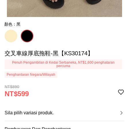
顏色：黑
交叉車線厚底拖鞋-黑【KS30174】
Penuh Pengambilan di Kedai Serbaneka, NT$1,600 penghataran
percuma
Penghantaran Negara/Wilayah
NT$890
NT$599
Sila pilih variasi produk.