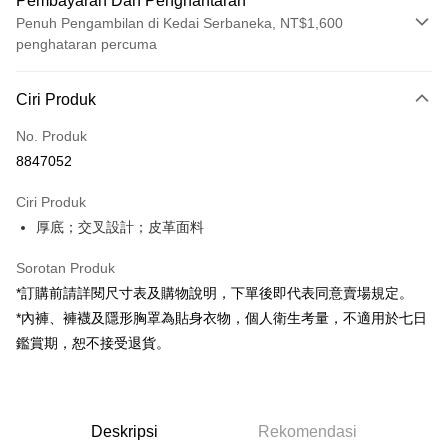
Pembayaran Dan Penghantaran
Penuh Pengambilan di Kedai Serbaneka, NT$1,600
penghataran percuma
Kaedah Pembayaran
Ciri Produk
Kad Kredit (Bayaran Penuh)
No. Produk
Pengambilan di Kedai Serbaneka
8847052
LINE Pay
Ciri Produk
Apple Pay
厚底；交叉設計；皮革面料
JKOPAY
Sorotan Produk
Google Pay
*訂購前請詳閱尺寸表及購物說明，下單後即代表同意賣場規定。
*內褲、褲襪及隱形胸罩為貼身衣物，個人衛生考量，不適用於七日
OP Pay Later
鑑賞期，恕不接受退貨。
Deskripsi
[Terma Penggunaan untuk OP Pay Later]
AFTEE
Perkhidmatan ini disediakan oleh Taiwan Mobile dan tersedia untuk
Deskripsi
pengguna Taiwan Mobile tanpa memerlukan permohonan tambahan.
Deskripsi
Rekomendasi
Pertama, Mengenai Perkhidmatan AFTEE Beli Sekarang Bayar Kemudian