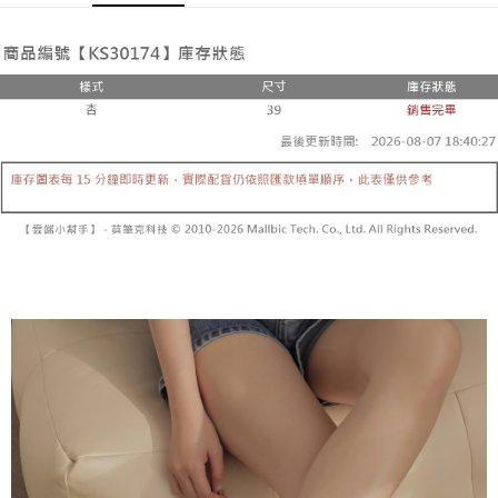
Pemindahan ATM
1. Dengan memilih AFTEE sebagai kaedah pembayaran, mesej
Jika anda memilih OP Pay Later sebagai kaedah pembayaran, sistem
pengesahan AFTEE akan muncul.
akan mengarahkan anda secara automatik ke proses transaksi OP Pay
2. Anda boleh meneruskan pembayaran selepas pengesahan SMS.
Pilihan Penghantaran
Later selepas pesanan dibuat. Anda perlu mengesahkan nombor telefon
3. Tiada bayaran diperlukan apabila pesanan disahkan. Produk akan
mudah alih anda, memilih bilangan ansuran, dan menetapkan tarikh
dihantar ke alamat yang ditetapkan.
全家取貨付款
akhir pembayaran. Transaksi akan dianggap selesai setelah pembayaran
4. Setelah pesanan disahkan, anda akan menerima SMS pembayaran
disahkan.
NT$60/pesanan | Penghantaran percuma untuk pesanan
manakala ahli aplikasi akan menerima pemberitahuan tolak aplikasi
NT$1,800 atau lebih
AFTEE.
Had kredit yang diluluskan, tempoh ansuran yang tersedia, dan yuran
5. Tiada bayaran diperlukan apabila anda menerima produk. Sila buat
yang dikenakan adalah tertakluk kepada maklumat yang dinyatakan
pembayaran di empat kedai serbaneka utama, ATM atau perbankan
付款後全家取貨
pada halaman pengesahan transaksi seterusnya.
dalam talian dengan SMS pembayaran atau pemberitahuan tolak aplikasi
NT$60/pesanan | Penghantaran percuma untuk pesanan
AFTEE.
Jika transaksi tidak disahkan dalam masa 30 minit selepas pesanan
NT$1,600 atau lebih
dibuat, atau jika permohonan gagal dalam proses semakan, pesanan
Sila ambil perhatian bahawa tempoh pembayaran adalah 14 hari. Walau
akan dibatalkan secara automatik. Jika permohonan gagal pada
已關閉，請勿下單
bagaimanapun, bagi mereka yang telah memuat turun Aplikasi AFTEE
peringkat "semakan manual", ini bermakna kriteria pemarkahan sistem
dan mendaftar sebagai ahli AFTEE boleh menikmati tempoh pembayaran
NT$10,000/pesanan
tidak dipenuhi; butiran penilaian khusus tidak akan didedahkan.
sehingga 45 hari.
已關閉，請勿下單(付取)
[Arahan Pembayaran]
Tempoh pembayaran dikira dari masa kedai meminta pembayaran anda,
ditambah dengan bilangan hari yang boleh dilanjutkan oleh AFTEE. Anda
NT$10,000/pesanan
Pembayaran ansuran melalui OP Pay Later akan dibilkan secara
boleh melanjutkan tempoh pembayaran anda sebelum anda menerima
berasingan dan tidak termasuk dalam bil telekom anda. SMS peringatan
pesanan. Walau bagaimanapun, tiada jaminan bahawa anda boleh
7-11取貨付款
pembayaran akan dihantar selepas kitaran bil bulanan.
menerima pesanan anda semasa tempoh pembayaran (cth.: produk
NT$60/pesanan | Penghantaran percuma untuk pesanan
prapesanan atau produk yang mungkin mengambil masa yang lebih
Selepas mengakses bil melalui pautan dalam SMS, anda boleh
NT$1,800 atau lebih
lama untuk dihantar). Oleh itu, anda dikehendaki membuat pembayaran